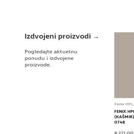
Izdvojeni proizvodi →
Pogledajte aktuelnu
ponudu i izdvojene
proizvode.
Fenix HPL
FENIX HP
(KAŠMIR)
0748
8.271,0