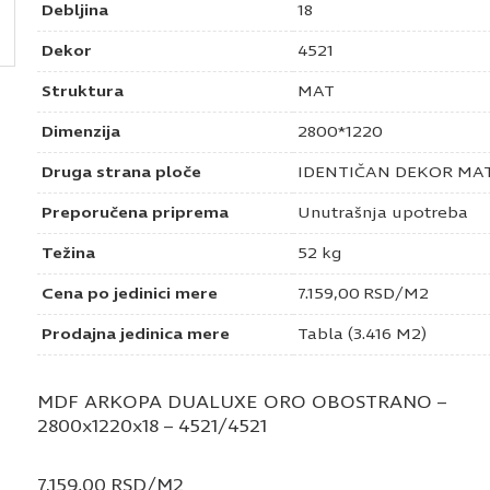
Debljina
18
Dekor
4521
Struktura
MAT
Dimenzija
2800*1220
Druga strana ploče
IDENTIČAN DEKOR MA
Preporučena priprema
Unutrašnja upotreba
Težina
52 kg
Cena po jedinici mere
7.159,00
RSD
/M2
Prodajna jedinica mere
Tabla (3.416 M2)
MDF ARKOPA DUALUXE ORO OBOSTRANO –
2800x1220x18 – 4521/4521
7.159,00
RSD
/M2