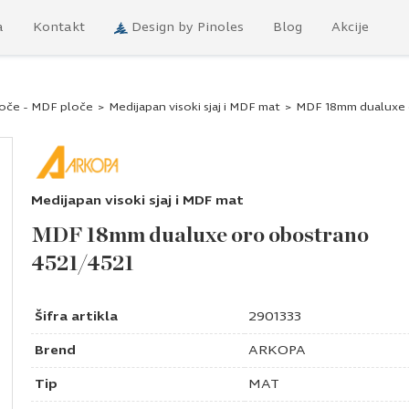
a
Kontakt
Design by Pinoles
Blog
Akcije
loče - MDF ploče
>
Medijapan visoki sjaj i MDF mat
>
MDF 18mm dualuxe 
Medijapan visoki sjaj i MDF mat
MDF 18mm dualuxe oro obostrano
4521/4521
Šifra artikla
2901333
Brend
ARKOPA
Tip
MAT