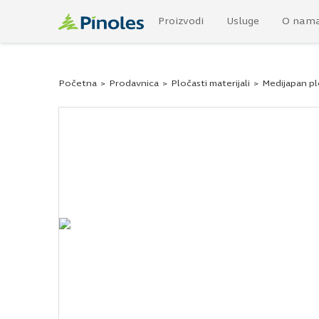
Proizvodi
Usluge
O nam
Početna
>
Prodavnica
>
Pločasti materijali
>
Medijapan p