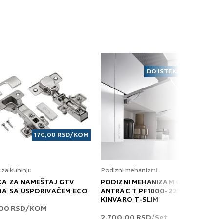
em elektronske pošte.
DO ISTEKA ZALIHA
170,00
RSD
/KOM
 za kuhinju
Podizni mehanizmi
KA ZA NAMEŠTAJ GTV
PODIZNI MEHANIZAM GRASS
NA SA USPORIVAČEM ECO
ANTRACIT PF1000-2250 T
KINVARO T-SLIM
,00
RSD
/KOM
2.700,00
RSD
/Set