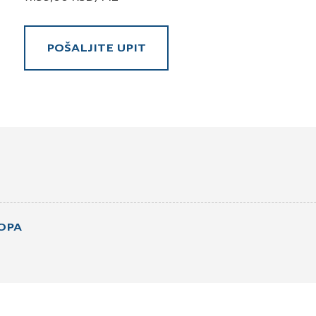
POŠALJITE UPIT
Pošaljite upit za MDF 18mm dualuxe 
Ime i prezime
Kontakt e-pošta
K
OPA
Prihvatam
Uslove korišćenja i Politiku pr