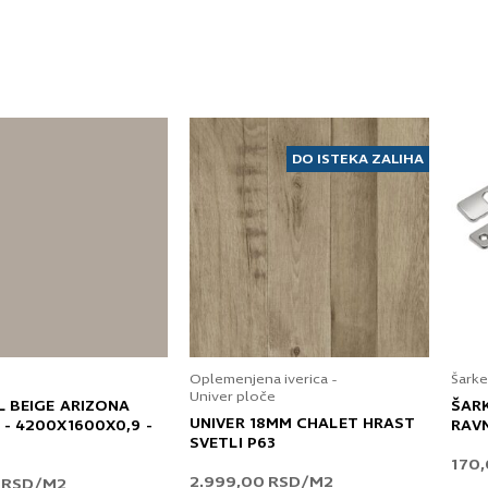
Prijavljujem se za vesti i obaveštenja put
Pošaljite UPIT
DO ISTEKA ZALIHA
Oplemenjena iverica -
Šarke
Univer ploče
L BEIGE ARIZONA
ŠAR
UNIVER 18MM CHALET HRAST
 - 4200X1600X0,9 -
RAV
SVETLI P63
170
2.999,00
RSD
/M2
0
RSD
/M2