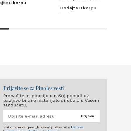
jte u korpu
Dodajte u korpu
Prijavite se za Pinoles vesti
Pronađite inspiraciju u našoj ponudi uz
pažljivo birane materijale direktno u Vašem
sandučetu.
Prijava
Klikom na dugme „Prijava“ prihvatate
Uslove