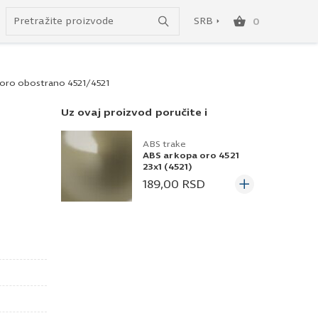
Uspešno ste dodali ovaj proizvod u vašu korpu.
do besplatne dostave!
SRB
0
SRB
oro obostrano 4521/4521
ENG
Uz ovaj proizvod poručite i
ABS trake
ABS arkopa oro 4521
23x1 (4521)
189,00
RSD