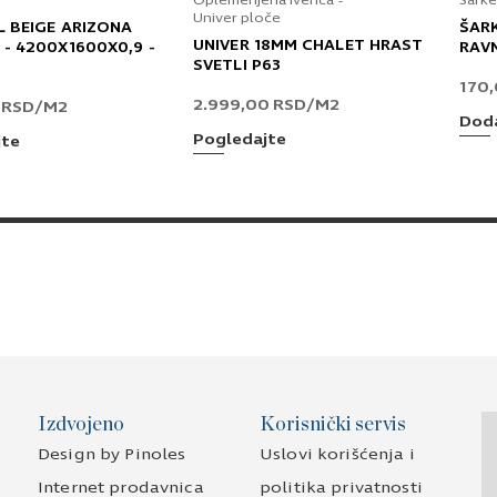
Oplemenjena iverica -
Šarke
Univer ploče
L BEIGE ARIZONA
ŠAR
UNIVER 18MM CHALET HRAST
 - 4200X1600X0,9 -
RAV
Prihvatam
Uslove korišćenja i Politiku pr
SVETLI P63
170
Prijavljujem se za vesti i obaveštenja put
2.999,00
RSD
/M2
0
RSD
/M2
Doda
Pošaljite UPIT
Pogledajte
jte
Izdvojeno
Korisnički servis
Design by Pinoles
Uslovi korišćenja i
Internet prodavnica
politika privatnosti