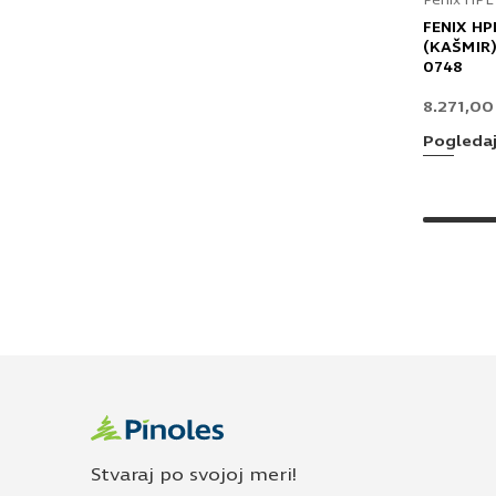
Fenix HPL
FENIX HP
(KAŠMIR)
0748
8.271,0
Pogleda
Stvaraj po svojoj meri!