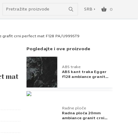
do besplatne dostave!
SRB
0
SRB
grafit crni perfect mat F128 PA/U999ST9
ENG
Pogledajte i ove proizvode
ABS trake
ABS kant traka Egger
ct mat
f128 ambiance granit
crni 23x1
Radne ploče
Radna ploča 20mm
ambiance granit crni
F128 PA