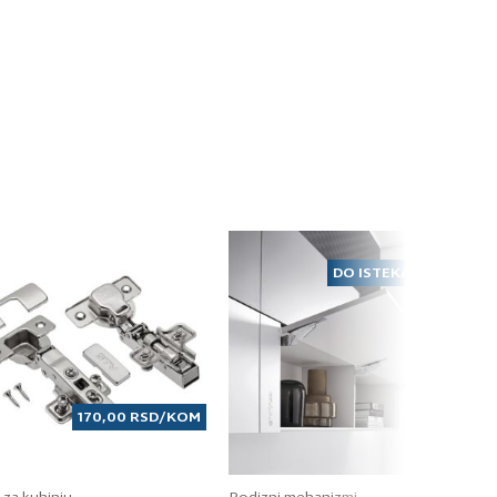
grafit crni perfect mat F128
DO ISTEKA ZALIHA
ontakt telefon
170,00
RSD
/KOM