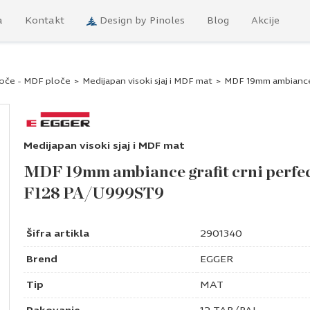
a
Kontakt
Design by Pinoles
Blog
Akcije
loče - MDF ploče
>
Medijapan visoki sjaj i MDF mat
>
MDF 19mm ambiance 
Medijapan visoki sjaj i MDF mat
MDF 19mm ambiance grafit crni perfe
F128 PA/U999ST9
Šifra artikla
2901340
Brend
EGGER
Tip
MAT