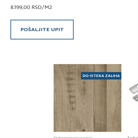
8.199,00
RSD
/M2
POŠALJITE UPIT
Pošaljite upit za MDF 19mm ambiance 
PA/U999ST9
Ime i prezime
DO ISTEKA ZALIHA
Kontakt e-pošta
K