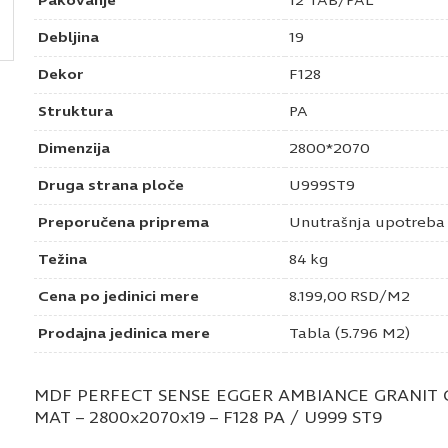
Pakovanje
12 TAB/PAL
Debljina
19
Dekor
F128
Struktura
PA
Dimenzija
2800*2070
Druga strana ploče
U999ST9
Preporučena priprema
Unutrašnja upotreba
Težina
84 kg
Cena po jedinici mere
8.199,00
RSD
/M2
Prodajna jedinica mere
Tabla (5.796 M2)
MDF PERFECT SENSE EGGER AMBIANCE GRANIT 
MAT – 2800x2070x19 – F128 PA / U999 ST9