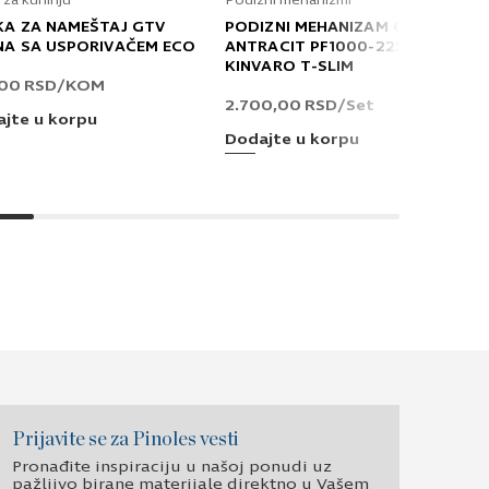
 za kuhinju
Podizni mehanizmi
KA ZA NAMEŠTAJ GTV
PODIZNI MEHANIZAM GRASS
NA SA USPORIVAČEM ECO
ANTRACIT PF1000-2250 T
ivatnosti
*
KINVARO T-SLIM
,00
RSD
/KOM
em elektronske pošte.
2.700,00
RSD
/Set
jte u korpu
Dodajte u korpu
Prijavite se za Pinoles vesti
Pronađite inspiraciju u našoj ponudi uz
pažljivo birane materijale direktno u Vašem