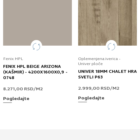
Fenix HPL
Oplemenjena iverica -
Univer ploče
FENIX HPL BEIGE ARIZONA
UNIVER 18MM CHALET HRA
(KAŠMIR) - 4200X1600X0,9 -
SVETLI P63
0748
2.999,00
RSD
/M2
8.271,00
RSD
/M2
Pogledajte
Pogledajte