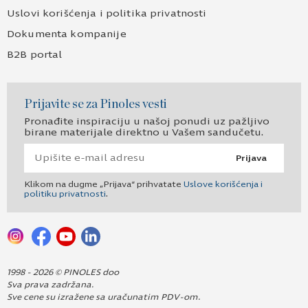
Uslovi korišćenja i politika privatnosti
Dokumenta kompanije
B2B portal
Prijavite se za Pinoles vesti
Pronađite inspiraciju u našoj ponudi uz pažljivo
birane materijale direktno u Vašem sandučetu.
Prijava
Klikom na dugme „Prijava“ prihvatate
Uslove korišćenja i
politiku privatnosti
.
1998 - 2026 © PINOLES doo
Sva prava zadržana.
Sve cene su izražene sa uračunatim PDV-om.