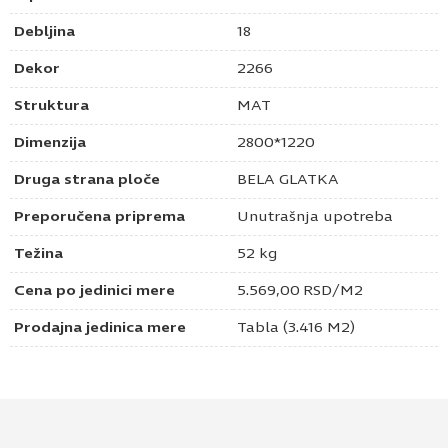
Debljina
18
Dekor
2266
Struktura
MAT
Dimenzija
2800*1220
Druga strana ploče
BELA GLATKA
Preporučena priprema
Unutrašnja upotreba
Težina
52 kg
Cena po jedinici mere
5.569,00
RSD
/M2
Prodajna jedinica mere
Tabla (3.416 M2)
Pošaljite upit za MDF 18mm crni venato mat
2266