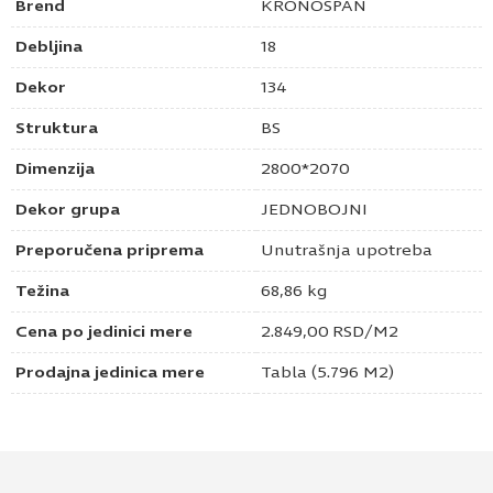
Brend
KRONOSPAN
Debljina
18
Dekor
134
Struktura
BS
Dimenzija
2800*2070
Dekor grupa
JEDNOBOJNI
Preporučena priprema
Unutrašnja upotreba
Težina
68,86 kg
Cena po jedinici mere
2.849,00
RSD
/M2
Prodajna jedinica mere
Tabla (5.796 M2)
Pošaljite upit za Univer 18mm cink žuta 134 BS