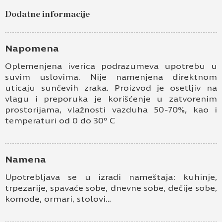
Ime i prezime
Dodatne informacije
Kontakt e-pošta
Napomena
Kontakt telefon
Oplemenjena iverica podrazumeva upotrebu u
suvim uslovima. Nije namenjena direktnom
uticaju sunčevih zraka. Proizvod je osetljiv na
vlagu i preporuka je korišćenje u zatvorenim
prostorijama, vlažnosti vazduha 50-70%, kao i
temperaturi od 0 do 30º C
Namena
Prihvatam
Uslove korišćenja i Politiku privatnosti
*
Upotrebljava se u izradi nameštaja: kuhinje,
Prijavljujem se za vesti i obaveštenja putem
elektronske pošte.
trpezarije, spavaće sobe, dnevne sobe, dečije sobe,
komode, ormari, stolovi…
Pošaljite UPIT