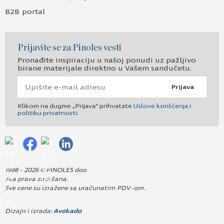
B2B portal
Prijavite se za Pinoles vesti
Pronađite inspiraciju u našoj ponudi uz pažljivo
birane materijale direktno u Vašem sandučetu.
Prijava
Klikom na dugme „Prijava“ prihvatate
Uslove korišćenja i
politiku privatnosti
.
1998 - 2026 © PINOLES doo
Sva prava zadržana.
Sve cene su izražene sa uračunatim PDV-om.
Dizajn i izrada:
Avokado