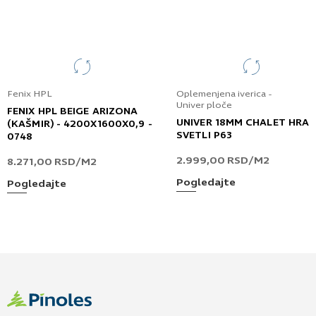
Fenix HPL
Oplemenjena iverica -
Univer ploče
FENIX HPL BEIGE ARIZONA
UNIVER 18MM CHALET HRA
(KAŠMIR) - 4200X1600X0,9 -
SVETLI P63
0748
2.999,00
RSD
/M2
8.271,00
RSD
/M2
Pogledajte
Pogledajte