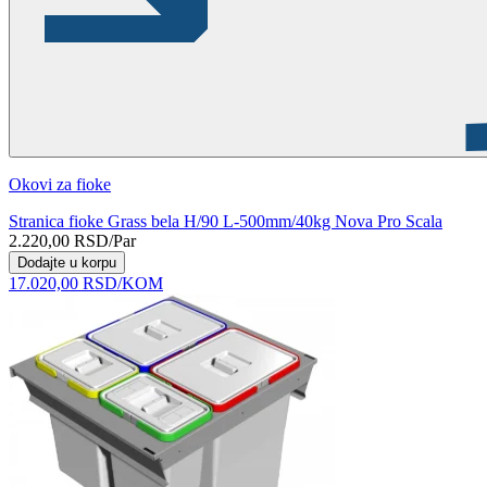
Okovi za fioke
Stranica fioke Grass bela H/90 L-500mm/40kg Nova Pro Scala
2.220,00
RSD
/Par
Dodajte u korpu
17.020,00
RSD
/KOM