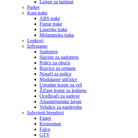
Lajsne za laminat
Parket
Kant trake
ABS trake
Furnir trake
Laserske trake
Melaminska traka
Lepkovi
Izdvajamo
Sudopere
Slavine za sudoperu
Police za obuću
Bravice za ormane
Nosači za police
Modularne utičnice
Ugradne korpe za veš
Žičane korpe za kuhinju
Oceđivači za sudove
Aluminijumske lajsne
Vešalice za garderobu
Izdvojeni brendovi
Egger
Kronospan
Falco
GTV