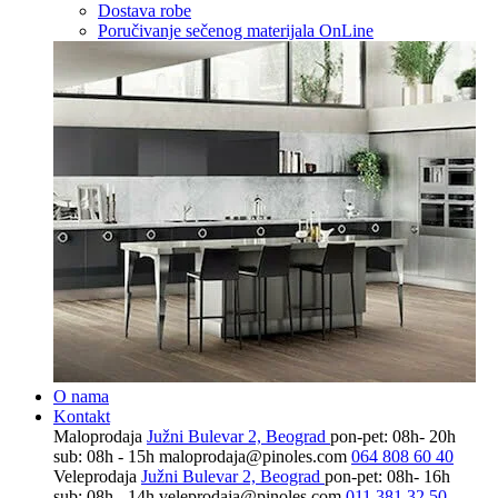
Dostava robe
Poručivanje sečenog materijala OnLine
O nama
Kontakt
Maloprodaja
Južni Bulevar 2, Beograd
pon-pet: 08h- 20h
sub: 08h - 15h
maloprodaja@pinoles.com
064 808 60 40
Veleprodaja
Južni Bulevar 2, Beograd
pon-pet: 08h- 16h
sub: 08h - 14h
veleprodaja@pinoles.com
011 381 32 50,