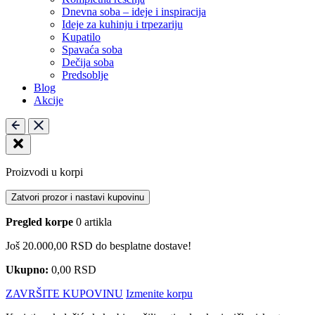
Dnevna soba – ideje i inspiracija
Ideje za kuhinju i trpezariju
Kupatilo
Spavaća soba
Dečija soba
Predsoblje
Blog
Akcije
Proizvodi u korpi
Zatvori prozor i nastavi kupovinu
Pregled korpe
0 artikla
Još
20.000,00
RSD
do besplatne dostave!
Ukupno:
0,00
RSD
ZAVRŠITE KUPOVINU
Izmenite korpu