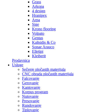
Grass
Arkopa
4 design
Hranipex
Arpa
Sige
Krono flooring
Volpato
Gentas
Kaltsidis & Co
Sonae Arauco
Elletipi
Kleiberit
Prodavnica
Usluge
Sečenje pločastih materijala
CNC obrada pločastih materijala
Falcovanje
Gerovanje
Kantovanje
Korpus program
Nutovanje
Presovanje
Rundovanje
Tiplovanje