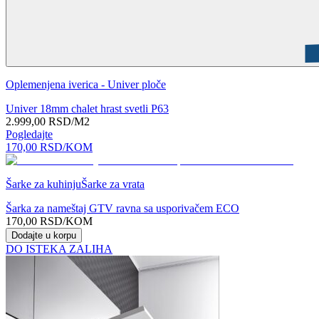
Oplemenjena iverica - Univer ploče
Univer 18mm chalet hrast svetli P63
2.999,00
RSD
/M2
Pogledajte
170,00
RSD
/KOM
Šarke za kuhinju
Šarke za vrata
Šarka za nameštaj GTV ravna sa usporivačem ECO
170,00
RSD
/KOM
Dodajte u korpu
DO ISTEKA ZALIHA