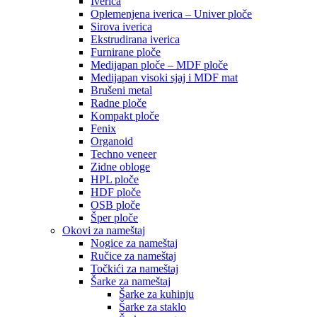
Iverica
Oplemenjena iverica – Univer ploče
Sirova iverica
Ekstrudirana iverica
Furnirane ploče
Medijapan ploče – MDF ploče
Medijapan visoki sjaj i MDF mat
Brušeni metal
Radne ploče
Kompakt ploče
Fenix
Organoid
Techno veneer
Zidne obloge
HPL ploče
HDF ploče
OSB ploče
Šper ploče
Okovi za nameštaj
Nogice za nameštaj
Ručice za nameštaj
Točkići za nameštaj
Šarke za nameštaj
Šarke za kuhinju
Šarke za staklo