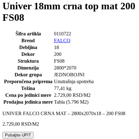
Univer 18mm crna top mat 200
FS08
Šifra artikla
0110722
Brend
FALCO
Debljina
18
Dekor
200
Struktura
FS08
Dimenzija
2800*2070
Dekor grupa
JEDNOBOJNI
Preporučena priprema
Unutrašnja upotreba
Težina
77,41 kg
Cena po jedinici mere
2.729,00
RSD
/M2
Prodajna jedinica mere
Tabla (5.796 M2)
UNIVER FALCO CRNA MAT – 2800x2070x18 – 200 FS08
2.729,00
RSD
/M2
Pošaljite UPIT