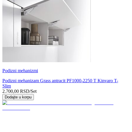
Podizni mehanizmi
Podizni mehanizam Grass antracit PF1000-2250 T Kinvaro T-
Slim
2.700,00
RSD
/Set
Dodajte u korpu