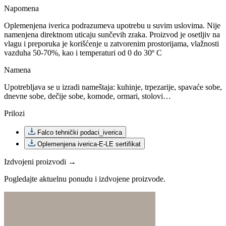
Napomena
Oplemenjena iverica podrazumeva upotrebu u suvim uslovima. Nije
namenjena direktnom uticaju sunčevih zraka. Proizvod je osetljiv na
vlagu i preporuka je korišćenje u zatvorenim prostorijama, vlažnosti
vazduha 50-70%, kao i temperaturi od 0 do 30º C
Namena
Upotrebljava se u izradi nameštaja: kuhinje, trpezarije, spavaće sobe,
dnevne sobe, dečije sobe, komode, ormari, stolovi…
Prilozi
Falco tehnički podaci_iverica
Oplemenjena iverica-E-LE sertifikat
Izdvojeni proizvodi →
Pogledajte aktuelnu ponudu i izdvojene proizvode.