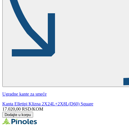
Ugradne kante za smeće
Kanta Elletipi Klizna 2X24L+2X8L(D60) Square
17.020,00
RSD
/KOM
Dodajte u korpu