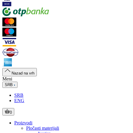
Nazad na vrh
Meni
SRB
SRB
ENG
0
Proizvodi
Pločasti materijali