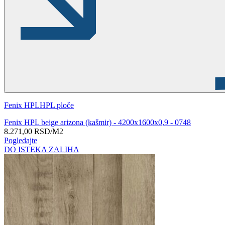
Fenix HPL
HPL ploče
Fenix HPL beige arizona (kašmir) - 4200x1600x0,9 - 0748
8.271,00
RSD
/M2
Pogledajte
DO ISTEKA ZALIHA