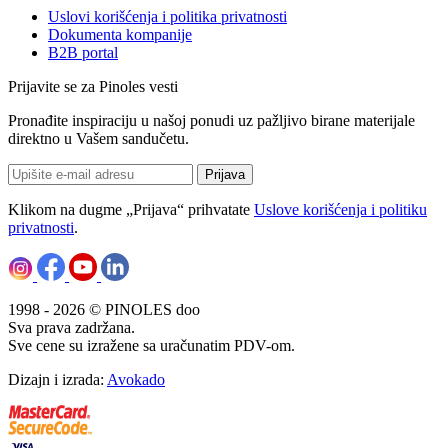
Uslovi korišćenja i politika privatnosti
Dokumenta kompanije
B2B portal
Prijavite se za Pinoles vesti
Pronađite inspiraciju u našoj ponudi uz pažljivo birane materijale
direktno u Vašem sandučetu.
Prijava
Klikom na dugme „Prijava“ prihvatate
Uslove korišćenja i politiku
privatnosti
.
1998 - 2026 © PINOLES doo
Sva prava zadržana.
Sve cene su izražene sa uračunatim PDV-om.
Dizajn i izrada:
Avokado