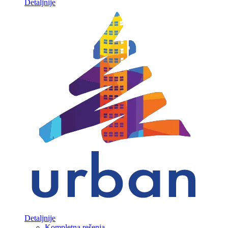
Detaljnije
Detaljnije
Kompletna rešenja