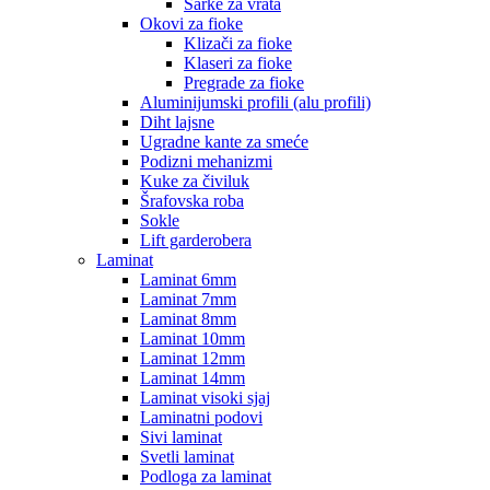
Šarke za vrata
Okovi za fioke
Klizači za fioke
Klaseri za fioke
Pregrade za fioke
Aluminijumski profili (alu profili)
Diht lajsne
Ugradne kante za smeće
Podizni mehanizmi
Kuke za čiviluk
Šrafovska roba
Sokle
Lift garderobera
Laminat
Laminat 6mm
Laminat 7mm
Laminat 8mm
Laminat 10mm
Laminat 12mm
Laminat 14mm
Laminat visoki sjaj
Laminatni podovi
Sivi laminat
Svetli laminat
Podloga za laminat