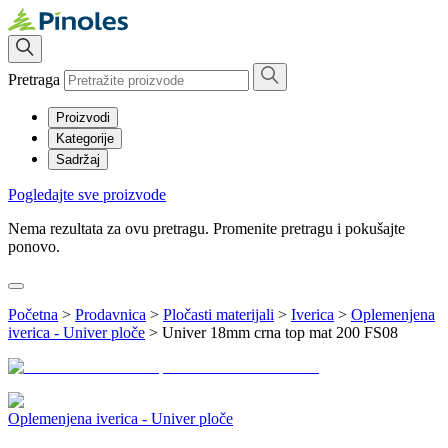
Pretraga
Proizvodi
Kategorije
Sadržaj
Pogledajte sve proizvode
Nema rezultata za ovu pretragu. Promenite pretragu i pokušajte
ponovo.
Početna
>
Prodavnica
>
Pločasti materijali
>
Iverica
>
Oplemenjena
iverica - Univer ploče
>
Univer 18mm crna top mat 200 FS08
Oplemenjena iverica - Univer ploče