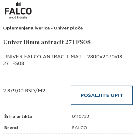
Oplemenjena iverica - Univer ploče
Univer 18mm antracit 271 FS08
UNIVER FALCO ANTRACIT MAT – 2800x2070x18 –
271 FS08
2.879,00
RSD
/M2
POŠALJITE UPIT
Šifra artikla
0110733
Brend
FALCO