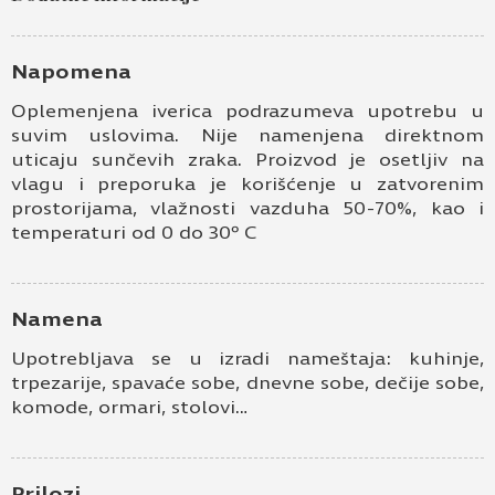
Kontakt e-pošta
Napomena
Oplemenjena iverica podrazumeva upotrebu u
Kontakt telefon
suvim uslovima. Nije namenjena direktnom
uticaju sunčevih zraka. Proizvod je osetljiv na
vlagu i preporuka je korišćenje u zatvorenim
prostorijama, vlažnosti vazduha 50-70%, kao i
temperaturi od 0 do 30º C
Namena
Prihvatam
Uslove korišćenja i Politiku
Upotrebljava se u izradi nameštaja: kuhinje,
privatnosti
*
trpezarije, spavaće sobe, dnevne sobe, dečije sobe,
komode, ormari, stolovi…
Prijavljujem se za vesti i obaveštenja putem
elektronske pošte.
Pošaljite UPIT
Prilozi