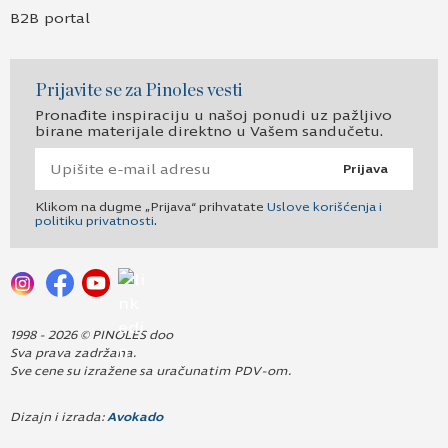
B2B portal
Prijavite se za Pinoles vesti
Pronađite inspiraciju u našoj ponudi uz pažljivo
birane materijale direktno u Vašem sandučetu.
Prijava
Klikom na dugme „Prijava“ prihvatate
Uslove korišćenja i
politiku privatnosti
.
1998 - 2026 © PINOLES doo
Sva prava zadržana.
Sve cene su izražene sa uračunatim PDV-om.
Dizajn i izrada:
Avokado