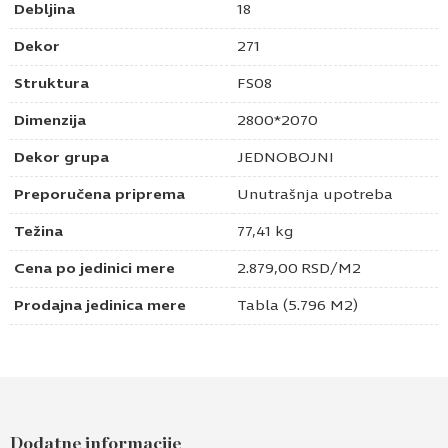
Debljina
18
Dekor
271
Struktura
FS08
Dimenzija
2800*2070
Dekor grupa
JEDNOBOJNI
Preporučena priprema
Unutrašnja upotreba
Težina
77,41 kg
Cena po jedinici mere
2.879,00
RSD
/M2
Prodajna jedinica mere
Tabla (5.796 M2)
Pošaljite upit za Univer 18mm antracit 271
FS08
Dodatne informacije
Ime i prezime