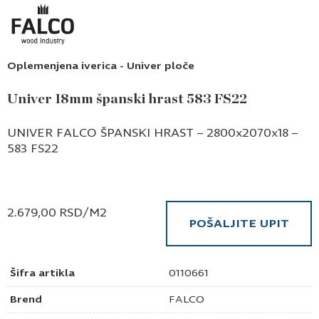
Oplemenjena iverica - Univer ploče
Univer 18mm španski hrast 583 FS22
UNIVER FALCO ŠPANSKI HRAST – 2800x2070x18 –
583 FS22
2.679,00
RSD
/M2
POŠALJITE UPIT
Šifra artikla
0110661
Brend
FALCO