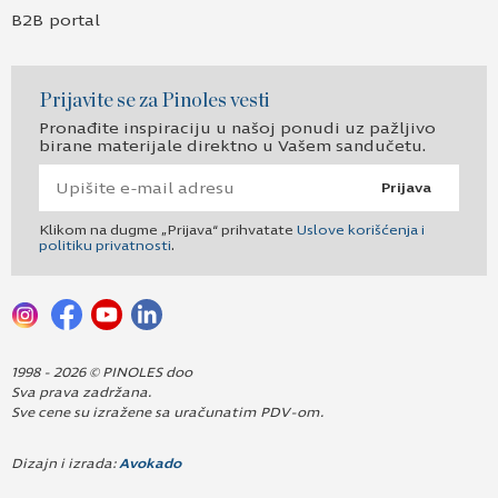
B2B portal
Prijavite se za Pinoles vesti
Pronađite inspiraciju u našoj ponudi uz pažljivo
birane materijale direktno u Vašem sandučetu.
Prijava
Klikom na dugme „Prijava“ prihvatate
Uslove korišćenja i
politiku privatnosti
.
1998 - 2026 © PINOLES doo
Sva prava zadržana.
Sve cene su izražene sa uračunatim PDV-om.
Dizajn i izrada:
Avokado