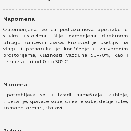
Kontakt e-pošta
Napomena
Oplemenjena iverica podrazumeva upotrebu u
Kontakt telefon
suvim uslovima. Nije namenjena direktnom
uticaju sunčevih zraka. Proizvod je osetljiv na
vlagu i preporuka je korišćenje u zatvorenim
prostorijama, vlažnosti vazduha 50-70%, kao i
temperaturi od 0 do 30º C
Namena
Prihvatam
Uslove korišćenja i Politiku
Upotrebljava se u izradi nameštaja: kuhinje,
privatnosti
*
trpezarije, spavaće sobe, dnevne sobe, dečije sobe,
komode, ormari, stolovi…
Prijavljujem se za vesti i obaveštenja putem
elektronske pošte.
Pošaljite UPIT
Prilozi