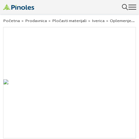
Početna
>
Prodavnica
>
Pločasti materijali
>
Iverica
>
Oplemenjena iverica - Univer ploče