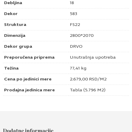
Debljina
18
Dekor
583
Struktura
FS22
Dimenzija
2800*2070
Dekor grupa
DRVO
Preporučena priprema
Unutrašnja upotreba
Težina
77,41 kg
Cena po jedinici mere
2.679,00
RSD
/M2
Prodajna jedinica mere
Tabla (5.796 M2)
Pošaljite upit za Univer 18mm španski hrast
583 FS22
Dodatne informacije
Ime i prezime