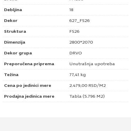
Debljina
18
Dekor
627_FS26
Struktura
FS26
Dimenzija
2800*2070
Dekor grupa
DRVO
Preporučena priprema
Unutrašnja upotreba
Težina
77,41 kg
Cena po jedinici mere
2.479,00
RSD
/M2
Prodajna jedinica mere
Tabla (5.796 M2)
Pošaljite upit za Univer 18mm beli arwen
hrast 627 FS26