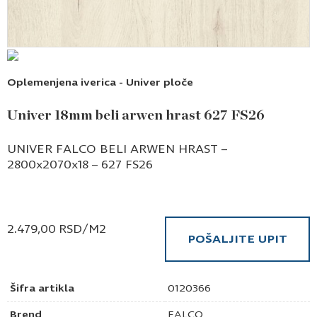
Oplemenjena iverica - Univer ploče
Univer 18mm beli arwen hrast 627 FS26
UNIVER FALCO BELI ARWEN HRAST –
2800x2070x18 – 627 FS26
2.479,00
RSD
/M2
POŠALJITE UPIT
Šifra artikla
0120366
Brend
FALCO