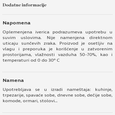
Dodatne informacije
Ime i prezime
Kontakt e-pošta
Napomena
Oplemenjena iverica podrazumeva upotrebu u
Kontakt telefon
suvim uslovima. Nije namenjena direktnom
uticaju sunčevih zraka. Proizvod je osetljiv na
vlagu i preporuka je korišćenje u zatvorenim
prostorijama, vlažnosti vazduha 50-70%, kao i
temperaturi od 0 do 30º C
Namena
Prihvatam
Uslove korišćenja i Politiku
Upotrebljava se u izradi nameštaja: kuhinje,
privatnosti
*
trpezarije, spavaće sobe, dnevne sobe, dečije sobe,
komode, ormari, stolovi…
Prijavljujem se za vesti i obaveštenja putem
elektronske pošte.
Pošaljite UPIT