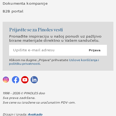
Dokumenta kompanije
B2B portal
Prijavite se za Pinoles vesti
Pronađite inspiraciju u našoj ponudi uz pažljivo
birane materijale direktno u Vašem sandučetu.
Prijava
Klikom na dugme „Prijava“ prihvatate
Uslove korišćenja i
politiku privatnosti
.
1998 - 2026 © PINOLES doo
Sva prava zadržana.
Sve cene su izražene sa uračunatim PDV-om.
Dizajn i izrada:
Avokado