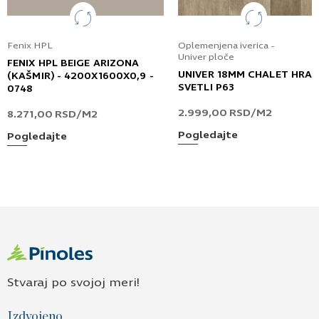
Fenix HPL
Oplemenjena iverica -
Univer ploče
FENIX HPL BEIGE ARIZONA
UNIVER 18MM CHALET HRA
(KAŠMIR) - 4200X1600X0,9 -
SVETLI P63
0748
2.999,00
RSD
/M2
8.271,00
RSD
/M2
Pogledajte
Pogledajte
Stvaraj po svojoj meri!
Izdvojeno