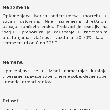
Kontakt e-pošta
Napomena
Oplemenjena iverica podrazumeva upotrebu u
Kontakt telefon
suvim uslovima. Nije namenjena direktnom
uticaju sunčevih zraka. Proizvod je osetljiv na
vlagu i preporuka je korišćenje u zatvorenim
prostorijama, vlažnosti vazduha 50-70%, kao i
temperaturi od 0 do 30º C
Namena
Prihvatam
Uslove korišćenja i Politiku
Upotrebljava se u izradi nameštaja: kuhinje,
privatnosti
*
trpezarije, spavaće sobe, dnevne sobe, dečije sobe,
komode, ormari, stolovi…
Prijavljujem se za vesti i obaveštenja putem
elektronske pošte.
Pošaljite UPIT
Prilozi