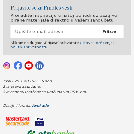
Prijavite se za Pinoles vesti
Pronađite inspiraciju u našoj ponudi uz pažljivo
birane materijale direktno u Vašem sandučetu.
Prijava
Klikom na dugme „Prijava“ prihvatate
Uslove korišćenja i
politiku privatnosti
.
1998 - 2026 © PINOLES doo
Sva prava zadržana.
Sve cene su izražene sa uračunatim PDV-om.
Dizajn i izrada:
Avokado