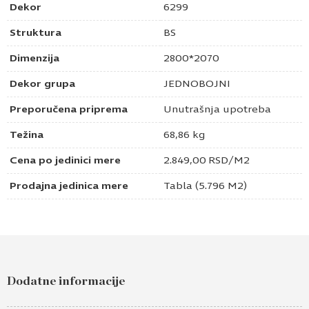
Dekor
6299
Struktura
BS
Dimenzija
2800*2070
Dekor grupa
JEDNOBOJNI
Preporučena priprema
Unutrašnja upotreba
Težina
68,86 kg
Cena po jedinici mere
2.849,00
RSD
/M2
Prodajna jedinica mere
Tabla (5.796 M2)
Pošaljite upit za Univer 18mm cobalt siva
6299 BS
Dodatne informacije
Ime i prezime