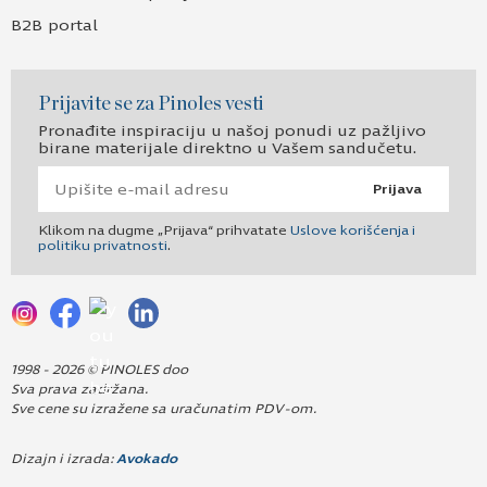
B2B portal
Prijavite se za Pinoles vesti
Pronađite inspiraciju u našoj ponudi uz pažljivo
birane materijale direktno u Vašem sandučetu.
Prijava
Klikom na dugme „Prijava“ prihvatate
Uslove korišćenja i
politiku privatnosti
.
1998 - 2026 © PINOLES doo
Sva prava zadržana.
Sve cene su izražene sa uračunatim PDV-om.
Dizajn i izrada:
Avokado