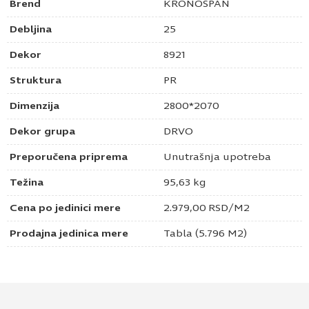
Brend
KRONOSPAN
Debljina
25
Dekor
8921
Struktura
PR
Dimenzija
2800*2070
Dekor grupa
DRVO
Preporučena priprema
Unutrašnja upotreba
Težina
95,63 kg
Cena po jedinici mere
2.979,00
RSD
/M2
Prodajna jedinica mere
Tabla (5.796 M2)
Pošaljite upit za Univer 25mm ferara hrast
8921 PR