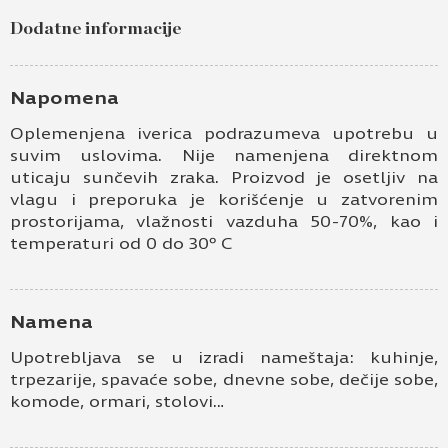
Dodatne informacije
Ime i prezime
Kontakt e-pošta
Napomena
Oplemenjena iverica podrazumeva upotrebu u
Kontakt telefon
suvim uslovima. Nije namenjena direktnom
uticaju sunčevih zraka. Proizvod je osetljiv na
vlagu i preporuka je korišćenje u zatvorenim
prostorijama, vlažnosti vazduha 50-70%, kao i
temperaturi od 0 do 30º C
Namena
Prihvatam
Uslove korišćenja i Politiku
Upotrebljava se u izradi nameštaja: kuhinje,
privatnosti
*
trpezarije, spavaće sobe, dnevne sobe, dečije sobe,
komode, ormari, stolovi…
Prijavljujem se za vesti i obaveštenja putem
elektronske pošte.