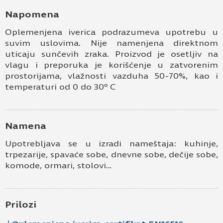
Kontakt e-pošta
Napomena
Oplemenjena iverica podrazumeva upotrebu u
Kontakt telefon
suvim uslovima. Nije namenjena direktnom
uticaju sunčevih zraka. Proizvod je osetljiv na
vlagu i preporuka je korišćenje u zatvorenim
prostorijama, vlažnosti vazduha 50-70%, kao i
temperaturi od 0 do 30º C
Namena
Prihvatam
Uslove korišćenja i Politiku
Upotrebljava se u izradi nameštaja: kuhinje,
privatnosti
*
trpezarije, spavaće sobe, dnevne sobe, dečije sobe,
komode, ormari, stolovi…
Prijavljujem se za vesti i obaveštenja putem
elektronske pošte.
Pošaljite UPIT
Prilozi