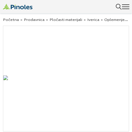
Početna
>
Prodavnica
>
Pločasti materijali
>
Iverica
>
Oplemenjena iverica - Univer ploče