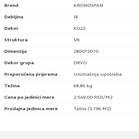
Brend
KRONOSPAN
Debljina
18
Dekor
K022
Struktura
SN
Dimenzija
2800*2070
Dekor grupa
DRVO
Preporučena priprema
Unutrašnja upotreba
Težina
68,86 kg
Cena po jedinici mere
2.549,00
RSD
/M2
Prodajna jedinica mere
Tabla (5.796 M2)
Pošaljite upit za Univer 18mm satin