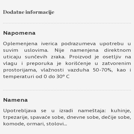
blackwood K022 SN
Dodatne informacije
Ime i prezime
Kontakt e-pošta
Napomena
Oplemenjena iverica podrazumeva upotrebu u
Kontakt telefon
suvim uslovima. Nije namenjena direktnom
uticaju sunčevih zraka. Proizvod je osetljiv na
vlagu i preporuka je korišćenje u zatvorenim
prostorijama, vlažnosti vazduha 50-70%, kao i
temperaturi od 0 do 30º C
Namena
Prihvatam
Uslove korišćenja i Politiku
Upotrebljava se u izradi nameštaja: kuhinje,
privatnosti
*
trpezarije, spavaće sobe, dnevne sobe, dečije sobe,
komode, ormari, stolovi…
Prijavljujem se za vesti i obaveštenja putem
elektronske pošte.