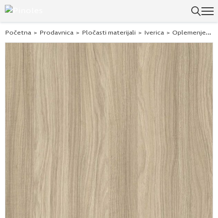
Početna
>
Prodavnica
>
Pločasti materijali
>
Iverica
>
Oplemenjena iverica - Univer ploče