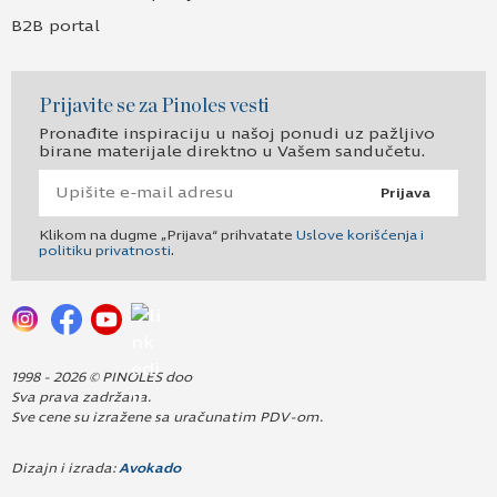
B2B portal
Prijavite se za Pinoles vesti
Pronađite inspiraciju u našoj ponudi uz pažljivo
birane materijale direktno u Vašem sandučetu.
Prijava
Klikom na dugme „Prijava“ prihvatate
Uslove korišćenja i
politiku privatnosti
.
1998 - 2026 © PINOLES doo
Sva prava zadržana.
Sve cene su izražene sa uračunatim PDV-om.
Dizajn i izrada:
Avokado