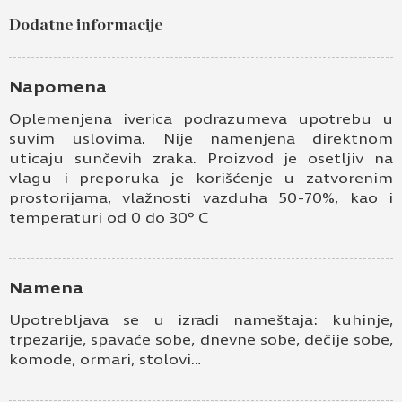
Dodatne informacije
Ime i prezime
Kontakt e-pošta
Napomena
Oplemenjena iverica podrazumeva upotrebu u
Kontakt telefon
suvim uslovima. Nije namenjena direktnom
uticaju sunčevih zraka. Proizvod je osetljiv na
vlagu i preporuka je korišćenje u zatvorenim
prostorijama, vlažnosti vazduha 50-70%, kao i
temperaturi od 0 do 30º C
Namena
Prihvatam
Uslove korišćenja i Politiku
Upotrebljava se u izradi nameštaja: kuhinje,
privatnosti
*
trpezarije, spavaće sobe, dnevne sobe, dečije sobe,
komode, ormari, stolovi…
Prijavljujem se za vesti i obaveštenja putem
elektronske pošte.