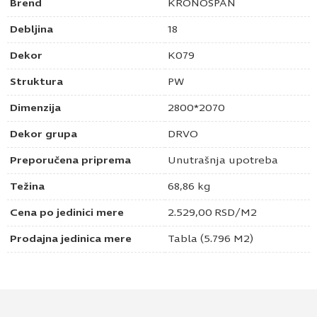
Brend
KRONOSPAN
Debljina
18
Dekor
K079
Struktura
PW
Dimenzija
2800*2070
Dekor grupa
DRVO
Preporučena priprema
Unutrašnja upotreba
Težina
68,86 kg
Cena po jedinici mere
2.529,00
RSD
/M2
Prodajna jedinica mere
Tabla (5.796 M2)
Pošaljite upit za Univer 18mm sivi klub hrast
K079 PW