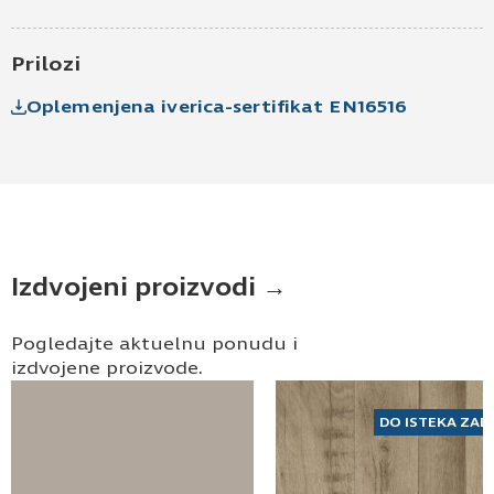
Pošaljite UPIT
Prilozi
Oplemenjena iverica-sertifikat EN16516
Izdvojeni proizvodi →
Pogledajte aktuelnu ponudu i
izdvojene proizvode.
DO ISTEKA ZAL