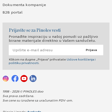
Dokumenta kompanije
B2B portal
Prijavite se za Pinoles vesti
Pronađite inspiraciju u našoj ponudi uz pažljivo
birane materijale direktno u Vašem sandučetu.
Prijava
Klikom na dugme „Prijava“ prihvatate
Uslove korišćenja i
politiku privatnosti
.
1998 - 2026 © PINOLES doo
Sva prava zadržana.
Sve cene su izražene sa uračunatim PDV-om.