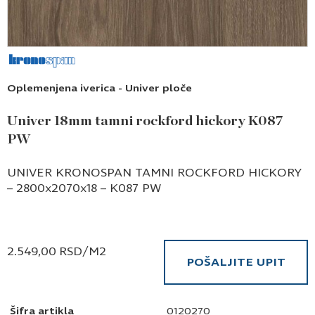
Oplemenjena iverica - Univer ploče
Univer 18mm tamni rockford hickory K087
PW
UNIVER KRONOSPAN TAMNI ROCKFORD HICKORY
– 2800x2070x18 – K087 PW
2.549,00
RSD
/M2
POŠALJITE UPIT
Šifra artikla
0120270