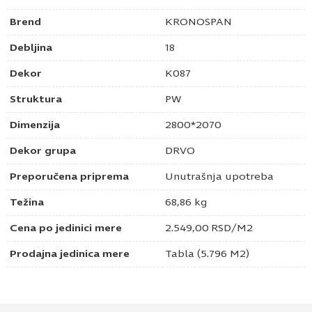
Brend
KRONOSPAN
Debljina
18
Dekor
K087
Struktura
PW
Dimenzija
2800*2070
Dekor grupa
DRVO
Preporučena priprema
Unutrašnja upotreba
Težina
68,86 kg
Cena po jedinici mere
2.549,00
RSD
/M2
Prodajna jedinica mere
Tabla (5.796 M2)
Pošaljite upit za Univer 18mm tamni rockford