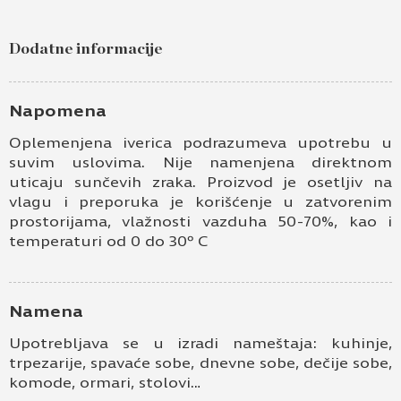
hickory K087 PW
Dodatne informacije
Ime i prezime
Kontakt e-pošta
Napomena
Oplemenjena iverica podrazumeva upotrebu u
Kontakt telefon
suvim uslovima. Nije namenjena direktnom
uticaju sunčevih zraka. Proizvod je osetljiv na
vlagu i preporuka je korišćenje u zatvorenim
prostorijama, vlažnosti vazduha 50-70%, kao i
temperaturi od 0 do 30º C
Namena
Prihvatam
Uslove korišćenja i Politiku
Upotrebljava se u izradi nameštaja: kuhinje,
privatnosti
*
trpezarije, spavaće sobe, dnevne sobe, dečije sobe,
komode, ormari, stolovi…
Prijavljujem se za vesti i obaveštenja putem
elektronske pošte.