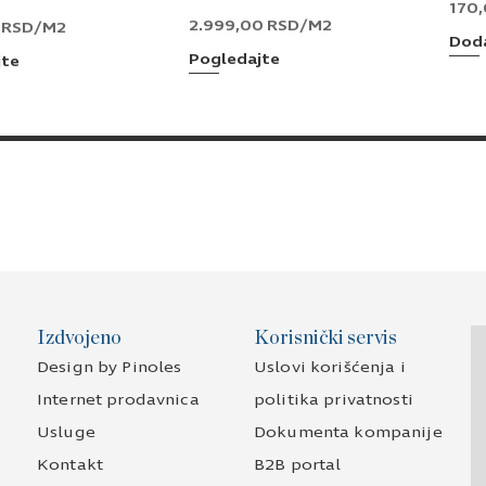
170
2.999,00
RSD
/M2
0
RSD
/M2
Doda
Pogledajte
jte
Izdvojeno
Korisnički servis
Design by Pinoles
Uslovi korišćenja i
Internet prodavnica
politika privatnosti
Usluge
Dokumenta kompanije
Kontakt
B2B portal