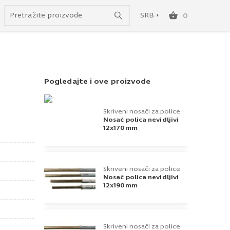
Uspešno ste dodali ovaj proizvod u vašu korpu.
do besplatne dostave!
SRB
0
SRB
ENG
Pogledajte i ove proizvode
Skriveni nosači za police
Nosač polica nevidljivi
12x170mm
Skriveni nosači za police
Nosač polica nevidljivi
12x190mm
Skriveni nosači za police