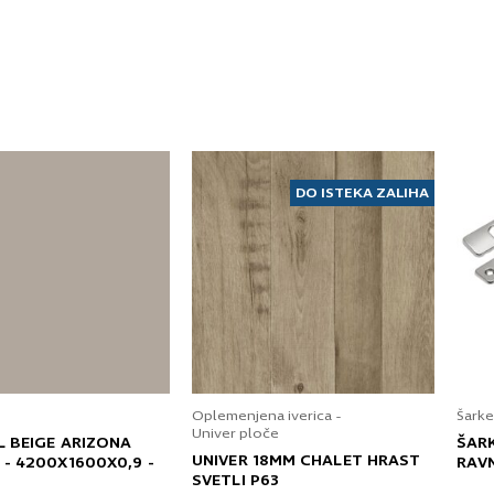
DO ISTEKA ZALIHA
Oplemenjena iverica -
Šarke
Univer ploče
L BEIGE ARIZONA
ŠAR
UNIVER 18MM CHALET HRAST
 - 4200X1600X0,9 -
RAV
SVETLI P63