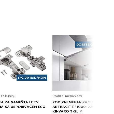
DO ISTEKA ZALIHA
170,00
RSD
/KOM
 za kuhinju
Podizni mehanizmi
KA ZA NAMEŠTAJ GTV
PODIZNI MEHANIZAM GRASS
NA SA USPORIVAČEM ECO
ANTRACIT PF1000-2250 T
KINVARO T-SLIM