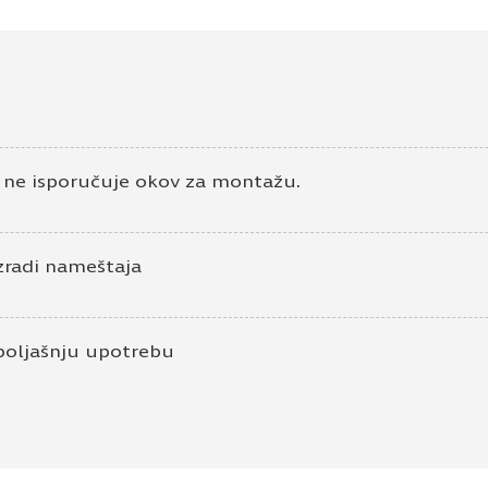
e ne isporučuje okov za montažu.
zradi nameštaja
poljašnju upotrebu