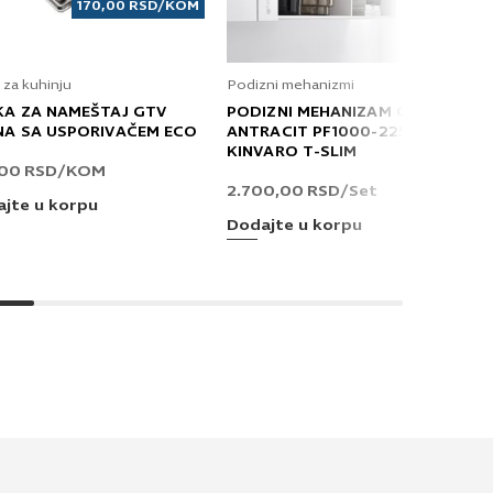
170,00
RSD
/KOM
 za kuhinju
Podizni mehanizmi
KA ZA NAMEŠTAJ GTV
PODIZNI MEHANIZAM GRASS
NA SA USPORIVAČEM ECO
ANTRACIT PF1000-2250 T
KINVARO T-SLIM
,00
RSD
/KOM
2.700,00
RSD
/Set
jte u korpu
Dodajte u korpu