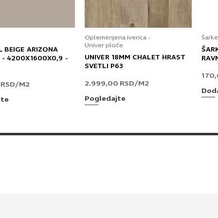
Oplemenjena iverica -
Šarke
Univer ploče
L BEIGE ARIZONA
ŠAR
UNIVER 18MM CHALET HRAST
 - 4200X1600X0,9 -
RAV
SVETLI P63
170
2.999,00
RSD
/M2
0
RSD
/M2
Doda
Pogledajte
jte