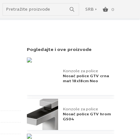
do besplatne dostave!
SRB
0
SRB
ENG
Pogledajte i ove proizvode
Konzole za police
Nosač police GTV crna
mat 18x18cm Neo
Konzole za police
Nosač police GTV hrom
GS04