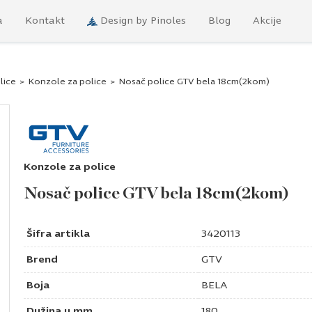
a
Kontakt
Design by Pinoles
Blog
Akcije
lice
>
Konzole za police
>
Nosač police GTV bela 18cm(2kom)
Konzole za police
Nosač police GTV bela 18cm(2kom)
Šifra artikla
3420113
Brend
GTV
Boja
BELA
Dužina u mm
180