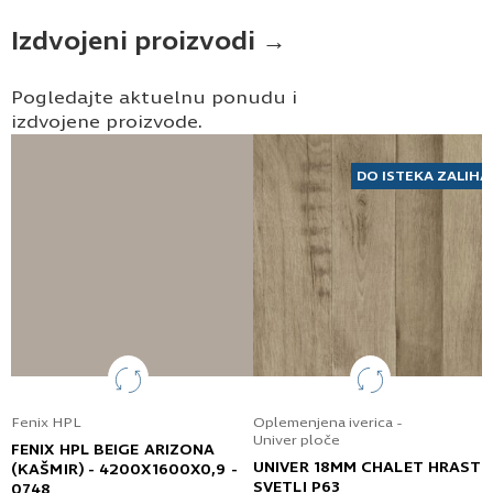
Izdvojeni proizvodi →
Pogledajte aktuelnu ponudu i
izdvojene proizvode.
DO ISTEKA ZALIHA
Fenix HPL
Oplemenjena iverica -
Univer ploče
FENIX HPL BEIGE ARIZONA
UNIVER 18MM CHALET HRAST
(KAŠMIR) - 4200X1600X0,9 -
SVETLI P63
0748