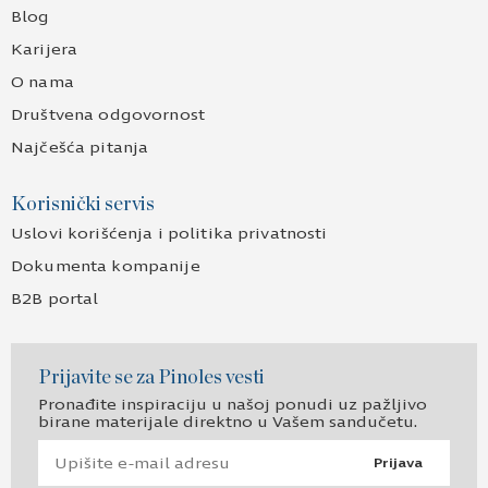
Blog
Karijera
O nama
Društvena odgovornost
Najčešća pitanja
Korisnički servis
Uslovi korišćenja i politika privatnosti
Dokumenta kompanije
B2B portal
Prijavite se za Pinoles vesti
Pronađite inspiraciju u našoj ponudi uz pažljivo
birane materijale direktno u Vašem sandučetu.
Prijava