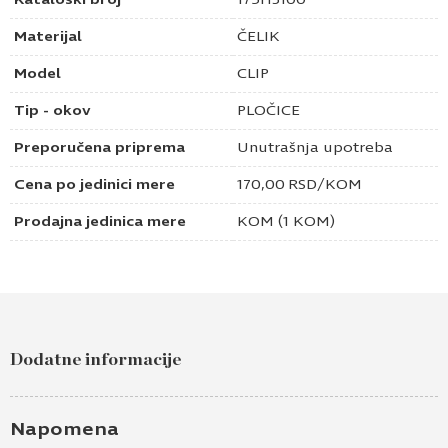
Materijal
ČELIK
Model
CLIP
Tip - okov
PLOČICE
Preporučena priprema
Unutrašnja upotreba
Cena po jedinici mere
170,00
RSD
/KOM
Prodajna jedinica mere
KOM (1 KOM)
Dodatne informacije
Napomena