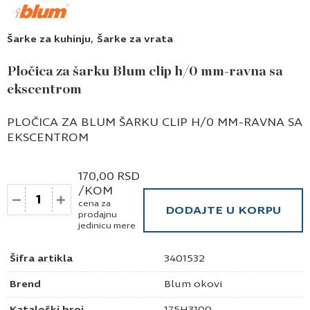
,
Šarke za kuhinju
Šarke za vrata
Pločica za šarku Blum clip h/0 mm-ravna sa
ekscentrom
PLOČICA ZA BLUM ŠARKU CLIP H/0 MM-RAVNA SA
EKSCENTROM
170,00
RSD
/KOM
Količina
cena za
DODAJTE U KORPU
prodajnu
jedinicu mere
Šifra artikla
3401532
Brend
Blum okovi
Kataloški broj
175H3100