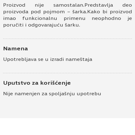
Proizvod nije samostalan.Predstavlja deo
proizvoda pod pojmom – šarka.Kako bi proizvod
imao funkcionalnu primenu neophodno je
poručiti i odgovarajuću šarku.
Namena
Upotrebljava se u izradi nameštaja
Uputstvo za korišćenje
Nije namenjen za spoljašnju upotrebu