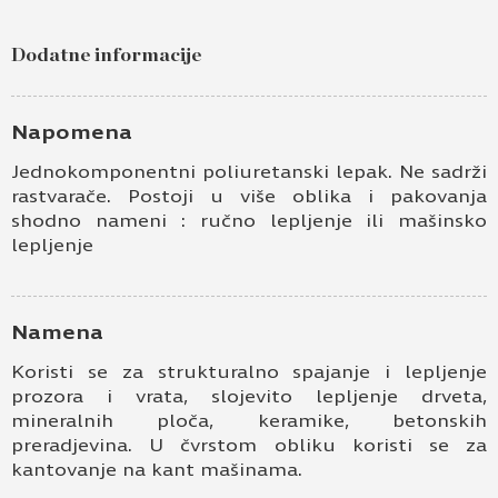
Dodatne informacije
Napomena
Jednokomponentni poliuretanski lepak. Ne sadrži
rastvarače. Postoji u više oblika i pakovanja
shodno nameni : ručno lepljenje ili mašinsko
lepljenje
Namena
Koristi se za strukturalno spajanje i lepljenje
prozora i vrata, slojevito lepljenje drveta,
mineralnih ploča, keramike, betonskih
preradjevina. U čvrstom obliku koristi se za
kantovanje na kant mašinama.