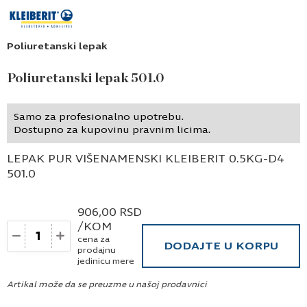
Poliuretanski lepak
Poliuretanski lepak 501.0
Samo za profesionalno upotrebu.
Dostupno za kupovinu pravnim licima.
LEPAK PUR VIŠENAMENSKI KLEIBERIT 0.5KG-D4
501.0
906,00
RSD
/KOM
Količina
cena za
DODAJTE U KORPU
prodajnu
jedinicu mere
Artikal može da se preuzme u našoj prodavnici