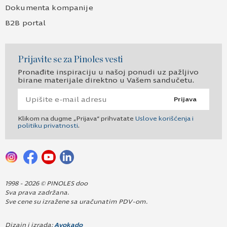
Dokumenta kompanije
B2B portal
Prijavite se za Pinoles vesti
Pronađite inspiraciju u našoj ponudi uz pažljivo
birane materijale direktno u Vašem sandučetu.
Prijava
Klikom na dugme „Prijava“ prihvatate
Uslove korišćenja i
politiku privatnosti
.
1998 - 2026 © PINOLES doo
Sva prava zadržana.
Sve cene su izražene sa uračunatim PDV-om.
Dizajn i izrada:
Avokado