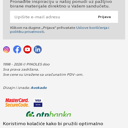
Pronađite inspiraciju u našoj ponudi uz pažljivo
birane materijale direktno u Vašem sandučetu.
Prijava
Klikom na dugme „Prijava“ prihvatate
Uslove korišćenja i
politiku privatnosti
.
1998 - 2026 © PINOLES doo
Sva prava zadržana.
Sve cene su izražene sa uračunatim PDV-om.
Dizajn i izrada:
Avokado
Koristimo kolačiće kako bi pružili optimalno