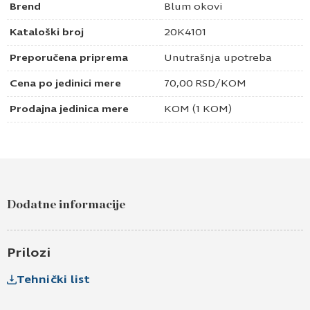
Brend
Blum okovi
Kataloški broj
20K4101
Preporučena priprema
Unutrašnja upotreba
Cena po jedinici mere
70,00
RSD
/KOM
Prodajna jedinica mere
KOM (1 KOM)
Dodatne informacije
Prilozi
Tehnički list