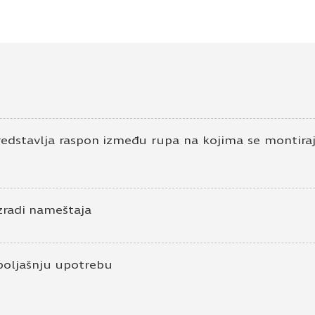
dstavlja raspon između rupa na kojima se montiraju
zradi nameštaja
poljašnju upotrebu