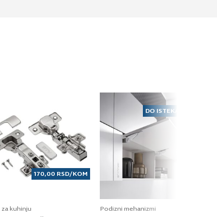
DO ISTEKA ZALIHA
170,00
RSD
/KOM
 za kuhinju
Podizni mehanizmi