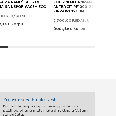
KA ZA NAMEŠTAJ GTV
PODIZNI MEHANIZAM GRASS
NA SA USPORIVAČEM ECO
ANTRACIT PF1000-2250 T
KINVARO T-SLIM
,00
RSD
/KOM
2.700,00
RSD
/Set
jte u korpu
Dodajte u korpu
Prijavite se za Pinoles vesti
Pronađite inspiraciju u našoj ponudi uz
pažljivo birane materijale direktno u Vašem
sandučetu.