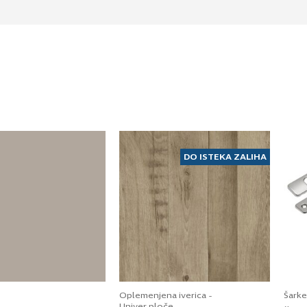
DO ISTEKA ZALIHA
Oplemenjena iverica -
Šarke
Univer ploče