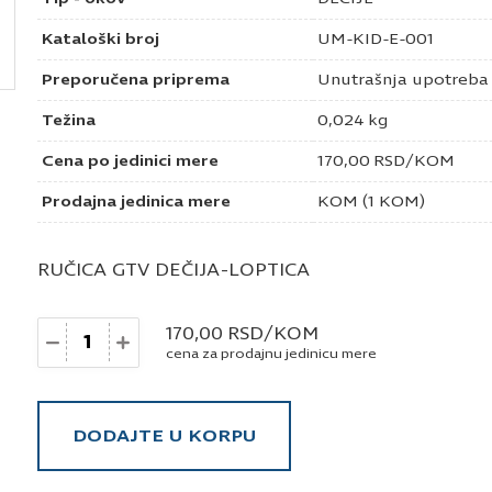
Kataloški broj
UM-KID-E-001
Preporučena priprema
Unutrašnja upotreba
Težina
0,024 kg
Cena po jedinici mere
170,00
RSD
/KOM
Prodajna jedinica mere
KOM (1 KOM)
RUČICA GTV DEČIJA-LOPTICA
Količina
170,00
RSD
/KOM
cena za prodajnu jedinicu mere
DODAJTE U KORPU