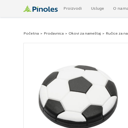
Proizvodi
Usluge
O nam
Početna
>
Prodavnica
>
Okovi za nameštaj
>
Ručice za n