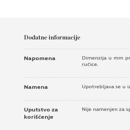
Dodatne informacije
Napomena
Dimenzija u mm pre
ručice.
Namena
Upotrebljava se u i
Uputstvo za
Nije namenjen za s
korišćenje