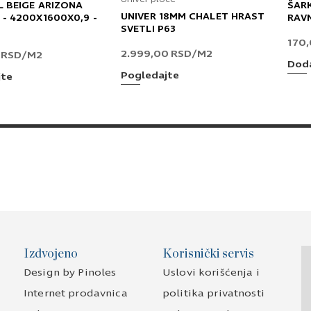
L BEIGE ARIZONA
ŠAR
UNIVER 18MM CHALET HRAST
 - 4200X1600X0,9 -
RAV
SVETLI P63
170
2.999,00
RSD
/M2
0
RSD
/M2
Doda
Pogledajte
jte
Izdvojeno
Korisnički servis
Design by Pinoles
Uslovi korišćenja i
Internet prodavnica
politika privatnosti