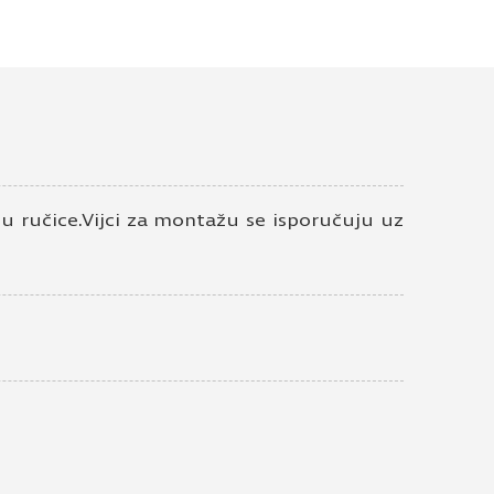
Ručica za nameštaj-
dugme Viefe nikl
Brooklyn
Ručice za nameštaj
Ručica za nameštaj-
dugme Viefe bronza
Brooklyn
 ručice.Vijci za montažu se isporučuju uz
Ručice za nameštaj
Ručica za nameštaj-
Viefe mesing cava
Brooklyn
Ručice za nameštaj
Ručica za nameštaj-
Viefe nikl Brooklyn