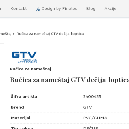
a
Kontakt
Design by Pinoles
Blog
Akcije
ameštaj
>
Ručica za nameštaj GTV dečija-loptica
Ručice za nameštaj
Ručica za nameštaj GTV dečija-loptic
Šifra artikla
3400435
Brend
GTV
Materijal
PVC/GUMA
Tip - okov
DEČIJE