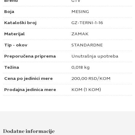
Brend
GTV
Boja
MESING
Kataloški broj
GZ-TERNI-1-16
Materijal
ZAMAK
Tip - okov
STANDARDNE
Preporučena priprema
Unutrašnja upotreba
Težina
0,018 kg
Cena po jedinici mere
200,00
RSD
/KOM
Prodajna jedinica mere
KOM (1 KOM)
Dodatne informacije