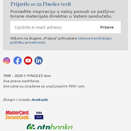
Prijavite se za Pinoles vesti
Pronađite inspiraciju u našoj ponudi uz pažljivo
birane materijale direktno u Vašem sandučetu.
Prijava
Klikom na dugme „Prijava“ prihvatate
Uslove korišćenja i
politiku privatnosti
.
1998 - 2026 © PINOLES doo
Sva prava zadržana.
Sve cene su izražene sa uračunatim PDV-om.
Dizajn i izrada:
Avokado