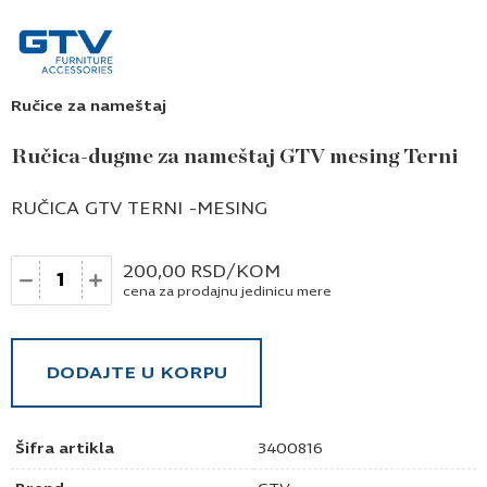
Ručice za nameštaj
Ručica-dugme za nameštaj GTV mesing Terni
RUČICA GTV TERNI -MESING
Količina
200,00
RSD
/KOM
cena za prodajnu jedinicu mere
DODAJTE U KORPU
Šifra artikla
3400816