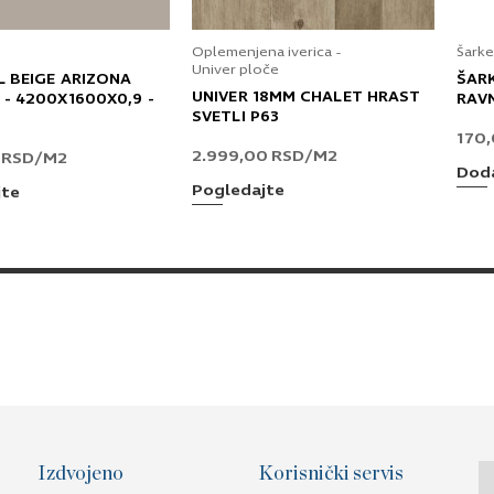
Oplemenjena iverica -
Šarke
Univer ploče
L BEIGE ARIZONA
ŠAR
UNIVER 18MM CHALET HRAST
 - 4200X1600X0,9 -
RAV
SVETLI P63
170
2.999,00
RSD
/M2
0
RSD
/M2
Doda
Pogledajte
jte
Izdvojeno
Korisnički servis