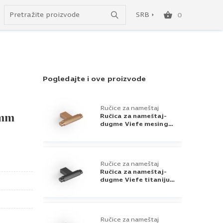
do besplatne dostave!
SRB
0
SRB
ENG
Pogledajte i ove proizvode
Ručice za nameštaj
2mm
Ručica za nameštaj-
dugme Viefe mesing
cava Brooklyn
Ručice za nameštaj
Ručica za nameštaj-
dugme Viefe titanijum
crna Brooklyn
Ručice za nameštaj