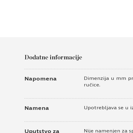
Dodatne informacije
Napomena
Dimenzija u mm pre
ručice.
Namena
Upotrebljava se u i
Uputstvo za
Nije namenjen za s