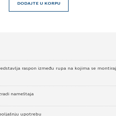
DODAJTE U KORPU
dstavlja raspon između rupa na kojima se montiraju
zradi nameštaja
poljašnju upotrebu