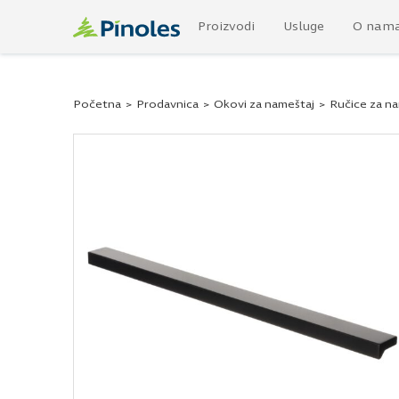
Proizvodi
Usluge
O nam
Početna
>
Prodavnica
>
Okovi za nameštaj
>
Ručice za n