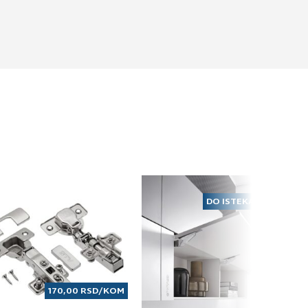
DO ISTEKA ZALIHA
170,00
RSD
/KOM