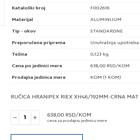
Kataloški broj
F002616
Materijal
ALUMINIJUM
Tip - okov
STANDARDNE
Preporučena priprema
Unutrašnja upotreba
Težina
0,123 kg
Cena po jedinici mere
638,00
RSD
/KOM
Prodajna jedinica mere
KOM (1 KOM)
RUČICA HRANIPEX RIEX XH46/192MM-CRNA MAT
Količina
638,00
RSD
/KOM
cena za prodajnu jedinicu mere