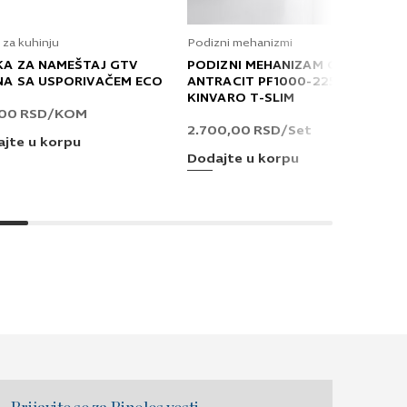
 za kuhinju
Podizni mehanizmi
KA ZA NAMEŠTAJ GTV
PODIZNI MEHANIZAM GRASS
NA SA USPORIVAČEM ECO
ANTRACIT PF1000-2250 T
KINVARO T-SLIM
,00
RSD
/KOM
2.700,00
RSD
/Set
jte u korpu
Dodajte u korpu