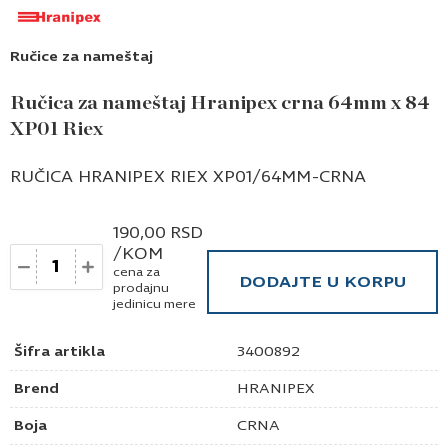
Ručice za nameštaj
Ručica za nameštaj Hranipex crna 64mm x 84
XP01 Riex
RUČICA HRANIPEX RIEX XP01/64MM-CRNA
190,00
RSD
/KOM
Količina
cena za
DODAJTE U KORPU
prodajnu
jedinicu mere
Šifra artikla
3400892
Brend
HRANIPEX
Boja
CRNA