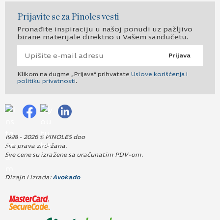
Prijavite se za Pinoles vesti
Pronađite inspiraciju u našoj ponudi uz pažljivo
birane materijale direktno u Vašem sandučetu.
Prijava
Klikom na dugme „Prijava“ prihvatate
Uslove korišćenja i
politiku privatnosti
.
1998 - 2026 © PINOLES doo
Sva prava zadržana.
Sve cene su izražene sa uračunatim PDV-om.
Dizajn i izrada:
Avokado