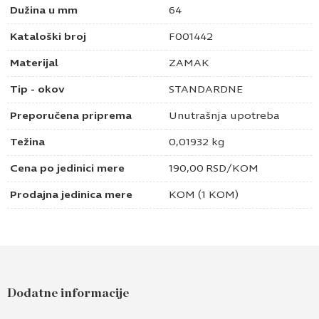
Dužina u mm
64
Kataloški broj
F001442
Materijal
ZAMAK
Tip - okov
STANDARDNE
Preporučena priprema
Unutrašnja upotreba
Težina
0,01932 kg
Cena po jedinici mere
190,00
RSD
/KOM
Prodajna jedinica mere
KOM (1 KOM)
Dodatne informacije