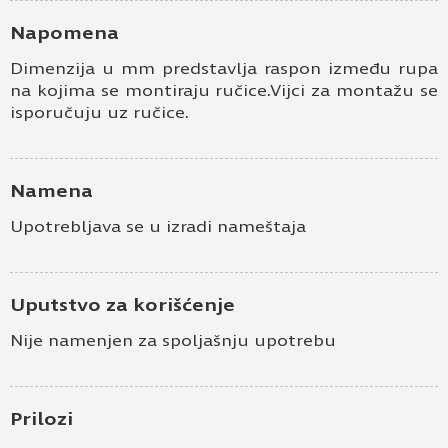
Napomena
Dimenzija u mm predstavlja raspon između rupa
na kojima se montiraju ručice.Vijci za montažu se
isporučuju uz ručice.
Namena
Upotrebljava se u izradi nameštaja
Uputstvo za korišćenje
Nije namenjen za spoljašnju upotrebu
Prilozi