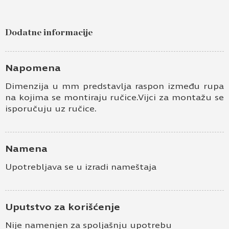
Dodatne informacije
Napomena
Dimenzija u mm predstavlja raspon između rupa
na kojima se montiraju ručice.Vijci za montažu se
isporučuju uz ručice.
Namena
Upotrebljava se u izradi nameštaja
Uputstvo za korišćenje
Nije namenjen za spoljašnju upotrebu