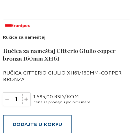
Ručice za nameštaj
Ručica za nameštaj Citterio Giulio copper
bronza 160mm XH61
RUČICA CITTERIO GIULIO XH61/160MM-COPPER
BRONZA
Količina
1.585,00
RSD
/KOM
cena za prodajnu jedinicu mere
DODAJTE U KORPU