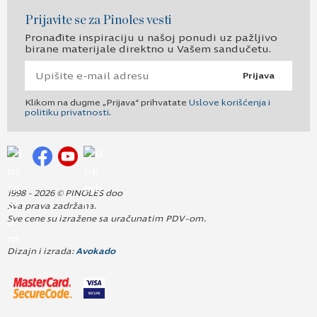
Prijavite se za Pinoles vesti
Pronađite inspiraciju u našoj ponudi uz pažljivo
birane materijale direktno u Vašem sandučetu.
Prijava
Klikom na dugme „Prijava“ prihvatate
Uslove korišćenja i
politiku privatnosti
.
1998 - 2026 © PINOLES doo
Sva prava zadržana.
Sve cene su izražene sa uračunatim PDV-om.
Dizajn i izrada:
Avokado