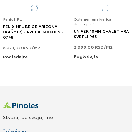
Fenix HPL
Oplemenjena iverica -
Univer ploče
FENIX HPL BEIGE ARIZONA
UNIVER 18MM CHALET HRA
(KAŠMIR) - 4200X1600X0,9 -
SVETLI P63
0748
2.999,00
RSD
/M2
8.271,00
RSD
/M2
Pogledajte
Pogledajte
Stvaraj po svojoj meri!
Izdvojeno