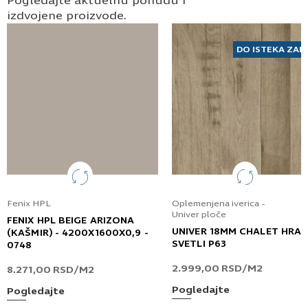
Pogledajte aktuelnu ponudu i
izdvojene proizvode.
DO ISTEKA ZAL
Fenix HPL
Oplemenjena iverica -
Univer ploče
FENIX HPL BEIGE ARIZONA
UNIVER 18MM CHALET HRA
(KAŠMIR) - 4200X1600X0,9 -
SVETLI P63
0748
2.999,00
RSD
/M2
8.271,00
RSD
/M2
Pogledajte
Pogledajte