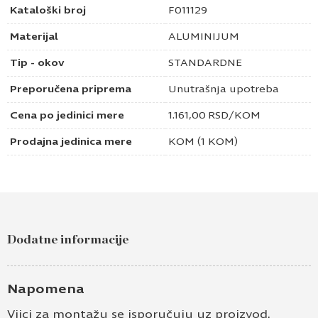
Kataloški broj
F011129
Materijal
ALUMINIJUM
Tip - okov
STANDARDNE
Preporučena priprema
Unutrašnja upotreba
Cena po jedinici mere
1.161,00
RSD
/KOM
Prodajna jedinica mere
KOM (1 KOM)
Dodatne informacije
Napomena
Vijci za montažu se isporučuju uz proizvod.