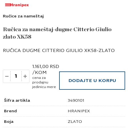
Ručice za nameštaj
Ručica za nameštaj-dugme Citterio Giulio
zlato XK58
RUČICA DUGME CITTERIO GIULIO XK58-ZLATO
1.161,00
RSD
/KOM
Količina
cena za
DODAJTE U KORPU
prodajnu
jedinicu mere
Šifra artikla
3490101
Brend
HRANIPEX
Boja
ZLATO