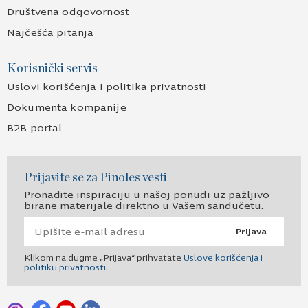
Društvena odgovornost
Najčešća pitanja
Korisnički servis
Uslovi korišćenja i politika privatnosti
Dokumenta kompanije
B2B portal
Prijavite se za Pinoles vesti
Pronađite inspiraciju u našoj ponudi uz pažljivo
birane materijale direktno u Vašem sandučetu.
Prijava
Klikom na dugme „Prijava“ prihvatate
Uslove korišćenja i
politiku privatnosti
.