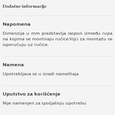
Dodatne informacije
Napomena
Dimenzija u mm predstavlja raspon između rupa
na kojima se montiraju ručice.Vijci za montažu se
isporučuju uz ručice.
Namena
Upotrebljava se u izradi nameštaja
Uputstvo za korišćenje
Nije namenjen za spoljašnju upotrebu