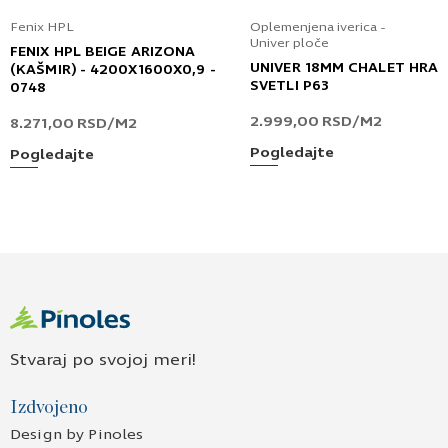
Fenix HPL
Oplemenjena iverica -
Univer ploče
FENIX HPL BEIGE ARIZONA
UNIVER 18MM CHALET HRA
(KAŠMIR) - 4200X1600X0,9 -
SVETLI P63
0748
2.999,00
RSD
/M2
8.271,00
RSD
/M2
Pogledajte
Pogledajte
Stvaraj po svojoj meri!
Izdvojeno
Design by Pinoles