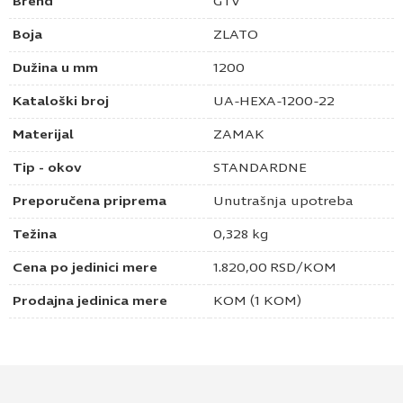
Brend
GTV
Boja
ZLATO
Dužina u mm
1200
Kataloški broj
UA-HEXA-1200-22
Materijal
ZAMAK
Tip - okov
STANDARDNE
Preporučena priprema
Unutrašnja upotreba
Težina
0,328 kg
Cena po jedinici mere
1.820,00
RSD
/KOM
Prodajna jedinica mere
KOM (1 KOM)