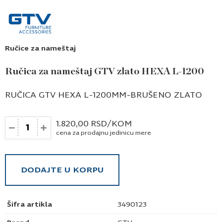
Ručice za nameštaj
Ručica za nameštaj GTV zlato HEXA L-1200
RUČICA GTV HEXA L-1200MM-BRUŠENO ZLATO
Količina
1.820,00
RSD
/KOM
cena za prodajnu jedinicu mere
DODAJTE U KORPU
Šifra artikla
3490123