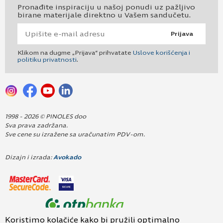
Pronađite inspiraciju u našoj ponudi uz pažljivo
birane materijale direktno u Vašem sandučetu.
Prijava
Klikom na dugme „Prijava“ prihvatate
Uslove korišćenja i
politiku privatnosti
.
1998 - 2026 © PINOLES doo
Sva prava zadržana.
Sve cene su izražene sa uračunatim PDV-om.
Dizajn i izrada:
Avokado
Koristimo kolačiće kako bi pružili optimalno