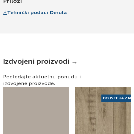
Prilozi
Kontakt telefon
Tehnički podaci Derula
Izdvojeni proizvodi →
Prihvatam
Uslove korišćenja i Politiku
privatnosti
*
Pogledajte aktuelnu ponudu i
izdvojene proizvode.
Prijavljujem se za vesti i obaveštenja putem
elektronske pošte.
DO ISTEKA ZAL
Pošaljite UPIT