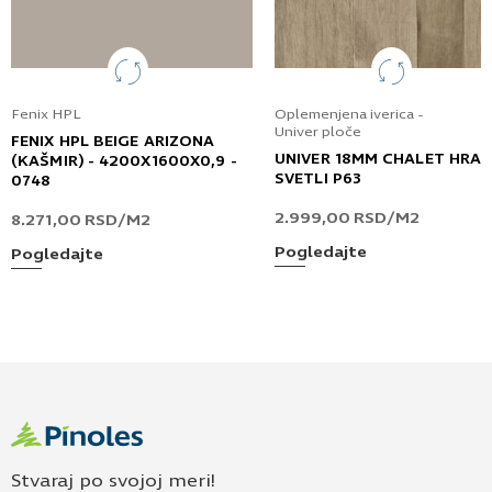
Fenix HPL
Oplemenjena iverica -
Univer ploče
FENIX HPL BEIGE ARIZONA
UNIVER 18MM CHALET HRA
(KAŠMIR) - 4200X1600X0,9 -
SVETLI P63
0748
2.999,00
RSD
/M2
8.271,00
RSD
/M2
Pogledajte
Pogledajte
Stvaraj po svojoj meri!