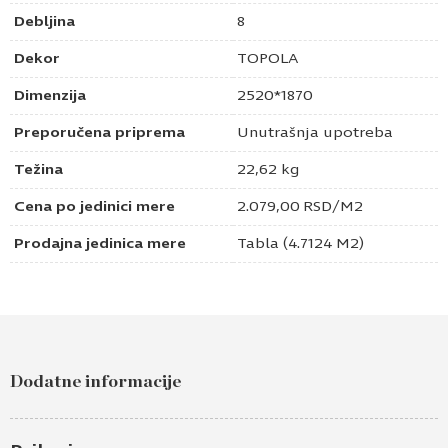
Debljina
8
Dekor
TOPOLA
Dimenzija
2520*1870
Preporučena priprema
Unutrašnja upotreba
Težina
22,62 kg
Cena po jedinici mere
2.079,00
RSD
/M2
Prodajna jedinica mere
Tabla (4.7124 M2)
Pošaljite upit za Šper ploča topola c/c 8 mm
Ime i prezime
Dodatne informacije
Kontakt e-pošta