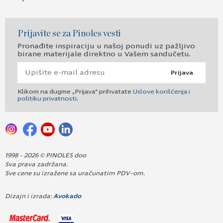
Prijavite se za Pinoles vesti
Pronađite inspiraciju u našoj ponudi uz pažljivo
birane materijale direktno u Vašem sandučetu.
Prijava
Klikom na dugme „Prijava“ prihvatate
Uslove korišćenja i
politiku privatnosti
.
1998 - 2026 © PINOLES doo
Sva prava zadržana.
Sve cene su izražene sa uračunatim PDV-om.
Dizajn i izrada:
Avokado