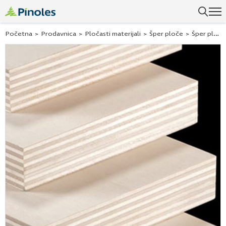
Početna
>
Prodavnica
>
Pločasti materijali
>
Šper ploče
>
Šper ploča topola c/c 8 mm