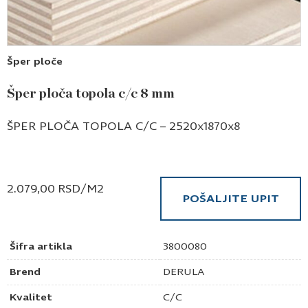
Šper ploče
Šper ploča topola c/c 8 mm
ŠPER PLOČA TOPOLA C/C – 2520x1870x8
2.079,00
RSD
/M2
POŠALJITE UPIT
Šifra artikla
3800080
Brend
DERULA
Kvalitet
C/C