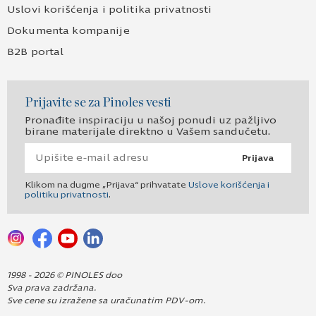
Uslovi korišćenja i politika privatnosti
Dokumenta kompanije
B2B portal
Prijavite se za Pinoles vesti
Pronađite inspiraciju u našoj ponudi uz pažljivo
birane materijale direktno u Vašem sandučetu.
Prijava
Klikom na dugme „Prijava“ prihvatate
Uslove korišćenja i
politiku privatnosti
.
1998 - 2026 © PINOLES doo
Sva prava zadržana.
Sve cene su izražene sa uračunatim PDV-om.