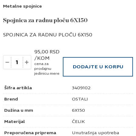
Metalne spojnice
Spojnica za radnu ploču 6X150
SPOJNICA ZA RADNU PLOČU 6X150
95,00
RSD
/KOM
Količina
cena za
DODAJTE U KORPU
prodajnu
jedinicu mere
Šifra artikla
3409102
Brend
OSTALI
Dužina u mm
6X150
Materijal
ČELIK
Preporučena priprema
Unutrašnja upotreba