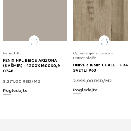
Fenix HPL
Oplemenjena iverica -
Univer ploče
FENIX HPL BEIGE ARIZONA
UNIVER 18MM CHALET HRA
(KAŠMIR) - 4200X1600X0,9 -
SVETLI P63
0748
2.999,00
RSD
/M2
8.271,00
RSD
/M2
Pogledajte
Pogledajte