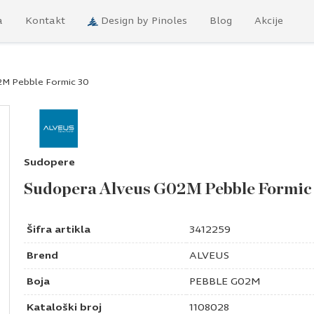
a
Kontakt
Design by Pinoles
Blog
Akcije
2M Pebble Formic 30
Sudopere
Sudopera Alveus G02M Pebble Formic
Šifra artikla
3412259
Brend
ALVEUS
Boja
PEBBLE G02M
Kataloški broj
1108028