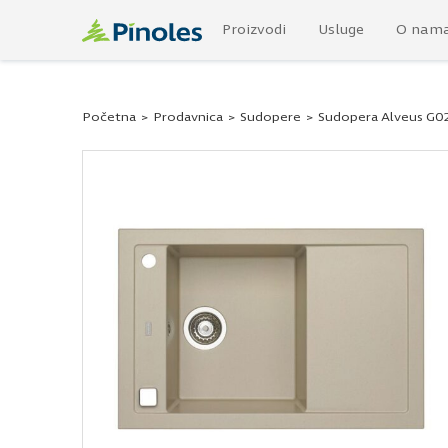
Proizvodi
Usluge
O nam
Početna
>
Prodavnica
>
Sudopere
>
Sudopera Alveus G0