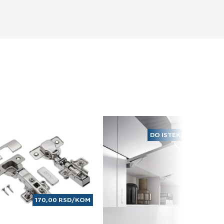
DO ISTEKA ZALIHA
170,00
RSD
/KOM