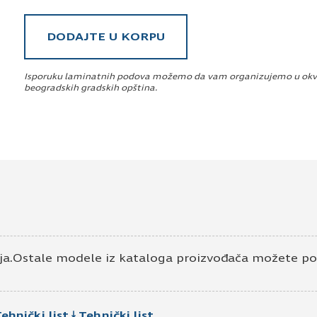
DODAJTE U KORPU
Isporuku laminatnih podova možemo da vam organizujemo u okv
beogradskih gradskih opština.
ja.Ostale modele iz kataloga proizvođača možete p
ehnički list
Tehnički list