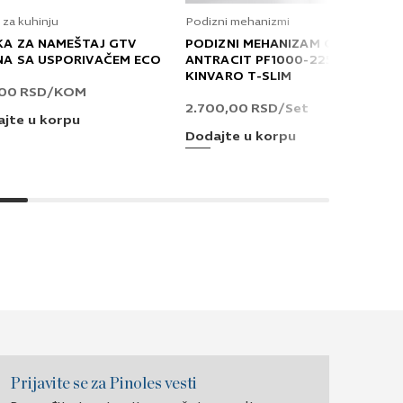
 za kuhinju
Podizni mehanizmi
KA ZA NAMEŠTAJ GTV
PODIZNI MEHANIZAM GRASS
NA SA USPORIVAČEM ECO
ANTRACIT PF1000-2250 T
KINVARO T-SLIM
,00
RSD
/KOM
2.700,00
RSD
/Set
jte u korpu
Dodajte u korpu
Prijavite se za Pinoles vesti