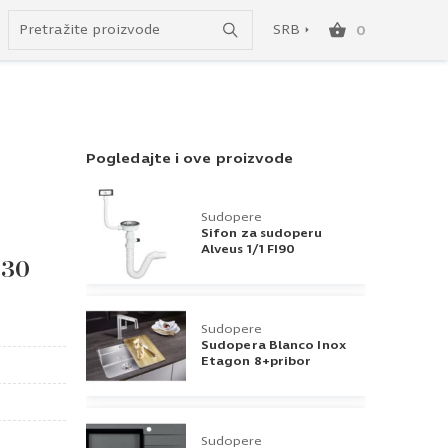
do besplatne dostave!
SRB
0
SRB
ENG
Pogledajte i ove proizvode
Sudopere
Sifon za sudoperu
Alveus 1/1 FI90
 30
Sudopere
Sudopera Blanco Inox
Etagon 8+pribor
Sudopere