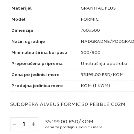
Materijal
GRANITAL PLUS
Model
FORMIC
Dimenzija
760x500
Način ugradnje
NADGRADNE/PODGRA
Minimalna širina korpusa
500/900
Preporučena priprema
Unutrašnja upotreba
Cena po jedinici mere
35.199,00
RSD
/KOM
Prodajna jedinica mere
KOM (1 KOM)
SUDOPERA ALVEUS FORMIC 30 PEBBLE G02M
Količina
35.199,00
RSD
/KOM
cena za prodajnu jedinicu mere