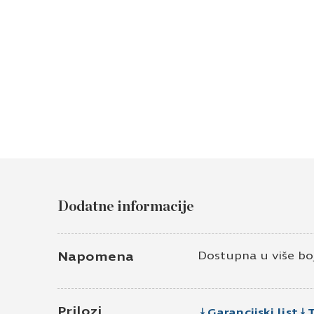
Dodatne informacije
Napomena
Dostupna u više bo
Prilozi
Garancijski list
T