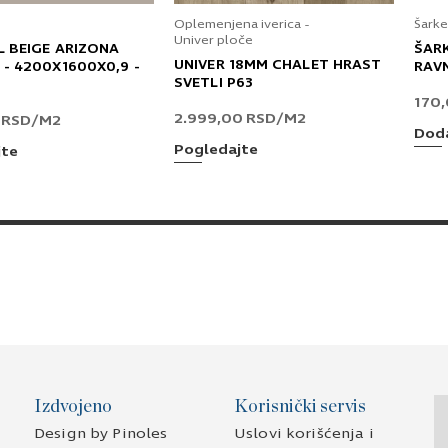
Oplemenjena iverica -
Šarke
Univer ploče
L BEIGE ARIZONA
ŠAR
UNIVER 18MM CHALET HRAST
 - 4200X1600X0,9 -
RAV
SVETLI P63
170
2.999,00
RSD
/M2
0
RSD
/M2
Doda
Pogledajte
jte
Izdvojeno
Korisnički servis
Design by Pinoles
Uslovi korišćenja i