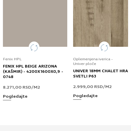
Fenix HPL
Oplemenjena iverica -
Univer ploče
FENIX HPL BEIGE ARIZONA
UNIVER 18MM CHALET HRA
(KAŠMIR) - 4200X1600X0,9 -
SVETLI P63
0748
2.999,00
RSD
/M2
8.271,00
RSD
/M2
Pogledajte
Pogledajte