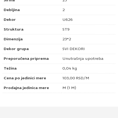
Širina
23
Debljina
2
Dekor
U626
Struktura
ST9
Dimenzija
23*2
Dekor grupa
SVI DEKORI
Preporučena priprema
Unutrašnja upotreba
Težina
0,04 kg
Cena po jedinici mere
103,00
RSD
/M
Prodajna jedinica mere
M (1 M)