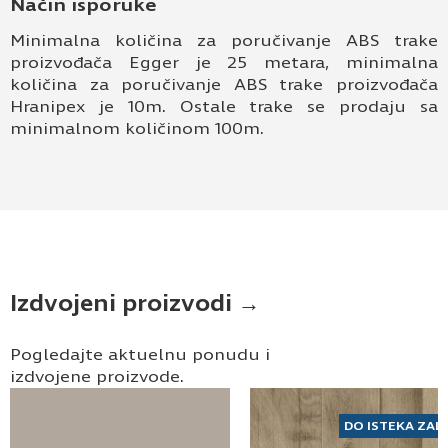
Način isporuke
Minimalna količina za poručivanje ABS trake
proizvođača Egger je 25 metara, minimalna
količina za poručivanje ABS trake proizvođača
Hranipex je 10m. Ostale trake se prodaju sa
minimalnom količinom 100m.
Izdvojeni proizvodi →
Pogledajte aktuelnu ponudu i
izdvojene proizvode.
DO ISTEKA ZAL