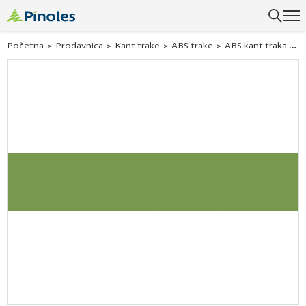
Uspešno ste dodali ovaj proizvod u vašu korpu.
Početna
>
Prodavnica
>
Kant trake
>
ABS trake
>
ABS kant traka kivi zelena u626 23×2