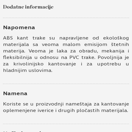
Dodatne informacije
Napomena
ABS kant trake su napravljene od ekološkog
materijala sa veoma malom emisijom štetnih
materija. Veoma je laka za obradu, mekanija i
fleksibilnija u odnosu na PVC trake. Povoljnija je
za krivolinijsko kantovanje i za upotrebu u
hladnijim uslovima.
Namena
Koriste se u proizvodnji nameštaja za kantovanje
oplemenjene iverice i drugih pločastih materijala.