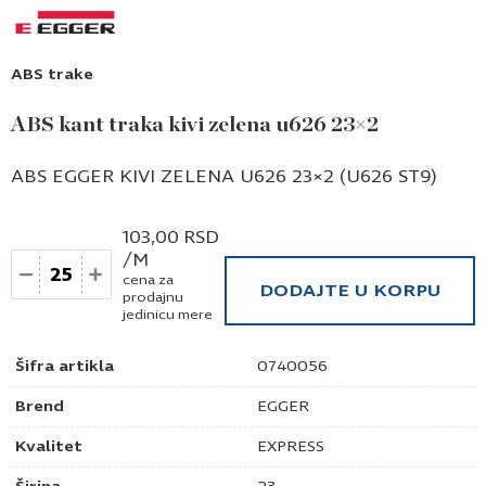
ABS trake
ABS kant traka kivi zelena u626 23×2
ABS EGGER KIVI ZELENA U626 23×2 (U626 ST9)
103,00
RSD
/M
Količina
cena za
DODAJTE U KORPU
prodajnu
jedinicu mere
Šifra artikla
0740056
Brend
EGGER
Kvalitet
EXPRESS