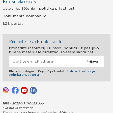
Korisnički servis
Uslovi korišćenja i politika privatnosti
Dokumenta kompanije
B2B portal
Prijavite se za Pinoles vesti
Pronađite inspiraciju u našoj ponudi uz pažljivo
birane materijale direktno u Vašem sandučetu.
Prijava
Klikom na dugme „Prijava“ prihvatate
Uslove korišćenja i
politiku privatnosti
.
1998 - 2026 © PINOLES doo
Sva prava zadržana.
Sve cene su izražene sa uračunatim PDV-om.