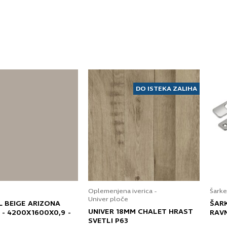
DO ISTEKA ZALIHA
Oplemenjena iverica -
Šarke
Univer ploče
L BEIGE ARIZONA
ŠAR
UNIVER 18MM CHALET HRAST
 - 4200X1600X0,9 -
RAV
SVETLI P63