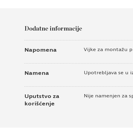
Dodatne informacije
Napomena
Vijke za montažu p
Namena
Upotrebljava se u i
Uputstvo za
Nije namenjen za s
korišćenje