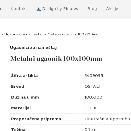
a
Kontakt
Design by Pinoles
Blog
Akcije
>
Ugaonici za nameštaj
>
Metalni ugaonik 100x100mm
Ugaonici za nameštaj
Metalni ugaonik 100x100mm
Šifra artikla
3409095
Brend
OSTALI
Dužina u mm
100X100
Materijal
ČELIK
Preporučena priprema
Unutrašnja upotreba
Težina
0,1 kg