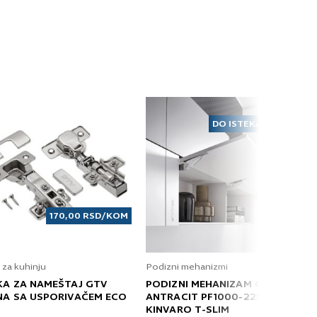
DO ISTEKA ZALIHA
170,00
RSD
/KOM
 za kuhinju
Podizni mehanizmi
KA ZA NAMEŠTAJ GTV
PODIZNI MEHANIZAM GRASS
NA SA USPORIVAČEM ECO
ANTRACIT PF1000-2250 T
KINVARO T-SLIM