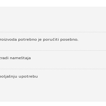
roizvoda potrebno je poručiti posebno.
zradi nameštaja
poljašnju upotrebu