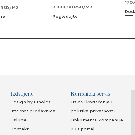
170
2.999,00
RSD
/M2
0
RSD
/M2
Doda
Pogledajte
jte
Izdvojeno
Korisnički servis
Design by Pinoles
Uslovi korišćenja i
Internet prodavnica
politika privatnosti
Usluge
Dokumenta kompanije
Kontakt
B2B portal