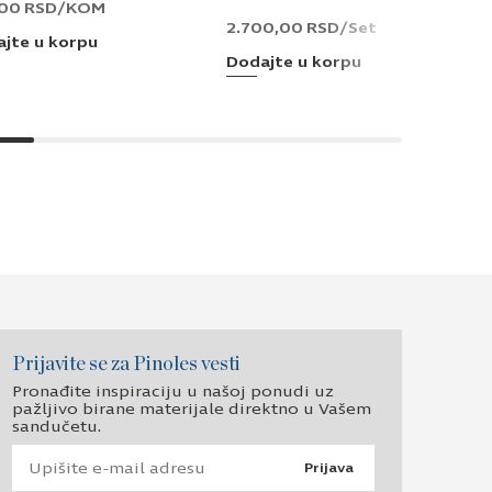
,00
RSD
/KOM
2.700,00
RSD
/Set
jte u korpu
Dodajte u korpu
Prijavite se za Pinoles vesti
Pronađite inspiraciju u našoj ponudi uz
pažljivo birane materijale direktno u Vašem
sandučetu.
Prijava