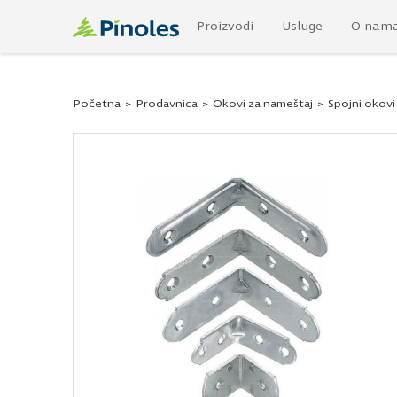
Proizvodi
Usluge
O nam
Početna
>
Prodavnica
>
Okovi za nameštaj
>
Spojni okovi