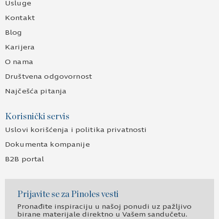
Usluge
Kontakt
Blog
Karijera
O nama
Društvena odgovornost
Najčešća pitanja
Korisnički servis
Uslovi korišćenja i politika privatnosti
Dokumenta kompanije
B2B portal
Prijavite se za Pinoles vesti
Pronađite inspiraciju u našoj ponudi uz pažljivo
birane materijale direktno u Vašem sandučetu.