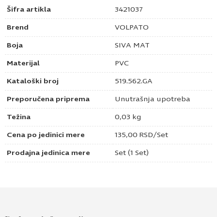
Šifra artikla
3421037
Brend
VOLPATO
Boja
SIVA MAT
Materijal
PVC
Kataloški broj
519.562.GA
Preporučena priprema
Unutrašnja upotreba
Težina
0,03 kg
Cena po jedinici mere
135,00
RSD
/Set
Prodajna jedinica mere
Set (1 Set)