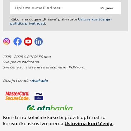
Prijava
Klikom na dugme „Prijava“ prihvatate
Uslove korišćenja i
politiku privatnosti
.
1998 - 2026 © PINOLES doo
Sva prava zadržana.
Sve cene su izražene sa uračunatim PDV-om.
Dizajn i izrada:
Avokado
Koristimo kolačiće kako bi pružili optimalno
korisničko iskustvo prema
Uslovima korišćenja
.