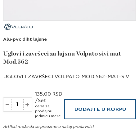
Alu-pvc diht lajsne
Uglovi i završeci za lajsnu Volpato sivi mat
Mod.562
UGLOVI I ZAVRŠECI VOLPATO MOD.562-MAT-SIVI
135,00
RSD
/Set
Količina
cena za
DODAJTE U KORPU
prodajnu
jedinicu mere
Artikal može da se preuzme u našoj prodavnici