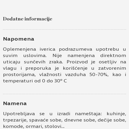
Pošaljite upit za Univer 18mm alpaca K682 PD
Ime i prezime
Dodatne informacije
Kontakt e-pošta
Napomena
Kontakt telefon
Oplemenjena iverica podrazumeva upotrebu u
suvim uslovima. Nije namenjena direktnom
uticaju sunčevih zraka. Proizvod je osetljiv na
vlagu i preporuka je korišćenje u zatvorenim
prostorijama, vlažnosti vazduha 50-70%, kao i
temperaturi od 0 do 30º C
Namena
Prihvatam
Uslove korišćenja i Politiku
privatnosti
*
Upotrebljava se u izradi nameštaja: kuhinje,
trpezarije, spavaće sobe, dnevne sobe, dečije sobe,
Prijavljujem se za vesti i obaveštenja putem
elektronske pošte.
komode, ormari, stolovi…