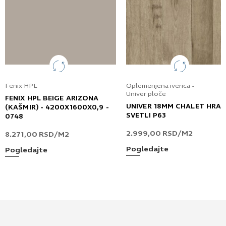
Fenix HPL
Oplemenjena iverica -
Univer ploče
FENIX HPL BEIGE ARIZONA
UNIVER 18MM CHALET HRA
(KAŠMIR) - 4200X1600X0,9 -
SVETLI P63
0748
2.999,00
RSD
/M2
8.271,00
RSD
/M2
Pogledajte
Pogledajte