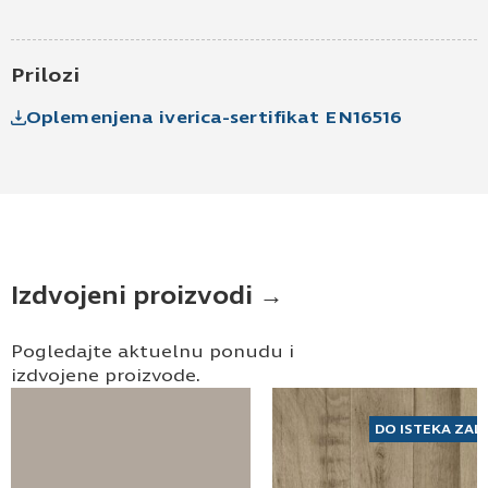
Pošaljite UPIT
Prilozi
Oplemenjena iverica-sertifikat EN16516
Izdvojeni proizvodi →
Pogledajte aktuelnu ponudu i
izdvojene proizvode.
DO ISTEKA ZAL