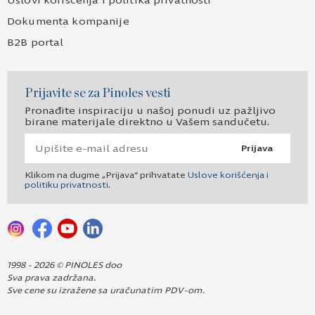
Uslovi korišćenja i politika privatnosti
Dokumenta kompanije
B2B portal
Prijavite se za Pinoles vesti
Pronađite inspiraciju u našoj ponudi uz pažljivo
birane materijale direktno u Vašem sandučetu.
Prijava
Klikom na dugme „Prijava“ prihvatate
Uslove korišćenja i
politiku privatnosti
.
1998 - 2026 © PINOLES doo
Sva prava zadržana.
Sve cene su izražene sa uračunatim PDV-om.