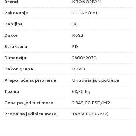
Brend
KRONOSPAN
Pakovanje
27 TAB/PAL
Debljina
18
Dekor
K682
Struktura
PD
Dimenzija
2800*2070
Dekor grupa
DRVO
Preporučena priprema
Unutrašnja upotreba
Težina
68,86 kg
Cena po jedinici mere
2.849,00
RSD
/M2
Prodajna jedinica mere
Tabla (5.796 M2)