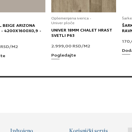
Oplemenjena iverica -
Šarke
Univer ploče
L BEIGE ARIZONA
ŠAR
UNIVER 18MM CHALET HRAST
 - 4200X1600X0,9 -
RAV
SVETLI P63
170
2.999,00
RSD
/M2
0
RSD
/M2
Doda
Pogledajte
jte
Izdvojeno
Korisnički servis