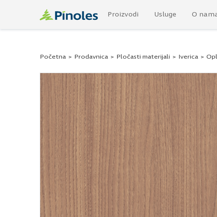
Proizvodi
Usluge
O nam
Početna
>
Prodavnica
>
Pločasti materijali
>
Iverica
>
Opl