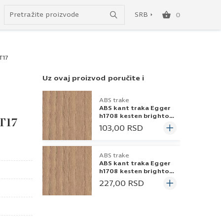
Uspešno ste dodali ovaj proizvod u vašu korpu.
do besplatne dostave!
SRB
0
SRB
T17
ENG
Uz ovaj proizvod poručite i
ABS trake
ABS kant traka Egger
h1708 kesten brighton
ST17
23x0,8
103,00
RSD
ABS trake
ABS kant traka Egger
h1708 kesten brighton
43x0,8
227,00
RSD