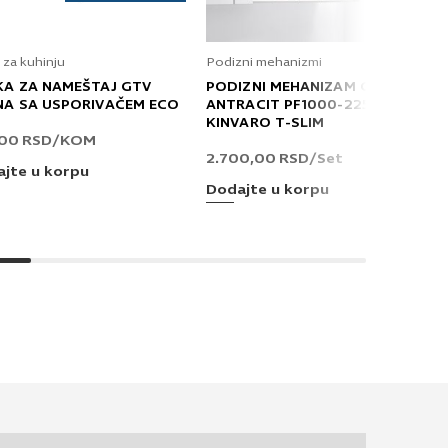
 za kuhinju
Podizni mehanizmi
KA ZA NAMEŠTAJ GTV
PODIZNI MEHANIZAM GRASS
NA SA USPORIVAČEM ECO
ANTRACIT PF1000-2250 T
KINVARO T-SLIM
,00
RSD
/KOM
2.700,00
RSD
/Set
jte u korpu
Dodajte u korpu