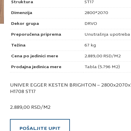
Struktura
ST17
Dimenzija
2800*2070
Dekor grupa
DRVO
Preporučena priprema
Unutrašnja upotreba
Težina
67 kg
Cena po jedinici mere
2.889,00
RSD
/M2
Prodajna jedinica mere
Tabla (5.796 M2)
UNIVER EGGER KESTEN BRIGHTON – 2800x2070x1
H1708 ST17
2.889,00
RSD
/M2
POŠALJITE UPIT