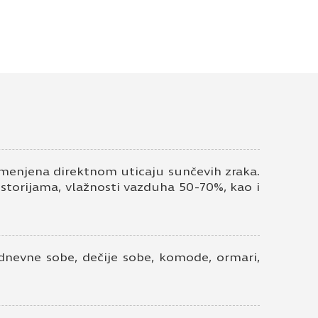
 brighton H1708 ST17
ontakt telefon
enjena direktnom uticaju sunčevih zraka.
ostorijama, vlažnosti vazduha 50-70%, kao i
 dnevne sobe, dečije sobe, komode, ormari,
ivatnosti
*
em elektronske pošte.