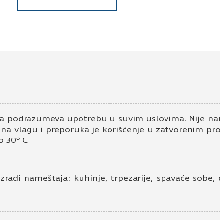
Pošaljite upit za Univer 18mm kesten
Ime i prezime
Kontakt e-pošta
K
a podrazumeva upotrebu u suvim uslovima. Nije nam
v na vlagu i preporuka je korišćenje u zatvorenim pr
o 30º C
izradi nameštaja: kuhinje, trpezarije, spavaće sobe,
Prihvatam
Uslove korišćenja i Politiku pr
Prijavljujem se za vesti i obaveštenja put
Pošaljite UPIT