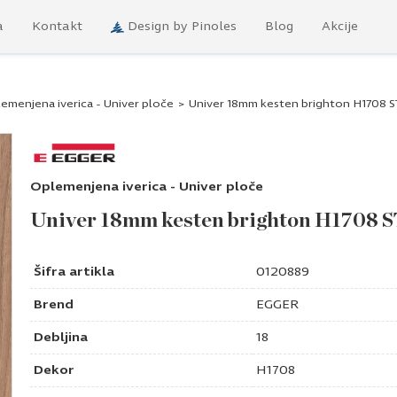
a
Kontakt
Design by Pinoles
Blog
Akcije
emenjena iverica - Univer ploče
>
Univer 18mm kesten brighton H1708 S
Oplemenjena iverica - Univer ploče
Univer 18mm kesten brighton H1708 
Šifra artikla
0120889
Brend
EGGER
Debljina
18
Dekor
H1708