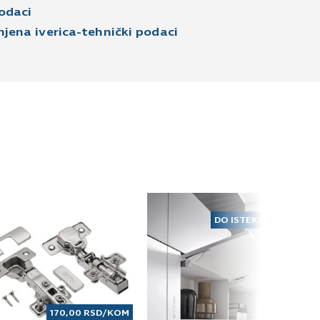
odaci
ena iverica-tehnički podaci
DO ISTEKA ZALIHA
170,00
RSD
/KOM