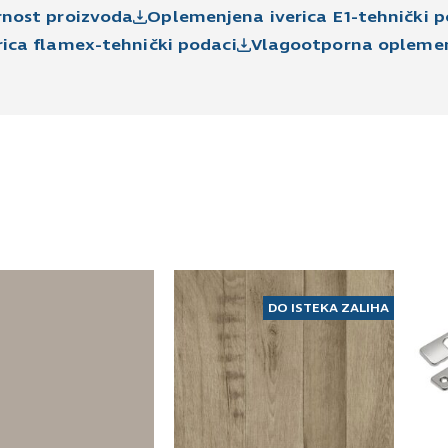
rnost proizvoda
Oplemenjena iverica E1-tehnički p
ica flamex-tehnički podaci
Vlagootporna oplemenj
DO ISTEKA ZALIHA