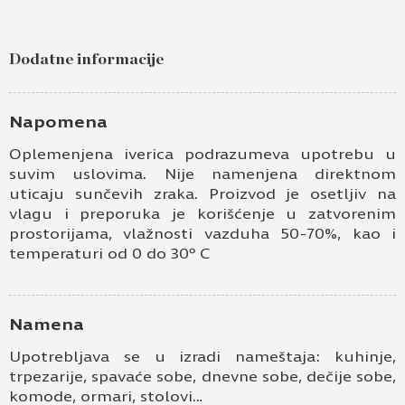
Pošaljite upit za Univer 18mm straw
primavera oak K695 PV
Dodatne informacije
Ime i prezime
Kontakt e-pošta
Napomena
Oplemenjena iverica podrazumeva upotrebu u
Kontakt telefon
suvim uslovima. Nije namenjena direktnom
uticaju sunčevih zraka. Proizvod je osetljiv na
vlagu i preporuka je korišćenje u zatvorenim
prostorijama, vlažnosti vazduha 50-70%, kao i
temperaturi od 0 do 30º C
Namena
Prihvatam
Uslove korišćenja i Politiku
Upotrebljava se u izradi nameštaja: kuhinje,
privatnosti
*
trpezarije, spavaće sobe, dnevne sobe, dečije sobe,
komode, ormari, stolovi…
Prijavljujem se za vesti i obaveštenja putem