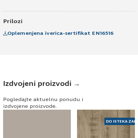
elektronske pošte.
Pošaljite UPIT
Prilozi
Oplemenjena iverica-sertifikat EN16516
Izdvojeni proizvodi →
Pogledajte aktuelnu ponudu i
izdvojene proizvode.
DO ISTEKA ZAL