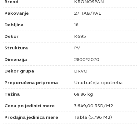
Brend
KRONOSPAN
Pakovanje
27 TAB/PAL
Debljina
18
Dekor
K695
Struktura
PV
Dimenzija
2800*2070
Dekor grupa
DRVO
Preporučena priprema
Unutrašnja upotreba
Težina
68,86 kg
Cena po jedinici mere
3.649,00
RSD
/M2
Prodajna jedinica mere
Tabla (5.796 M2)