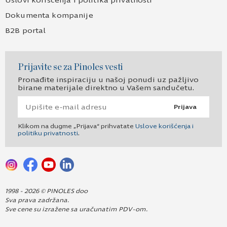
Uslovi korišćenja i politika privatnosti
Dokumenta kompanije
B2B portal
Prijavite se za Pinoles vesti
Pronađite inspiraciju u našoj ponudi uz pažljivo
birane materijale direktno u Vašem sandučetu.
Prijava
Klikom na dugme „Prijava“ prihvatate
Uslove korišćenja i
politiku privatnosti
.
1998 - 2026 © PINOLES doo
Sva prava zadržana.
Sve cene su izražene sa uračunatim PDV-om.