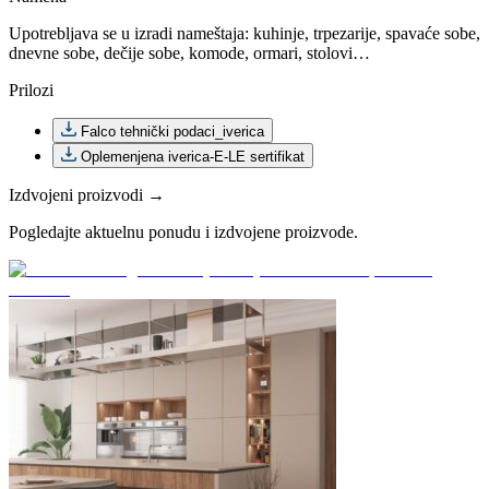
Upotrebljava se u izradi nameštaja: kuhinje, trpezarije, spavaće sobe,
dnevne sobe, dečije sobe, komode, ormari, stolovi…
Prilozi
Falco tehnički podaci_iverica
Oplemenjena iverica-E-LE sertifikat
Izdvojeni proizvodi →
Pogledajte aktuelnu ponudu i izdvojene proizvode.