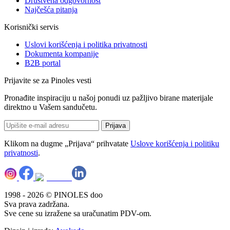
Društvena odgovornost
Najčešća pitanja
Korisnički servis
Uslovi korišćenja i politika privatnosti
Dokumenta kompanije
B2B portal
Prijavite se za Pinoles vesti
Pronađite inspiraciju u našoj ponudi uz pažljivo birane materijale
direktno u Vašem sandučetu.
Prijava
Klikom na dugme „Prijava“ prihvatate
Uslove korišćenja i politiku
privatnosti
.
1998 - 2026 © PINOLES doo
Sva prava zadržana.
Sve cene su izražene sa uračunatim PDV-om.