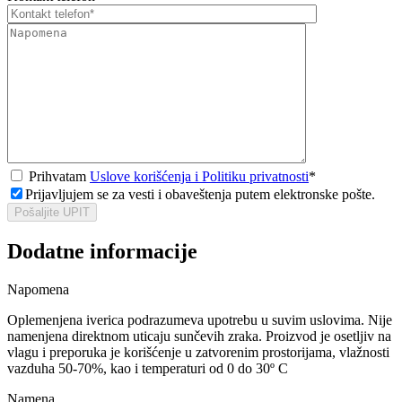
Prihvatam
Uslove korišćenja i Politiku privatnosti
*
Prijavljujem se za vesti i obaveštenja putem elektronske pošte.
Pošaljite UPIT
Dodatne informacije
Napomena
Oplemenjena iverica podrazumeva upotrebu u suvim uslovima. Nije
namenjena direktnom uticaju sunčevih zraka. Proizvod je osetljiv na
vlagu i preporuka je korišćenje u zatvorenim prostorijama, vlažnosti
vazduha 50-70%, kao i temperaturi od 0 do 30º C
Namena