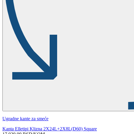
Ugradne kante za smeće
Kanta Elletipi Klizna 2X24L+2X8L(D60) Square