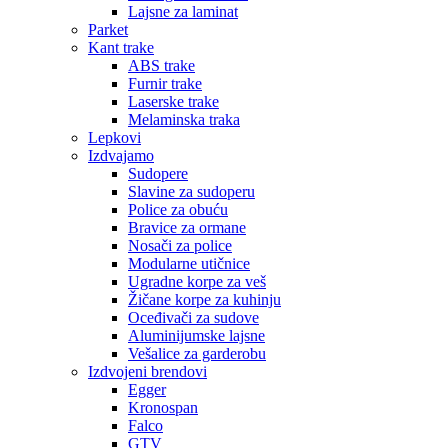
Lajsne za laminat
Parket
Kant trake
ABS trake
Furnir trake
Laserske trake
Melaminska traka
Lepkovi
Izdvajamo
Sudopere
Slavine za sudoperu
Police za obuću
Bravice za ormane
Nosači za police
Modularne utičnice
Ugradne korpe za veš
Žičane korpe za kuhinju
Oceđivači za sudove
Aluminijumske lajsne
Vešalice za garderobu
Izdvojeni brendovi
Egger
Kronospan
Falco
GTV