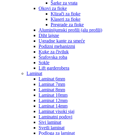
Šarke za vrata
Okovi za fioke
Klizači za fioke
Klaseri za fioke
Pregrade za fioke
Aluminijumski profili (alu profili)
Diht lajsne
Ugradne kante za smeće
Podizni mehanizmi
Kuke za čiviluk
Šrafovska roba
Sokle
Lift garderobera
Laminat
Laminat 6mm
Laminat 7mm
Laminat 8mm
Laminat 10mm
Laminat 12mm
Laminat 14mm
Laminat visoki sjaj
Laminatni podovi
Sivi laminat
Svetli laminat
Podloga za laminat