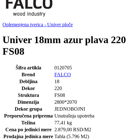
Oplemenjena iverica - Univer ploče
Univer 18mm azur plava 220
FS08
Šifra artikla
0120705
Brend
FALCO
Debljina
18
Dekor
220
Struktura
FS08
Dimenzija
2800*2070
Dekor grupa
JEDNOBOJNI
Preporučena priprema
Unutrašnja upotreba
Težina
77,41 kg
Cena po jedinici mere
2.879,00
RSD
/M2
Prodajna jedinica mere
Tabla (5.796 M2)