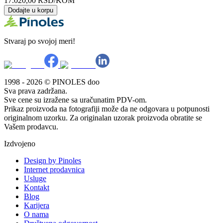
17.020,00
RSD
/KOM
Dodajte u korpu
Stvaraj po svojoj meri!
1998 - 2026 © PINOLES doo
Sva prava zadržana.
Sve cene su izražene sa uračunatim PDV-om.
Prikaz proizvoda na fotografiji može da ne odgovara u potpunosti
originalnom uzorku. Za originalan uzorak proizvoda obratite se
Vašem prodavcu.
Izdvojeno
Design by Pinoles
Internet prodavnica
Usluge
Kontakt
Blog
Karijera
O nama