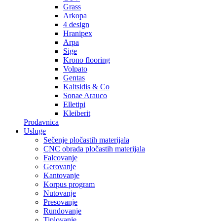
Grass
Arkopa
4 design
Hranipex
Arpa
Sige
Krono flooring
Volpato
Gentas
Kaltsidis & Co
Sonae Arauco
Elletipi
Kleiberit
Prodavnica
Usluge
Sečenje pločastih materijala
CNC obrada pločastih materijala
Falcovanje
Gerovanje
Kantovanje
Korpus program
Nutovanje
Presovanje
Rundovanje
Tiplovanje