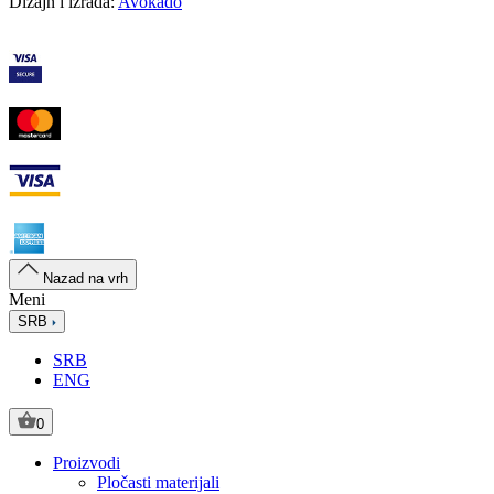
Dizajn i izrada:
Avokado
Nazad na vrh
Meni
SRB
SRB
ENG
0
Proizvodi
Pločasti materijali