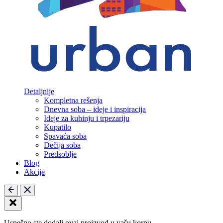
Detaljnije
Kompletna rešenja
Dnevna soba – ideje i inspiracija
Ideje za kuhinju i trpezariju
Kupatilo
Spavaća soba
Dečija soba
Predsoblje
Blog
Akcije
Uspešno ste dodali ovaj proizvod u vašu korpu.