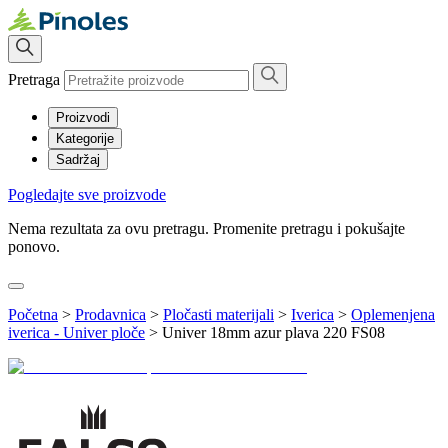
Pretraga
Proizvodi
Kategorije
Sadržaj
Pogledajte sve proizvode
Nema rezultata za ovu pretragu. Promenite pretragu i pokušajte
ponovo.
Početna
>
Prodavnica
>
Pločasti materijali
>
Iverica
>
Oplemenjena
iverica - Univer ploče
>
Univer 18mm azur plava 220 FS08