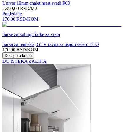
Univer 18mm chalet hrast svetli P63
2.999,00
RSD
/M2
Pogledajte
170,00
RSD
/KOM
Šarke za kuhinju
Šarke za vrata
Šarka za nameštaj GTV ravna sa usporivačem ECO
170,00
RSD
/KOM
Dodajte u korpu
DO ISTEKA ZALIHA