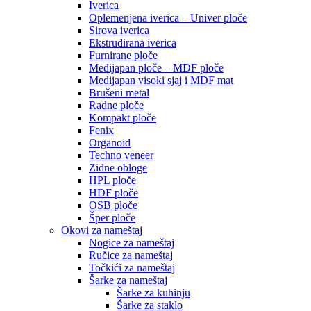
Iverica
Oplemenjena iverica – Univer ploče
Sirova iverica
Ekstrudirana iverica
Furnirane ploče
Medijapan ploče – MDF ploče
Medijapan visoki sjaj i MDF mat
Brušeni metal
Radne ploče
Kompakt ploče
Fenix
Organoid
Techno veneer
Zidne obloge
HPL ploče
HDF ploče
OSB ploče
Šper ploče
Okovi za nameštaj
Nogice za nameštaj
Ručice za nameštaj
Točkići za nameštaj
Šarke za nameštaj
Šarke za kuhinju
Šarke za staklo