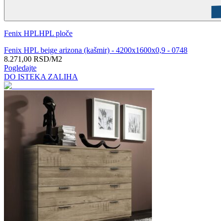
Fenix HPL
HPL ploče
Fenix HPL beige arizona (kašmir) - 4200x1600x0,9 - 0748
8.271,00
RSD
/M2
Pogledajte
DO ISTEKA ZALIHA