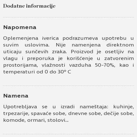
Dodatne informacije
Ime i prezime
Kontakt e-pošta
Napomena
Oplemenjena iverica podrazumeva upotrebu u
Kontakt telefon
suvim uslovima. Nije namenjena direktnom
uticaju sunčevih zraka. Proizvod je osetljiv na
vlagu i preporuka je korišćenje u zatvorenim
prostorijama, vlažnosti vazduha 50-70%, kao i
temperaturi od 0 do 30º C
Namena
Prihvatam
Uslove korišćenja i Politiku
Upotrebljava se u izradi nameštaja: kuhinje,
privatnosti
*
trpezarije, spavaće sobe, dnevne sobe, dečije sobe,
komode, ormari, stolovi…
Prijavljujem se za vesti i obaveštenja putem
elektronske pošte.
Pošaljite UPIT