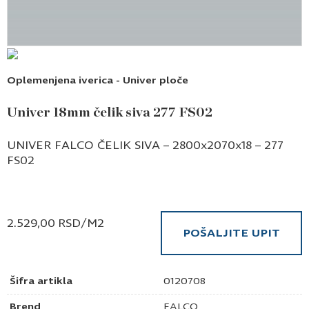
Oplemenjena iverica - Univer ploče
Univer 18mm čelik siva 277 FS02
UNIVER FALCO ČELIK SIVA – 2800x2070x18 – 277
FS02
2.529,00
RSD
/M2
POŠALJITE UPIT
Šifra artikla
0120708
Brend
FALCO