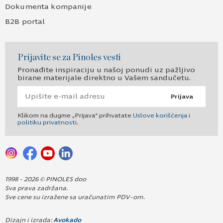
Dokumenta kompanije
B2B portal
Prijavite se za Pinoles vesti
Pronađite inspiraciju u našoj ponudi uz pažljivo
birane materijale direktno u Vašem sandučetu.
Prijava
Klikom na dugme „Prijava“ prihvatate
Uslove korišćenja i
politiku privatnosti
.
1998 - 2026 © PINOLES doo
Sva prava zadržana.
Sve cene su izražene sa uračunatim PDV-om.
Dizajn i izrada:
Avokado