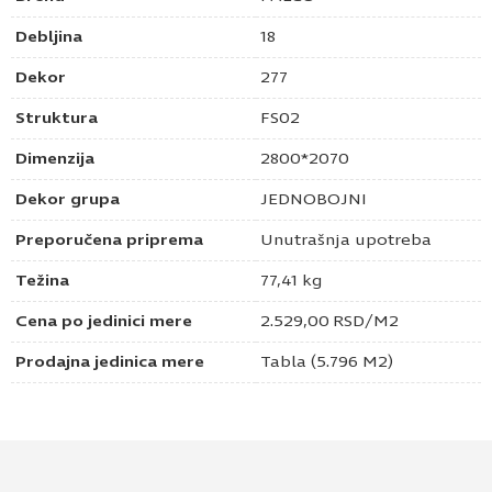
Debljina
18
Dekor
277
Struktura
FS02
Dimenzija
2800*2070
Dekor grupa
JEDNOBOJNI
Preporučena priprema
Unutrašnja upotreba
Težina
77,41 kg
Cena po jedinici mere
2.529,00
RSD
/M2
Prodajna jedinica mere
Tabla (5.796 M2)
Pošaljite upit za Univer 18mm čelik siva 277
FS02