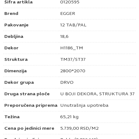
Šifra artikla
0120595
Brend
EGGER
Pakovanje
12 TAB/PAL
Debljina
18,6
Dekor
H1186_TM
Struktura
TM37/ST37
Dimenzija
2800*2070
Dekor grupa
DRVO
Druga strana ploče
U BOJI DEKORA, STRUKTURA 37
Preporučena priprema
Unutrašnja upotreba
Težina
65,21 kg
Cena po jedinici mere
5.739,00
RSD
/M2