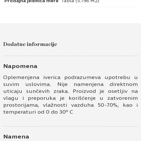
Prodajna jedinica mere
Tabla (5.796 M2)
Pošaljite upit za Univer 18,6mm ps feelwood
hrast garonne braon H1186 TM37/ST37
Dodatne informacije
Ime i prezime
Kontakt e-pošta
Napomena
Oplemenjena iverica podrazumeva upotrebu u
Kontakt telefon
suvim uslovima. Nije namenjena direktnom
uticaju sunčevih zraka. Proizvod je osetljiv na
vlagu i preporuka je korišćenje u zatvorenim
prostorijama, vlažnosti vazduha 50-70%, kao i
temperaturi od 0 do 30º C
Namena