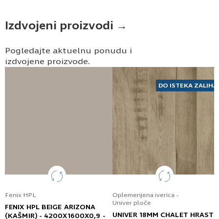
Izdvojeni proizvodi →
Pogledajte aktuelnu ponudu i
izdvojene proizvode.
DO ISTEKA ZALIHA
Fenix HPL
Oplemenjena iverica -
Univer ploče
FENIX HPL BEIGE ARIZONA
UNIVER 18MM CHALET HRAST
(KAŠMIR) - 4200X1600X0,9 -