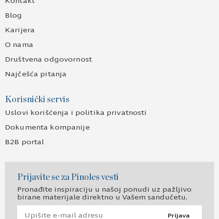
Kontakt
Blog
Karijera
O nama
Društvena odgovornost
Najčešća pitanja
Korisnički servis
Uslovi korišćenja i politika privatnosti
Dokumenta kompanije
B2B portal
Prijavite se za Pinoles vesti
Pronađite inspiraciju u našoj ponudi uz pažljivo
birane materijale direktno u Vašem sandučetu.
Prijava