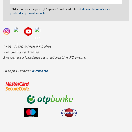
Klikom na dugme „Prijava“ prihvatate
Uslove korišćenja i
politiku privatnosti
.
1998 - 2026 © PINOLES doo
Sva prava zadržana.
Sve cene su izražene sa uračunatim PDV-om.
Dizajn i izrada:
Avokado