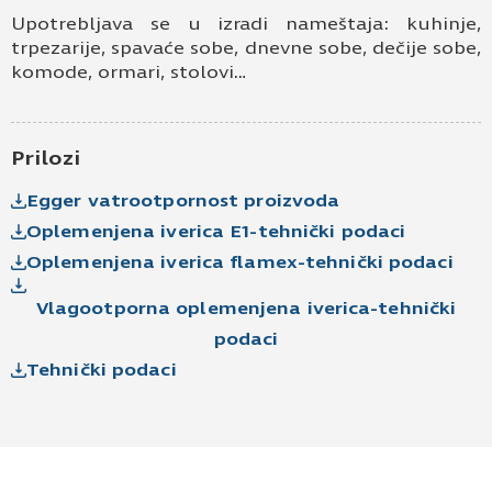
Prihvatam
Uslove korišćenja i Politiku
Upotrebljava se u izradi nameštaja: kuhinje,
privatnosti
*
trpezarije, spavaće sobe, dnevne sobe, dečije sobe,
komode, ormari, stolovi…
Prijavljujem se za vesti i obaveštenja putem
elektronske pošte.
Pošaljite UPIT
Prilozi
Egger vatrootpornost proizvoda
Oplemenjena iverica E1-tehnički podaci
Oplemenjena iverica flamex-tehnički podaci
Vlagootporna oplemenjena iverica-tehnički
podaci
Tehnički podaci