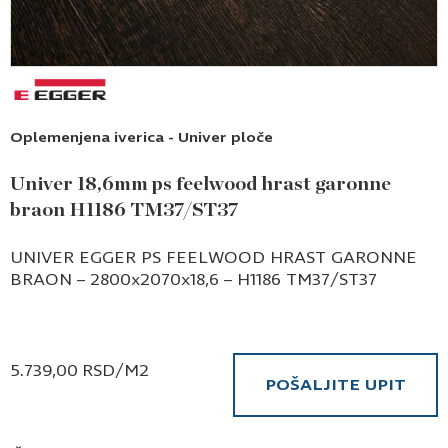
Oplemenjena iverica - Univer ploče
Univer 18,6mm ps feelwood hrast garonne
braon H1186 TM37/ST37
UNIVER EGGER PS FEELWOOD HRAST GARONNE
BRAON – 2800x2070x18,6 – H1186 TM37/ST37
5.739,00
RSD
/M2
POŠALJITE UPIT