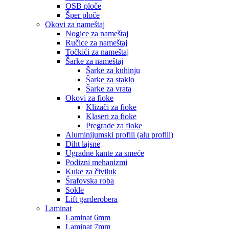
OSB ploče
Šper ploče
Okovi za nameštaj
Nogice za nameštaj
Ručice za nameštaj
Točkići za nameštaj
Šarke za nameštaj
Šarke za kuhinju
Šarke za staklo
Šarke za vrata
Okovi za fioke
Klizači za fioke
Klaseri za fioke
Pregrade za fioke
Aluminijumski profili (alu profili)
Diht lajsne
Ugradne kante za smeće
Podizni mehanizmi
Kuke za čiviluk
Šrafovska roba
Sokle
Lift garderobera
Laminat
Laminat 6mm
Laminat 7mm