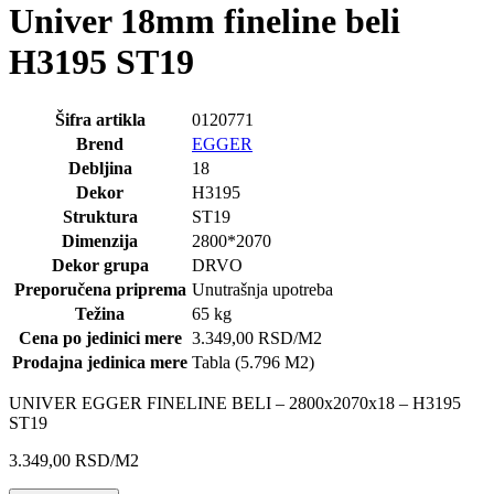
Univer 18mm fineline beli
H3195 ST19
Šifra artikla
0120771
Brend
EGGER
Debljina
18
Dekor
H3195
Struktura
ST19
Dimenzija
2800*2070
Dekor grupa
DRVO
Preporučena priprema
Unutrašnja upotreba
Težina
65 kg
Cena po jedinici mere
3.349,00
RSD
/M2
Prodajna jedinica mere
Tabla (5.796 M2)
UNIVER EGGER FINELINE BELI – 2800x2070x18 – H3195
ST19
3.349,00
RSD
/M2