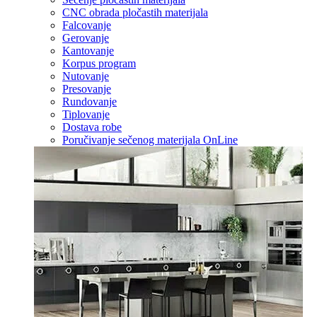
CNC obrada pločastih materijala
Falcovanje
Gerovanje
Kantovanje
Korpus program
Nutovanje
Presovanje
Rundovanje
Tiplovanje
Dostava robe
Poručivanje sečenog materijala OnLine