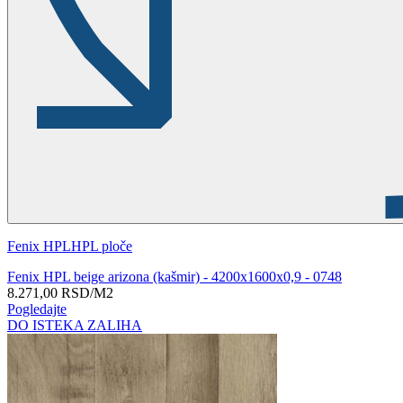
Fenix HPL
HPL ploče
Fenix HPL beige arizona (kašmir) - 4200x1600x0,9 - 0748
8.271,00
RSD
/M2
Pogledajte
DO ISTEKA ZALIHA