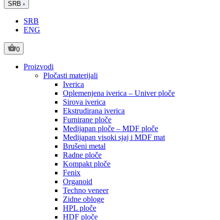
SRB
SRB
ENG
0
Proizvodi
Pločasti materijali
Iverica
Oplemenjena iverica – Univer ploče
Sirova iverica
Ekstrudirana iverica
Furnirane ploče
Medijapan ploče – MDF ploče
Medijapan visoki sjaj i MDF mat
Brušeni metal
Radne ploče
Kompakt ploče
Fenix
Organoid
Techno veneer
Zidne obloge
HPL ploče
HDF ploče