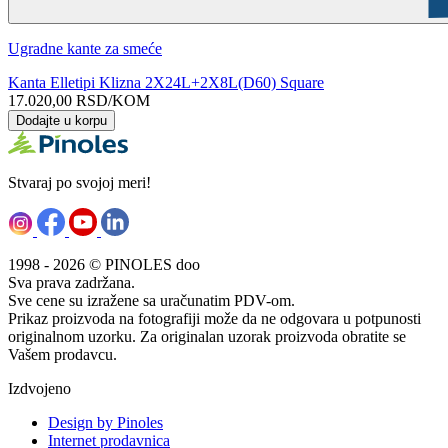
Ugradne kante za smeće
Kanta Elletipi Klizna 2X24L+2X8L(D60) Square
17.020,00
RSD
/KOM
Dodajte u korpu
Stvaraj po svojoj meri!
1998 - 2026 © PINOLES doo
Sva prava zadržana.
Sve cene su izražene sa uračunatim PDV-om.
Prikaz proizvoda na fotografiji može da ne odgovara u potpunosti
originalnom uzorku. Za originalan uzorak proizvoda obratite se
Vašem prodavcu.
Izdvojeno
Design by Pinoles
Internet prodavnica