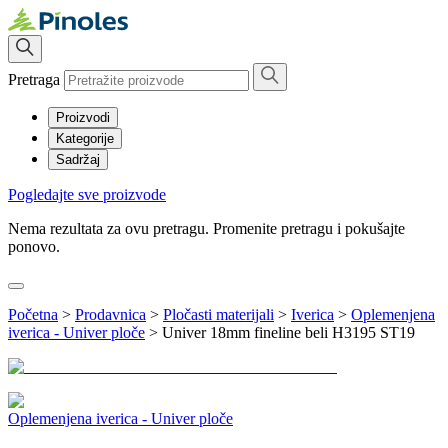
Pretraga
Proizvodi
Kategorije
Sadržaj
Pogledajte sve proizvode
Nema rezultata za ovu pretragu. Promenite pretragu i pokušajte
ponovo.
Početna
>
Prodavnica
>
Pločasti materijali
>
Iverica
>
Oplemenjena
iverica - Univer ploče
>
Univer 18mm fineline beli H3195 ST19
Oplemenjena iverica - Univer ploče