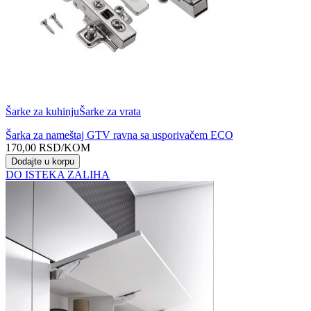
Šarke za kuhinju
Šarke za vrata
Šarka za nameštaj GTV ravna sa usporivačem ECO
170,00
RSD
/KOM
Dodajte u korpu
DO ISTEKA ZALIHA