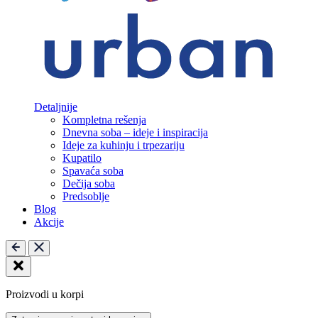
Detaljnije
Kompletna rešenja
Dnevna soba – ideje i inspiracija
Ideje za kuhinju i trpezariju
Kupatilo
Spavaća soba
Dečija soba
Predsoblje
Blog
Akcije
Proizvodi u korpi