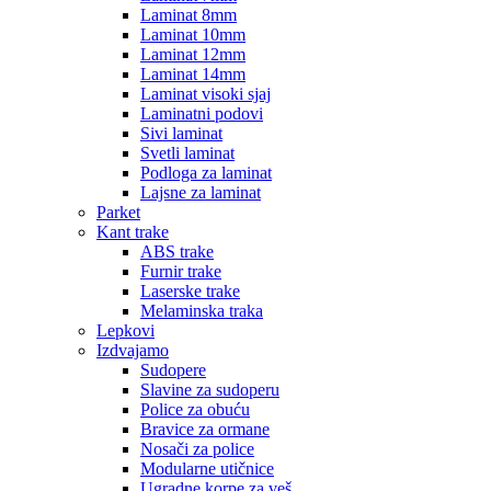
Laminat 8mm
Laminat 10mm
Laminat 12mm
Laminat 14mm
Laminat visoki sjaj
Laminatni podovi
Sivi laminat
Svetli laminat
Podloga za laminat
Lajsne za laminat
Parket
Kant trake
ABS trake
Furnir trake
Laserske trake
Melaminska traka
Lepkovi
Izdvajamo
Sudopere
Slavine za sudoperu
Police za obuću
Bravice za ormane
Nosači za police
Modularne utičnice
Ugradne korpe za veš