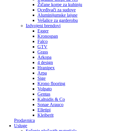
Žičane korpe za kuhinju
Oceđivači za sudove
Aluminijumske lajsne
Vešalice za garderobu
Izdvojeni brendovi
Egger
Kronospan
Falco
GTV
Grass
Arkopa
4 design
Hranipex
Arpa
Sige
Krono flooring
Volpato
Gentas
Kaltsidis & Co
Sonae Arauco
Elletipi
Kleiberit
Prodavnica
Usluge
Sečenje pločastih materijala