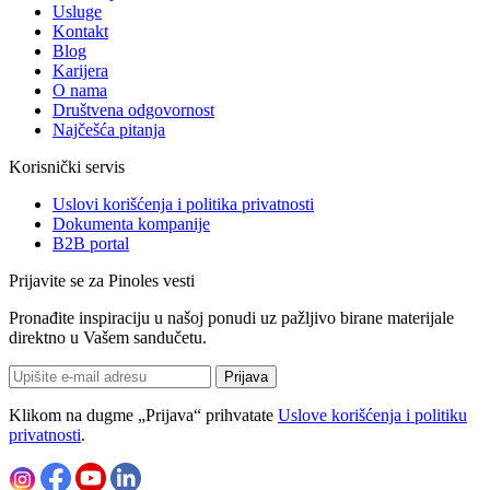
Usluge
Kontakt
Blog
Karijera
O nama
Društvena odgovornost
Najčešća pitanja
Korisnički servis
Uslovi korišćenja i politika privatnosti
Dokumenta kompanije
B2B portal
Prijavite se za Pinoles vesti
Pronađite inspiraciju u našoj ponudi uz pažljivo birane materijale
direktno u Vašem sandučetu.
Prijava
Klikom na dugme „Prijava“ prihvatate
Uslove korišćenja i politiku
privatnosti
.