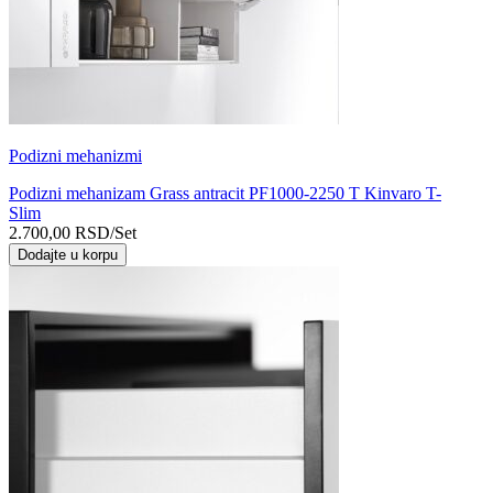
Podizni mehanizmi
Podizni mehanizam Grass antracit PF1000-2250 T Kinvaro T-
Slim
2.700,00
RSD
/Set
Dodajte u korpu