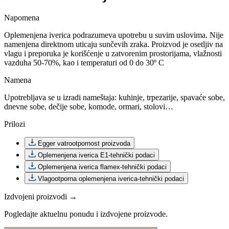
Napomena
Oplemenjena iverica podrazumeva upotrebu u suvim uslovima. Nije
namenjena direktnom uticaju sunčevih zraka. Proizvod je osetljiv na
vlagu i preporuka je korišćenje u zatvorenim prostorijama, vlažnosti
vazduha 50-70%, kao i temperaturi od 0 do 30º C
Namena
Upotrebljava se u izradi nameštaja: kuhinje, trpezarije, spavaće sobe,
dnevne sobe, dečije sobe, komode, ormari, stolovi…
Prilozi
Egger vatrootpornost proizvoda
Oplemenjena iverica E1-tehnički podaci
Oplemenjena iverica flamex-tehnički podaci
Vlagootporna oplemenjena iverica-tehnički podaci
Izdvojeni proizvodi →
Pogledajte aktuelnu ponudu i izdvojene proizvode.