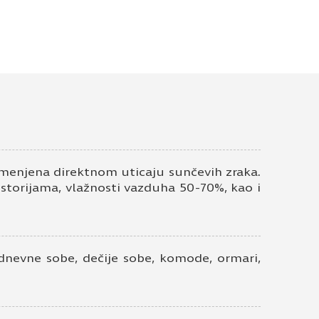
orenzo bež H3146 ST19
ontakt telefon
enjena direktnom uticaju sunčevih zraka.
ostorijama, vlažnosti vazduha 50-70%, kao i
 dnevne sobe, dečije sobe, komode, ormari,
ivatnosti
*
em elektronske pošte.