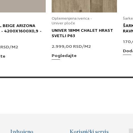
Oplemenjena iverica -
Šarke
Univer ploče
L BEIGE ARIZONA
ŠAR
UNIVER 18MM CHALET HRAST
 - 4200X1600X0,9 -
RAV
SVETLI P63
170
2.999,00
RSD
/M2
0
RSD
/M2
Doda
Pogledajte
jte
Izdvojeno
Korisnički servis