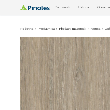
Proizvodi
Usluge
O nam
Početna
>
Prodavnica
>
Pločasti materijali
>
Iverica
>
Opl