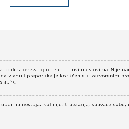
Pošaljite upit za Univer 18mm hrast l
Ime i prezime
Kontakt e-pošta
K
a podrazumeva upotrebu u suvim uslovima. Nije nam
v na vlagu i preporuka je korišćenje u zatvorenim pr
o 30º C
izradi nameštaja: kuhinje, trpezarije, spavaće sobe,
Prihvatam
Uslove korišćenja i Politiku pr
Prijavljujem se za vesti i obaveštenja put
Pošaljite UPIT