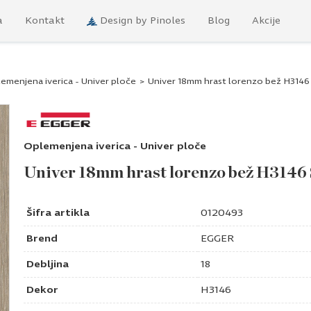
a
Kontakt
Design by Pinoles
Blog
Akcije
emenjena iverica - Univer ploče
>
Univer 18mm hrast lorenzo bež H3146
Oplemenjena iverica - Univer ploče
Univer 18mm hrast lorenzo bež H3146
Šifra artikla
0120493
Brend
EGGER
Debljina
18
Dekor
H3146