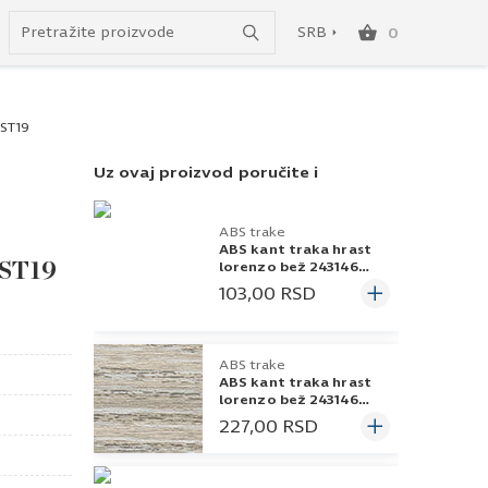
Uspešno ste dodali ovaj proizvod u vašu korpu.
do besplatne dostave!
SRB
0
SRB
 ST19
ENG
Uz ovaj proizvod poručite i
ABS trake
ABS kant traka hrast
 ST19
lorenzo bež 243146
22x2
103,00
RSD
ABS trake
ABS kant traka hrast
lorenzo bež 243146
42x2
227,00
RSD