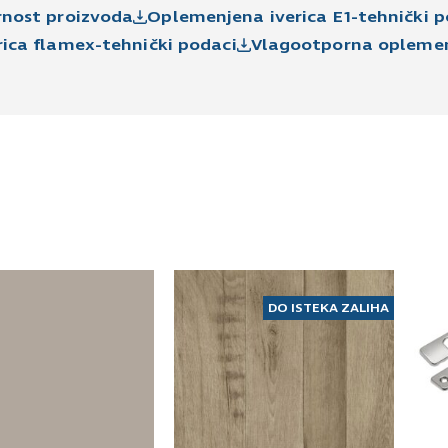
rnost proizvoda
Oplemenjena iverica E1-tehnički p
ica flamex-tehnički podaci
Vlagootporna oplemenj
DO ISTEKA ZALIHA