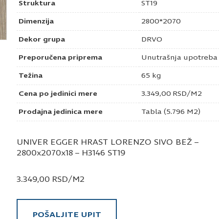
Struktura
ST19
Dimenzija
2800*2070
Dekor grupa
DRVO
Preporučena priprema
Unutrašnja upotreba
Težina
65 kg
Cena po jedinici mere
3.349,00
RSD
/M2
Prodajna jedinica mere
Tabla (5.796 M2)
UNIVER EGGER HRAST LORENZO SIVO BEŽ –
2800x2070x18 – H3146 ST19
3.349,00
RSD
/M2
POŠALJITE UPIT