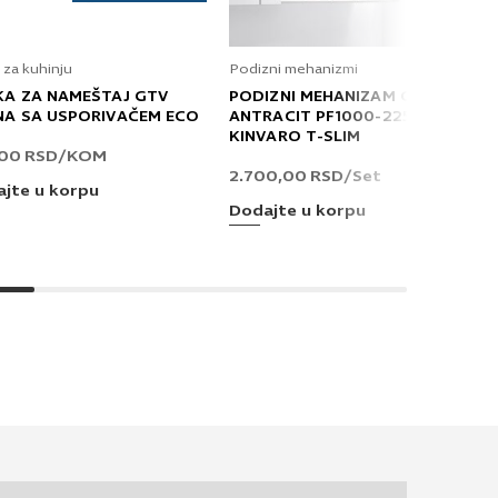
 za kuhinju
Podizni mehanizmi
KA ZA NAMEŠTAJ GTV
PODIZNI MEHANIZAM GRASS
NA SA USPORIVAČEM ECO
ANTRACIT PF1000-2250 T
KINVARO T-SLIM
,00
RSD
/KOM
2.700,00
RSD
/Set
jte u korpu
Dodajte u korpu