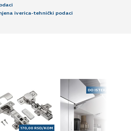
odaci
ena iverica-tehnički podaci
DO ISTEKA ZALIHA
170,00
RSD
/KOM