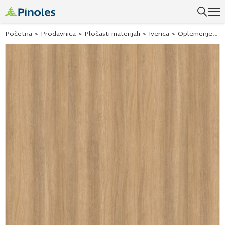
Početna
>
Prodavnica
>
Pločasti materijali
>
Iverica
>
Oplemenjena iverica - Univer ploče