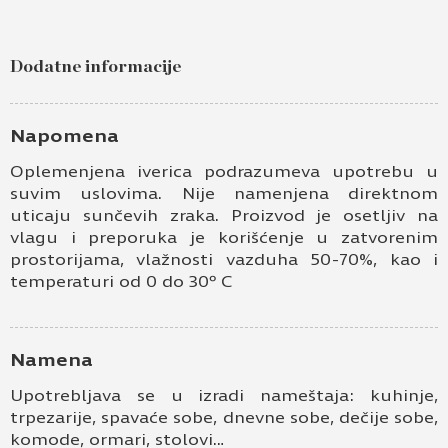
Pošaljite upit za Univer 18mm hrast
sacramento braon H1142 ST36
Dodatne informacije
Ime i prezime
Kontakt e-pošta
Napomena
Oplemenjena iverica podrazumeva upotrebu u
Kontakt telefon
suvim uslovima. Nije namenjena direktnom
uticaju sunčevih zraka. Proizvod je osetljiv na
vlagu i preporuka je korišćenje u zatvorenim
prostorijama, vlažnosti vazduha 50-70%, kao i
temperaturi od 0 do 30º C
Namena
Prihvatam
Uslove korišćenja i Politiku
Upotrebljava se u izradi nameštaja: kuhinje,
privatnosti
*
trpezarije, spavaće sobe, dnevne sobe, dečije sobe,
komode, ormari, stolovi…
Prijavljujem se za vesti i obaveštenja putem