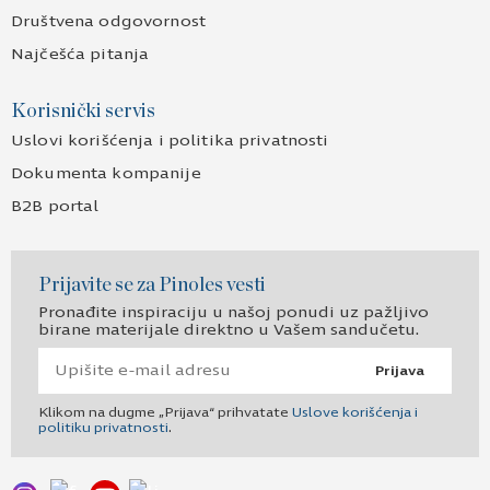
Društvena odgovornost
Najčešća pitanja
Korisnički servis
Uslovi korišćenja i politika privatnosti
Dokumenta kompanije
B2B portal
Prijavite se za Pinoles vesti
Pronađite inspiraciju u našoj ponudi uz pažljivo
birane materijale direktno u Vašem sandučetu.
Prijava
Klikom na dugme „Prijava“ prihvatate
Uslove korišćenja i
politiku privatnosti
.