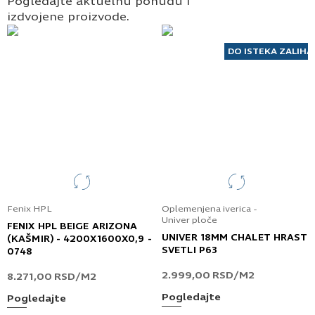
Pogledajte aktuelnu ponudu i
izdvojene proizvode.
DO ISTEKA ZALIHA
Fenix HPL
Oplemenjena iverica -
Univer ploče
FENIX HPL BEIGE ARIZONA
UNIVER 18MM CHALET HRAST
(KAŠMIR) - 4200X1600X0,9 -
SVETLI P63
0748
2.999,00
RSD
/M2
8.271,00
RSD
/M2
Pogledajte
Pogledajte