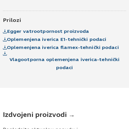
elektronske pošte.
Pošaljite UPIT
Prilozi
Egger vatrootpornost proizvoda
Oplemenjena iverica E1-tehnički podaci
Oplemenjena iverica flamex-tehnički podaci
Vlagootporna oplemenjena iverica-tehnički
podaci
Izdvojeni proizvodi →