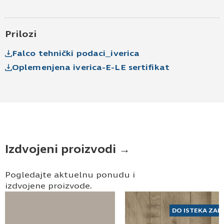
elektronske pošte.
Pošaljite UPIT
Prilozi
Falco tehnički podaci_iverica
Oplemenjena iverica-E-LE sertifikat
Izdvojeni proizvodi →
Pogledajte aktuelnu ponudu i
izdvojene proizvode.
DO ISTEKA ZAL