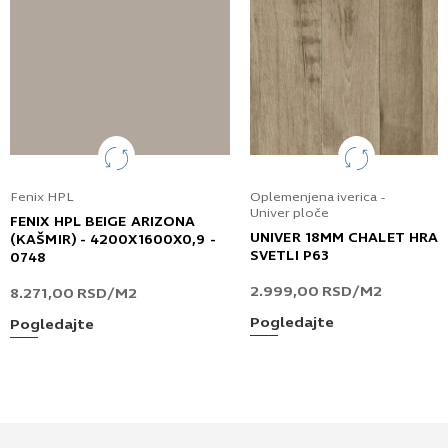
Fenix HPL
Oplemenjena iverica -
Univer ploče
FENIX HPL BEIGE ARIZONA
UNIVER 18MM CHALET HRA
(KAŠMIR) - 4200X1600X0,9 -
SVETLI P63
0748
2.999,00
RSD
/M2
8.271,00
RSD
/M2
Pogledajte
Pogledajte