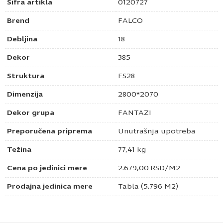
Šifra artikla
0120727
Brend
FALCO
Debljina
18
Dekor
385
Struktura
FS28
Dimenzija
2800*2070
Dekor grupa
FANTAZI
Preporučena priprema
Unutrašnja upotreba
Težina
77,41 kg
Cena po jedinici mere
2.679,00
RSD
/M2
Prodajna jedinica mere
Tabla (5.796 M2)