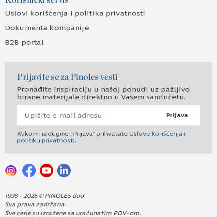
Korisnički servis
Uslovi korišćenja i politika privatnosti
Dokumenta kompanije
B2B portal
Prijavite se za Pinoles vesti
Pronađite inspiraciju u našoj ponudi uz pažljivo
birane materijale direktno u Vašem sandučetu.
Prijava
Klikom na dugme „Prijava“ prihvatate
Uslove korišćenja i
politiku privatnosti
.
1998 - 2026 © PINOLES doo
Sva prava zadržana.
Sve cene su izražene sa uračunatim PDV-om.