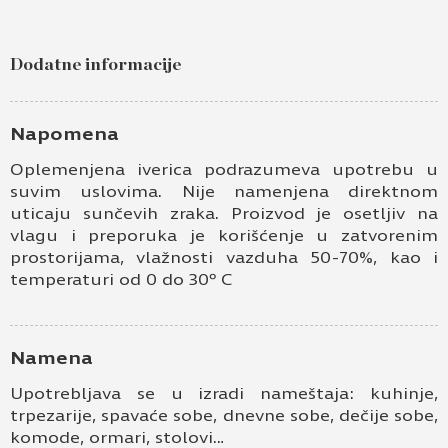
Pošaljite upit za Univer 18mm nebula 385
FS28
Dodatne informacije
Ime i prezime
Kontakt e-pošta
Napomena
Oplemenjena iverica podrazumeva upotrebu u
Kontakt telefon
suvim uslovima. Nije namenjena direktnom
uticaju sunčevih zraka. Proizvod je osetljiv na
vlagu i preporuka je korišćenje u zatvorenim
prostorijama, vlažnosti vazduha 50-70%, kao i
temperaturi od 0 do 30º C
Namena
Prihvatam
Uslove korišćenja i Politiku
Upotrebljava se u izradi nameštaja: kuhinje,
privatnosti
*
trpezarije, spavaće sobe, dnevne sobe, dečije sobe,
komode, ormari, stolovi…
Prijavljujem se za vesti i obaveštenja putem