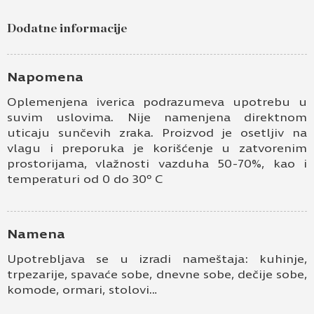
čokolada 7181 BS
Dodatne informacije
Ime i prezime
Kontakt e-pošta
Napomena
Oplemenjena iverica podrazumeva upotrebu u
Kontakt telefon
suvim uslovima. Nije namenjena direktnom
uticaju sunčevih zraka. Proizvod je osetljiv na
vlagu i preporuka je korišćenje u zatvorenim
prostorijama, vlažnosti vazduha 50-70%, kao i
temperaturi od 0 do 30º C
Namena
Prihvatam
Uslove korišćenja i Politiku
Upotrebljava se u izradi nameštaja: kuhinje,
privatnosti
*
trpezarije, spavaće sobe, dnevne sobe, dečije sobe,
komode, ormari, stolovi…
Prijavljujem se za vesti i obaveštenja putem
elektronske pošte.