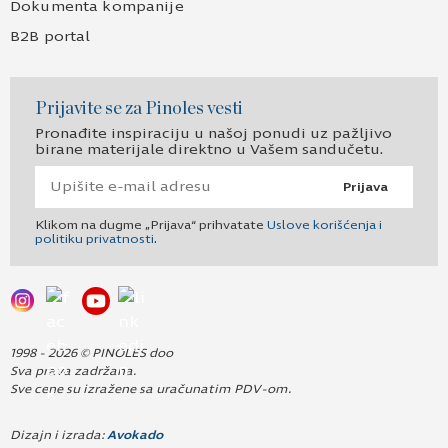
Dokumenta kompanije
B2B portal
Prijavite se za Pinoles vesti
Pronađite inspiraciju u našoj ponudi uz pažljivo
birane materijale direktno u Vašem sandučetu.
Prijava
Klikom na dugme „Prijava“ prihvatate
Uslove korišćenja i
politiku privatnosti
.
1998 - 2026 © PINOLES doo
Sva prava zadržana.
Sve cene su izražene sa uračunatim PDV-om.
Dizajn i izrada:
Avokado