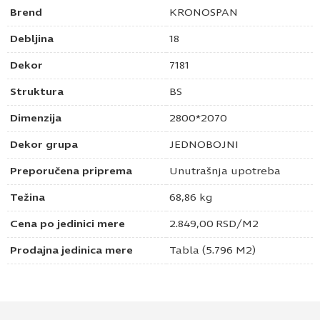
Brend
KRONOSPAN
Debljina
18
Dekor
7181
Struktura
BS
Dimenzija
2800*2070
Dekor grupa
JEDNOBOJNI
Preporučena priprema
Unutrašnja upotreba
Težina
68,86 kg
Cena po jedinici mere
2.849,00
RSD
/M2
Prodajna jedinica mere
Tabla (5.796 M2)
Pošaljite upit za Univer 18mm tamna