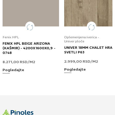
Fenix HPL
Oplemenjena iverica -
Univer ploče
FENIX HPL BEIGE ARIZONA
UNIVER 18MM CHALET HRA
(KAŠMIR) - 4200X1600X0,9 -
SVETLI P63
0748
2.999,00
RSD
/M2
8.271,00
RSD
/M2
Pogledajte
Pogledajte