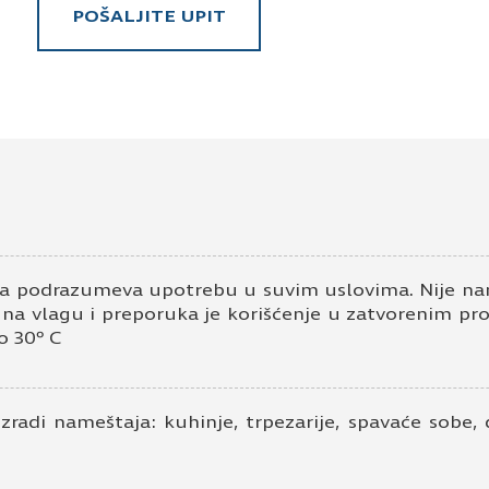
POŠALJITE UPIT
Pošaljite upit za Univer 18mm tristan
Ime i prezime
Kontakt e-pošta
K
a podrazumeva upotrebu u suvim uslovima. Nije nam
v na vlagu i preporuka je korišćenje u zatvorenim pr
o 30º C
izradi nameštaja: kuhinje, trpezarije, spavaće sobe,
Prihvatam
Uslove korišćenja i Politiku pr
Prijavljujem se za vesti i obaveštenja put