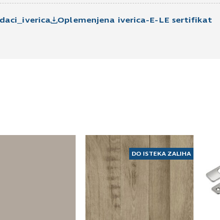
Pošaljite UPIT
daci_iverica
Oplemenjena iverica-E-LE sertifikat
DO ISTEKA ZALIHA