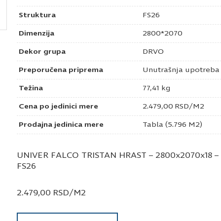
Struktura
FS26
Dimenzija
2800*2070
Dekor grupa
DRVO
Preporučena priprema
Unutrašnja upotreba
Težina
77,41 kg
Cena po jedinici mere
2.479,00
RSD
/M2
Prodajna jedinica mere
Tabla (5.796 M2)
UNIVER FALCO TRISTAN HRAST – 2800x2070x18 – 
FS26
2.479,00
RSD
/M2