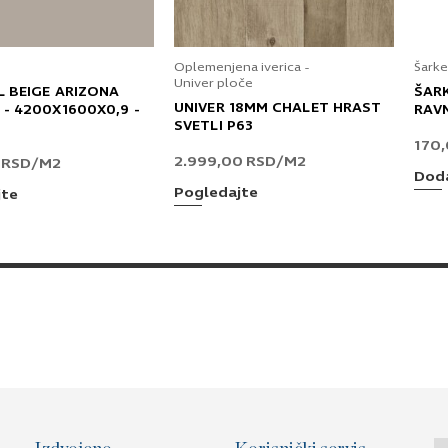
Oplemenjena iverica -
Šarke
Univer ploče
L BEIGE ARIZONA
ŠAR
UNIVER 18MM CHALET HRAST
 - 4200X1600X0,9 -
RAV
SVETLI P63
170
2.999,00
RSD
/M2
0
RSD
/M2
Doda
Pogledajte
jte