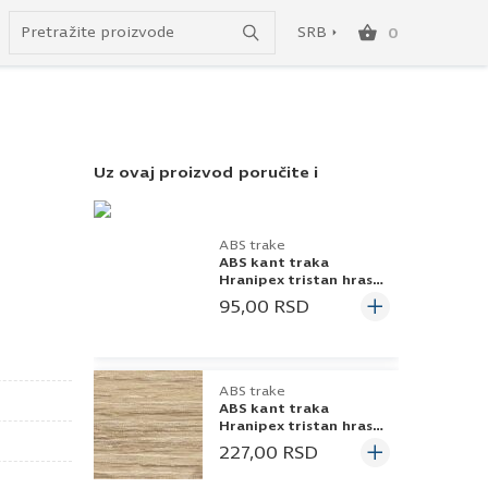
do besplatne dostave!
SRB
0
SRB
ENG
Uz ovaj proizvod poručite i
ABS trake
ABS kant traka
Hranipex tristan hrast
244057 23x2
95,00
RSD
ABS trake
ABS kant traka
Hranipex tristan hrast
244057 43x2
227,00
RSD