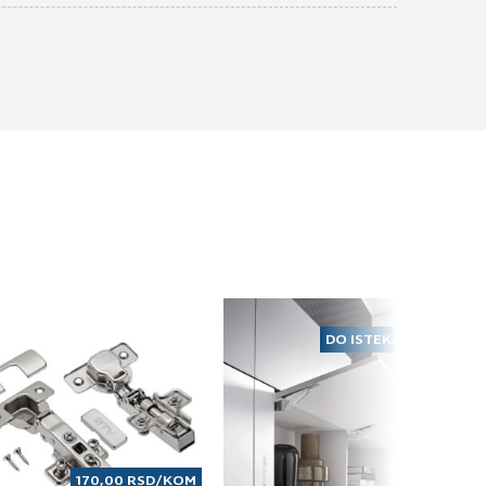
DO ISTEKA ZALIHA
170,00
RSD
/KOM