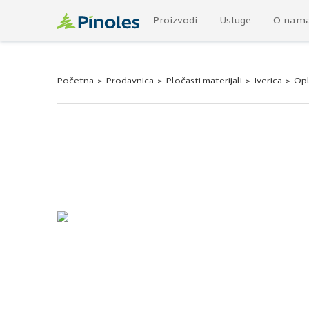
Proizvodi
Usluge
O nam
Početna
>
Prodavnica
>
Pločasti materijali
>
Iverica
>
Opl