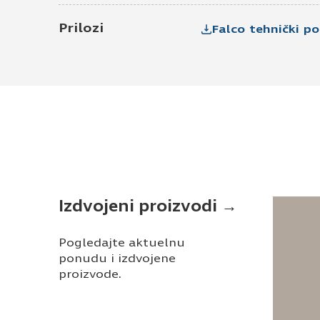
Prilozi
Falco tehnički po
Izdvojeni proizvodi →
Pogledajte aktuelnu
ponudu i izdvojene
proizvode.