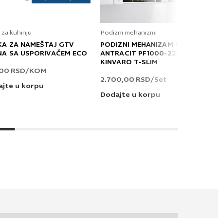
 za kuhinju
Podizni mehanizmi
KA ZA NAMEŠTAJ GTV
PODIZNI MEHANIZAM GRASS
NA SA USPORIVAČEM ECO
ANTRACIT PF1000-2250 T
KINVARO T-SLIM
,00
RSD
/KOM
2.700,00
RSD
/Set
jte u korpu
Dodajte u korpu