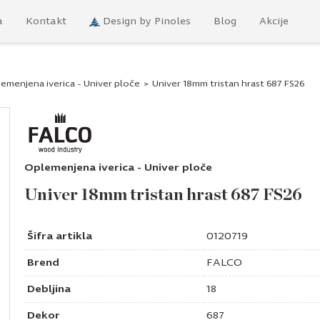
a
Kontakt
Design by Pinoles
Blog
Akcije
emenjena iverica - Univer ploče
>
Univer 18mm tristan hrast 687 FS26
Oplemenjena iverica - Univer ploče
Univer 18mm tristan hrast 687 FS26
Šifra artikla
0120719
Brend
FALCO
Debljina
18
Dekor
687