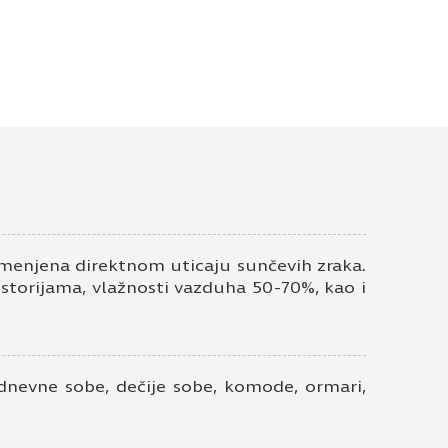
 hrast 687 FS26
ontakt telefon
enjena direktnom uticaju sunčevih zraka.
ostorijama, vlažnosti vazduha 50-70%, kao i
 dnevne sobe, dečije sobe, komode, ormari,
ivatnosti
*
em elektronske pošte.