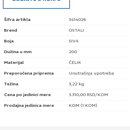
Šifra artikla
3414026
Brend
OSTALI
Boja
SIVA
Dužina u mm
200
Materijal
ČELIK
Preporučena priprema
Unutrašnja upotreba
Težina
3,22 kg
Cena po jedinici mere
3.310,00
RSD
/KOM
Prodajna jedinica mere
KOM (1 KOM)