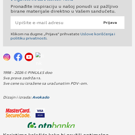
Pronađite inspiraciju u našoj ponudi uz pažljivo
birane materijale direktno u Vašem sandučetu.
Prijava
Klikom na dugme „Prijava“ prihvatate
Uslove korišćenja i
politiku privatnosti
.
1998 - 2026 © PINOLES doo
Sva prava zadržana.
Sve cene su izražene sa uračunatim PDV-om.
Dizajn i izrada:
Avokado