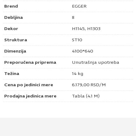
Brend
EGGER
Debljina
8
Dekor
H1145, H1303
Struktura
ST10
Dimenzija
4100*640
Preporučena priprema
Unutrašnja upotreba
Težina
14 kg
Cena po jedinici mere
6.179,00
RSD
/M
Prodajna jedinica mere
Tabla (4.1 M)
Pošaljite upit za Zidna obloga hrast belmont
braon h1303st12 / hrast bardolino natur h1145
st10