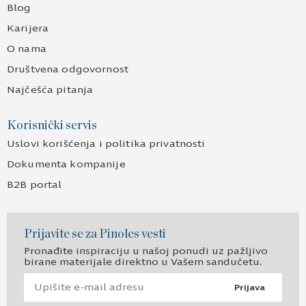
Blog
Karijera
O nama
Društvena odgovornost
Najčešća pitanja
Korisnički servis
Uslovi korišćenja i politika privatnosti
Dokumenta kompanije
B2B portal
Prijavite se za Pinoles vesti
Pronađite inspiraciju u našoj ponudi uz pažljivo
birane materijale direktno u Vašem sandučetu.
Prijava