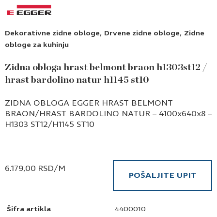
,
,
Dekorativne zidne obloge
Drvene zidne obloge
Zidne
obloge za kuhinju
Zidna obloga hrast belmont braon h1303st12 /
hrast bardolino natur h1145 st10
ZIDNA OBLOGA EGGER HRAST BELMONT
BRAON/HRAST BARDOLINO NATUR – 4100x640x8 –
H1303 ST12/H1145 ST10
6.179,00
RSD
/M
POŠALJITE UPIT
Šifra artikla
4400010