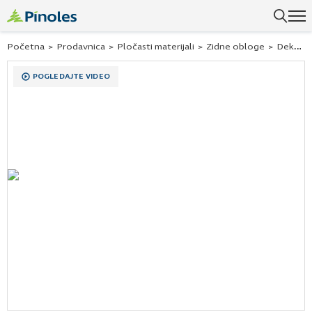
Početna
>
Prodavnica
>
Pločasti materijali
>
Zidne obloge
>
Dekorativne zidne obloge
POGLEDAJTE VIDEO