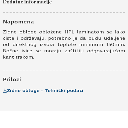
Dodatne informacije
Ime i prezime
Napomena
Kontakt e-pošta
Zidne obloge obložene HPL laminatom se lako
čiste i održavaju, potrebno je da budu udaljene
Kontakt telefon
od direktnog izvora toplote minimum 150mm.
Bočne ivice se moraju zaštititi odgovarajućom
kant trakom.
Prilozi
Zidne obloge - Tehnički podaci
Prihvatam
Uslove korišćenja i Politiku
privatnosti
*
Prijavljujem se za vesti i obaveštenja putem
elektronske pošte.