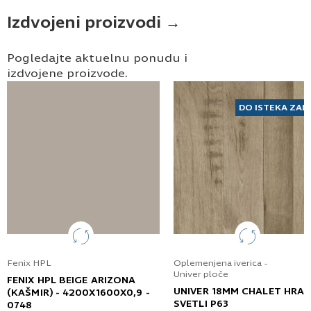
Pošaljite UPIT
Izdvojeni proizvodi →
Pogledajte aktuelnu ponudu i
izdvojene proizvode.
DO ISTEKA ZAL
Fenix HPL
Oplemenjena iverica -
Univer ploče
FENIX HPL BEIGE ARIZONA
UNIVER 18MM CHALET HRA
(KAŠMIR) - 4200X1600X0,9 -
SVETLI P63
0748