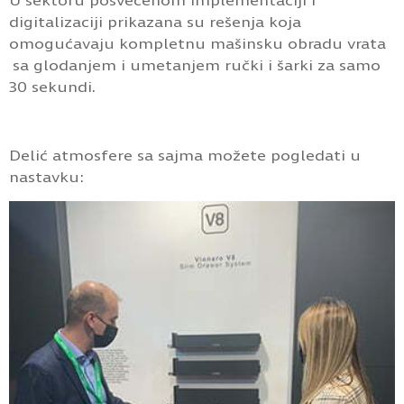
U sektoru posvećenom implementaciji i
digitalizaciji prikazana su rešenja koja
omogućavaju kompletnu mašinsku obradu vrata
sa glodanjem i umetanjem ručki i šarki za samo
30 sekundi.
Delić atmosfere sa sajma možete pogledati u
nastavku: