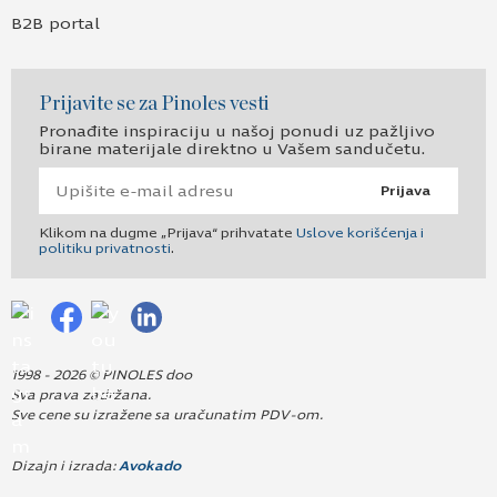
B2B portal
Prijavite se za Pinoles vesti
Pronađite inspiraciju u našoj ponudi uz pažljivo
birane materijale direktno u Vašem sandučetu.
Prijava
Klikom na dugme „Prijava“ prihvatate
Uslove korišćenja i
politiku privatnosti
.
1998 - 2026 © PINOLES doo
Sva prava zadržana.
Sve cene su izražene sa uračunatim PDV-om.
Dizajn i izrada:
Avokado