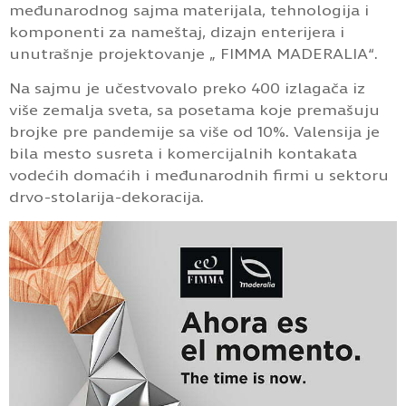
međunarodnog sajma materijala, tehnologija i
komponenti za nameštaj, dizajn enterijera i
unutrašnje projektovanje „ FIMMA MADERALIA“.
Na sajmu je učestvovalo preko 400 izlagača iz
više zemalja sveta, sa posetama koje premašuju
brojke pre pandemije sa više od 10%. Valensija je
bila mesto susreta i komercijalnih kontakata
vodećih domaćih i međunarodnih firmi u sektoru
drvo-stolarija-dekoracija.