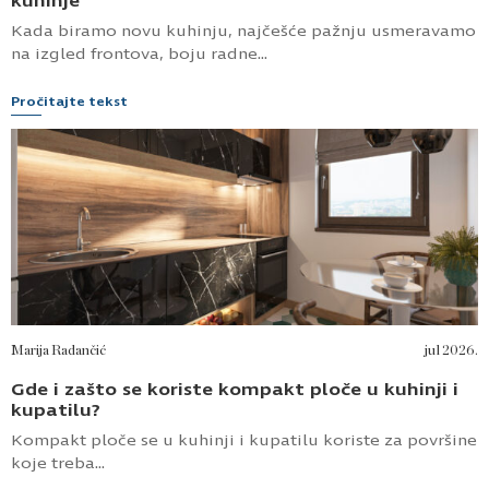
kuhinje
Kada biramo novu kuhinju, najčešće pažnju usmeravamo
na izgled frontova, boju radne...
Pročitajte tekst
Marija Radančić
jul 2026.
Gde i zašto se koriste kompakt ploče u kuhinji i
kupatilu?
Kompakt ploče se u kuhinji i kupatilu koriste za površine
koje treba...