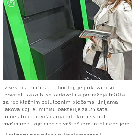
Iz sektora mašina i tehnologije prikazani su
noviteti kako bi se zadovoljila potražnja tržišta
za reciklažnim celuloznim pločama, linijama
lakova koji eliminišu bakterije za 24 sata,
mineralnim površinama od akrilne smole i
mašinama koje rade sa veštačkom inteligencijom.