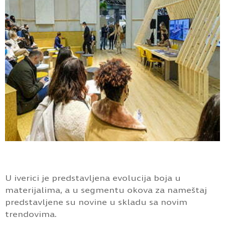
U iverici je predstavljena evolucija boja u
materijalima, a u segmentu okova za nameštaj
predstavljene su novine u skladu sa novim
trendovima.