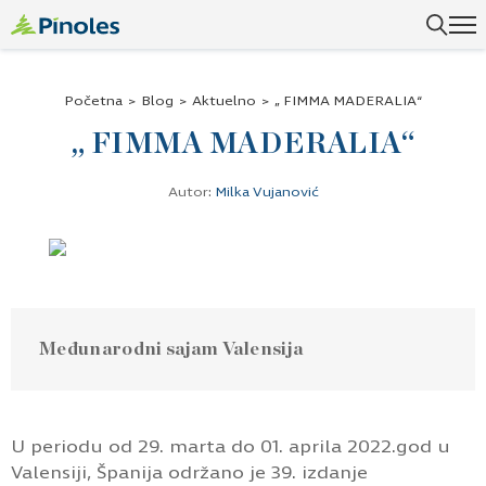
Početna
>
Blog
>
Aktuelno
>
„ FIMMA MADERALIA“
„ FIMMA MADERALIA“
Autor:
Milka Vujanović
Međunarodni sajam Valensija
U periodu od 29. marta do 01. aprila 2022.god u
Valensiji, Španija održano je 39. izdanje