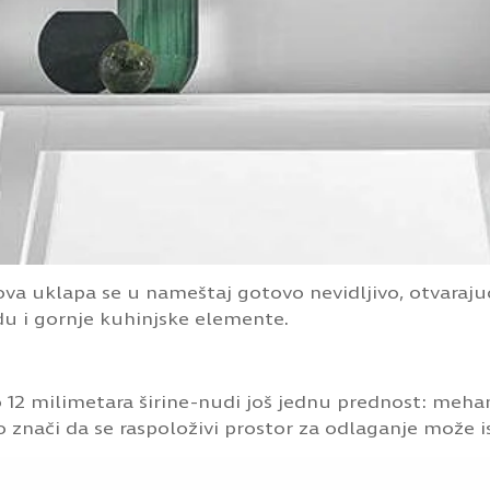
va uklapa se u nameštaj gotovo nevidljivo, otvaraj
u i gornje kuhinjske elemente.
2 milimetara širine-nudi još jednu prednost: meha
 znači da se raspoloživi prostor za odlaganje može is