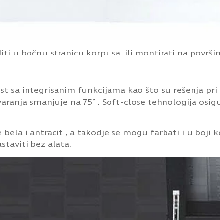
ti u bočnu stranicu korpusa ili montirati na površi
 sa integrisanim funkcijama kao što su rešenja pri 
ranja smanjuje na 75˚ . Soft-close tehnologija osigu
bela i antracit , a takodje se mogu farbati i u boji k
staviti bez alata.