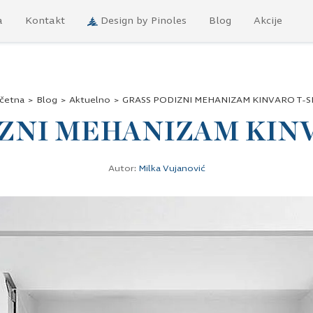
a
Kontakt
Design by Pinoles
Blog
Akcije
četna
>
Blog
>
Aktuelno
>
GRASS PODIZNI MEHANIZAM KINVARO T-S
IZNI MEHANIZAM KINV
Autor:
Milka Vujanović