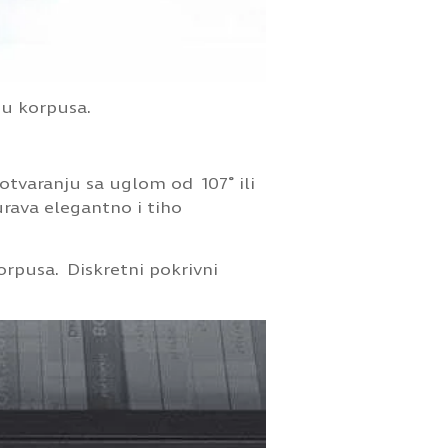
nu korpusa.
otvaranju sa uglom od 107˚ ili
rava elegantno i tiho
orpusa. Diskretni pokrivni