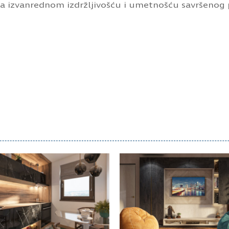
sa izvanrednom izdržljivošću i umetnošću savršenog 