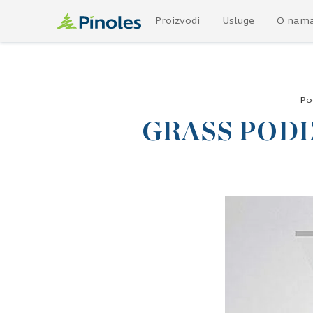
Proizvodi
Usluge
O nam
Po
GRASS POD