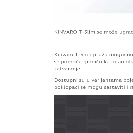
KINVARO T-Slim se može ugradi
Kinvaro T-Slim pruža mogućnost
se pomoću graničnika ugao otva
zatvaranje.
Dostupni su u varijantama boje 
poklopaci se mogu sastaviti i ra