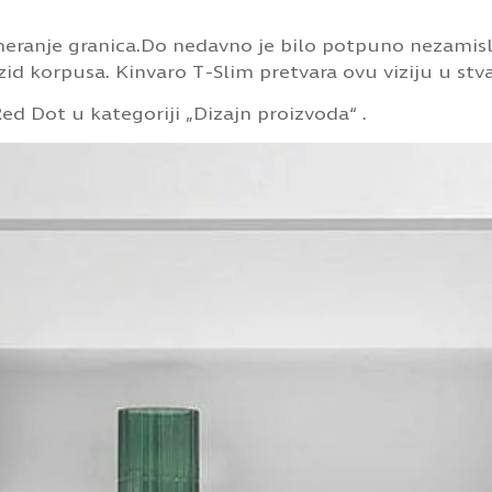
eranje granica.Do nedavno je bilo potpuno nezami
zid korpusa. Kinvaro T-Slim pretvara ovu viziju u stv
ed Dot u kategoriji „Dizajn proizvoda“ .