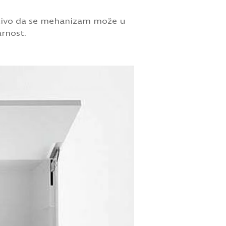
slivo da se mehanizam može u
arnost.