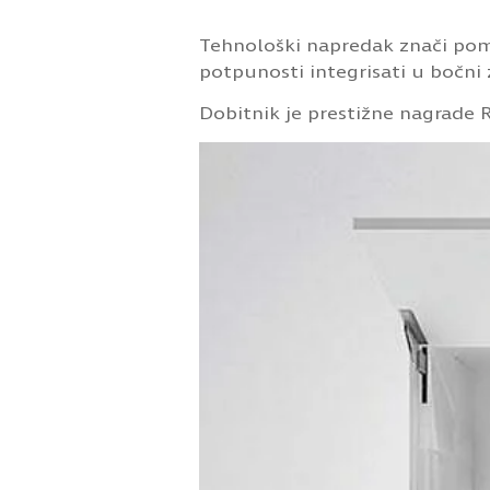
Tehnološki napredak znači pom
potpunosti integrisati u bočni 
Dobitnik je prestižne nagrade R