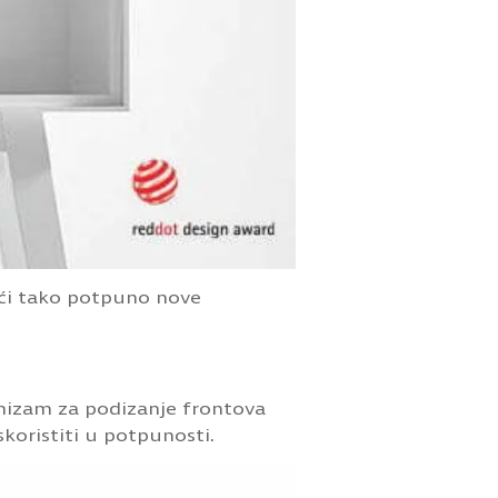
ući tako potpuno nove
nizam za podizanje frontova
koristiti u potpunosti.