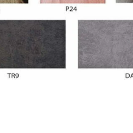
nčić
jul 2026.
Marija Radančić