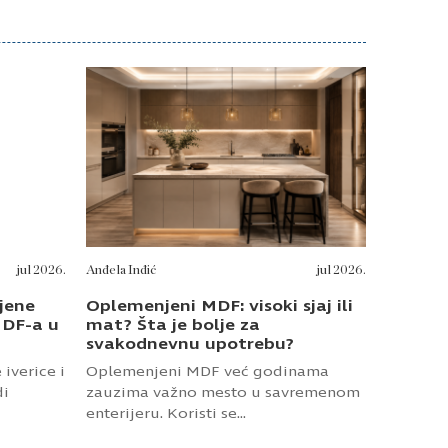
jene
Oplemenjeni MDF: visoki sjaj ili
MDF-a u
mat? Šta je bolje za
svakodnevnu upotrebu?
iverice i
Oplemenjeni MDF već godinama
di
zauzima važno mesto u savremenom
enterijeru. Koristi se...
Pročitajte tekst
Prijavite se za Pinoles vesti
Pronađite inspiraciju u našoj ponudi uz
pažljivo birane materijale direktno u Vašem
sandučetu.
Prijava