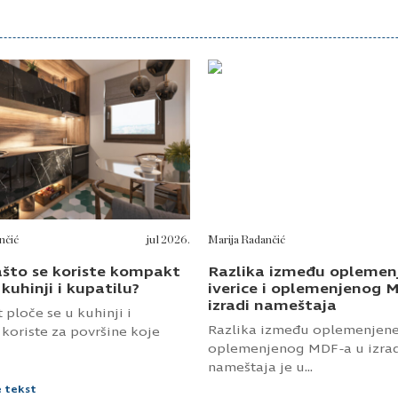
ašto se koriste kompakt
Razlika između oplemen
 kuhinji i kupatilu?
iverice i oplemenjenog 
izradi nameštaja
ploče se u kuhinji i
Razlika između oplemenjene 
 koriste za površine koje
oplemenjenog MDF-a u izra
nameštaja je u...
e tekst
Pročitajte tekst
Izdvojeno
Korisnički servis
Design by Pinoles
Uslovi korišćenja i
Internet prodavnica
politika privatnosti
Usluge
Dokumenta kompanije
Kontakt
B2B portal
Blog