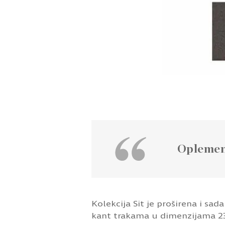
Kolekcija Sit je proširena i sa
kant trakama u dimenzijama 23
Izuzetan vizuelni efekat i fant