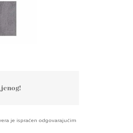
ivera je ispraćen odgovarajućim