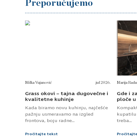
Grass okovi – tajna dugovečne i
Gde i z
kvalitetne kuhinje
ploče u
Kada biramo novu kuhinju, najčešće
Kompakt 
pažnju usmeravamo na izgled
kupatilu
frontova, boju radne...
treba...
Pročitajte tekst
Pročitajt
Stvaraj po svojoj meri!