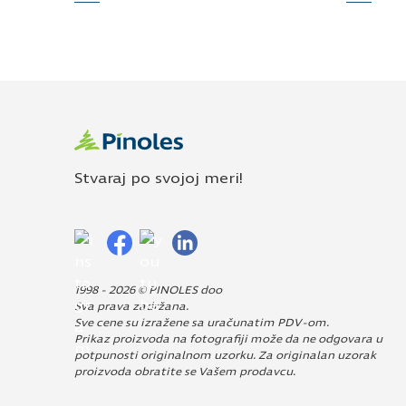
1998 - 2026 © PINOLES doo
Sva prava zadržana.
Sve cene su izražene sa uračunatim PDV-om.
Prikaz proizvoda na fotografiji može da ne odgovara u
potpunosti originalnom uzorku. Za originalan uzorak
proizvoda obratite se Vašem prodavcu.
Dizajn i izrada:
Avokado