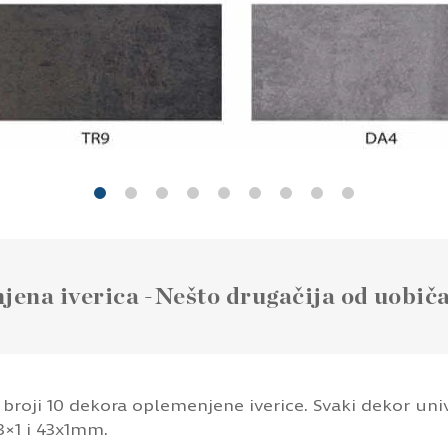
da broji 10 dekora oplemenjene iverice. Svaki dekor un
×1 i 43x1mm.
astična cena.