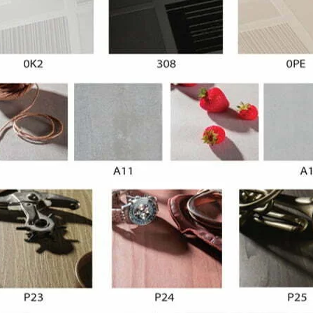
ena iverica -Nešto drugačija od uobič