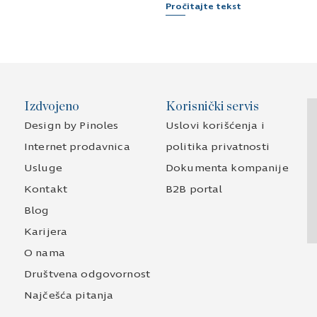
Karijera
O nama
Društvena odgovornost
Najčešća pitanja