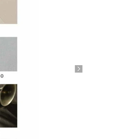
Next
ajenog!