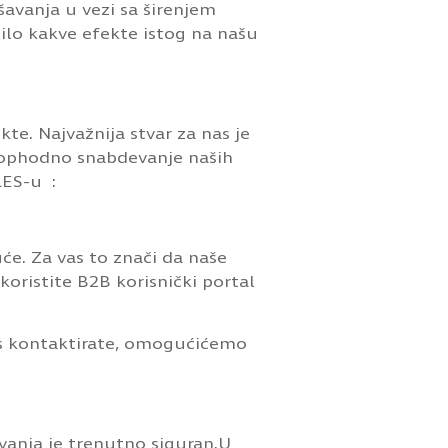
šavanja u vezi sa širenjem
ilo kakve efekte istog na našu
te. Najvažnija stvar za nas je
ophodno snabdevanje naših
LES-u :
će. Za vas to znači da naše
oristite B2B korisnički portal
kontaktirate, omogućićemo
evanja je trenutno siguran.U