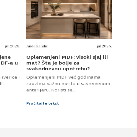
jul 2026.
Anđela Inđić
jul 2026.
jene
Oplemenjeni MDF: visoki sjaj ili
MDF-a u
mat? Šta je bolje za
svakodnevnu upotrebu?
iverice i
Oplemenjeni MDF već godinama
di
zauzima važno mesto u savremenom
enterijeru. Koristi se...
Pročitajte tekst