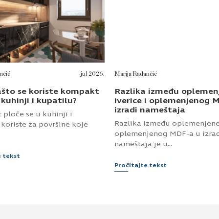
nčić
jul 2026.
Marija Radančić
ašto se koriste kompakt
Razlika između oplemen
 kuhinji i kupatilu?
iverice i oplemenjenog 
izradi nameštaja
ploče se u kuhinji i
Razlika između oplemenjene 
 koriste za površine koje
oplemenjenog MDF-a u izra
nameštaja je u...
e tekst
Pročitajte tekst