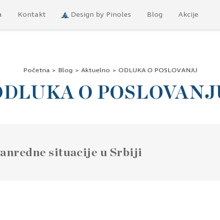
a
Kontakt
Design by Pinoles
Blog
Akcije
Početna
>
Blog
>
Aktuelno
>
ODLUKA O POSLOVANJU
ODLUKA O POSLOVANJ
nredne situacije u Srbiji