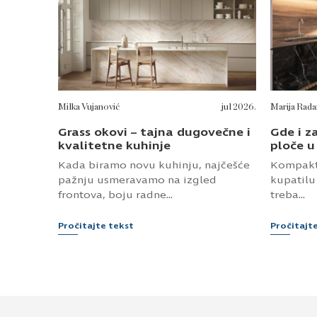
Milka Vujanović
jul 2026.
Marija Rada
Grass okovi – tajna dugovečne i
Gde i z
kvalitetne kuhinje
ploče u
Kada biramo novu kuhinju, najčešće
Kompakt 
pažnju usmeravamo na izgled
kupatilu
frontova, boju radne...
treba...
Pročitajte tekst
Pročitajt