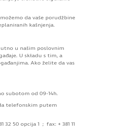
što možemo da vaše porudžbine
laniranih kašnjenja.
renutno u našim poslovnim
ađaje. U składu s tim, a
ogađanjima. Ako želite da vas
no subotom od 09-14h.
 da telefonskim putem
381 32 50 opcija 1 ; fax: + 381 11