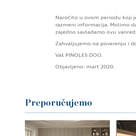
Naročito u ovom periodu koji je
razmeni informacija. Molimo da
zajedno savladamo ovu vanredn
Zahvaljujemo na poverenju i do
Vaš PINOLES DOO.
Objavljeno: mart 2020.
Preporučujemo