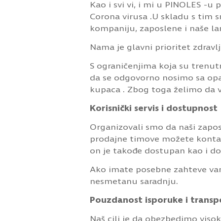
Kao i svi vi, i mi u PINOLES -u
Corona virusa .U skladu s tim 
kompaniju, zaposlene i naše la
Nama je glavni prioritet zdravl
S ograničenjima koja su trenutn
da se odgovorno nosimo sa op
kupaca . Zbog toga želimo da 
Korisnički servis i dostupnost
Organizovali smo da naši zaposl
prodajne timove možete kontakt
on je takođe dostupan kao i do
Ako imate posebne zahteve van
nesmetanu saradnju.
Pouzdanost isporuke i transp
Naš cilj je da obezbedimo visok