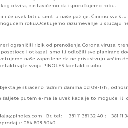
kog okvira, nastavićemo da isporučujemo robu.
lenih će uvek biti u centru naše pažnje. Činimo sve 
mogućem roku.Očekujemo razumevanje u slučaju nep
meri ograničili rizik od prenošenja Corona virusa, t
setioce i otkazali smo ili odložili sve planirane dog
savetujemo naše zaposlene da ne prisustvuju većim d
kontaktirajte svoju PINOLES kontakt osobu.
jekta je skraćeno radnim danima od 09-17h , odnos
 šaljete putem e-maila uvek kada je to moguće ili
aja@pinoles.com
. Br. tel: + 381 11 381 32 40 ; +381 11 
loprodaju: 064 808 6040