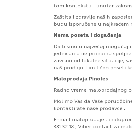
tom kontekstu i unutar zakons
Zaštita i zdravlje naših zapos
budu isporučene u najkraćem 
Nema poseta i događanja
Da bismo u najvećoj mogućoj 
jednicama ne primamo spoljne po
zavisno od lokalne situacije, 
naš prodajni tim lično poseti 
Maloprodaja Pinoles
Radno vreme maloprodajnog ob
Molimo Vas da Vaše porudžbine
kontaktirate naše prodavce .
E-mail maloprodaje :
maloprod
381 32 18 ; Viber contact za ma