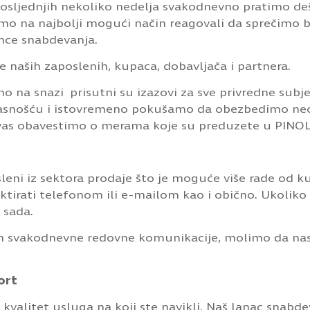
 posljednjih nekoliko nedelja svakodnevno pratimo de
smo na najbolji mogući način reagovali da sprečimo b
nce snabdevanja.
je naših zaposlenih, kupaca, dobavljača i partnera.
o na snazi prisutni su izazovi za sve privredne subjek
asnošću i istovremeno pokušamo da obezbedimo ne
vas obavestimo o merama koje su preduzete u PINO
eni iz sektora prodaje što je moguće više rade od ku
irati telefonom ili e-mailom kao i obično. Ukoliko k
 sada.
 svakodnevne redovne komunikacije, molimo da nas 
ort
 kvalitet usluga na koji ste navikli. Naš lanac snabd